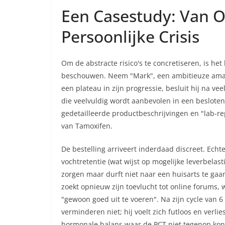
Een Casestudy: Van On
Persoonlijke Crisis
Om de abstracte risico's te concretiseren, is het
beschouwen. Neem "Mark", een ambitieuze amate
een plateau in zijn progressie, besluit hij na ve
die veelvuldig wordt aanbevolen in een besloten
gedetailleerde productbeschrijvingen en "lab-rep
van Tamoxifen.
De bestelling arriveert inderdaad discreet. Echt
vochtretentie (wat wijst op mogelijke leverbelas
zorgen maar durft niet naar een huisarts te gaa
zoekt opnieuw zijn toevlucht tot online forums,
"gewoon goed uit te voeren". Na zijn cycle van 6
verminderen niet; hij voelt zich futloos en verli
hormonale balans waar de PCT niet tegenop kon