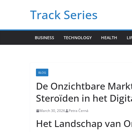
Skip
Track Series
to
content
BUSINESS
TECHNOLOGY
HEALTH
LI
BLOG
De Onzichtbare Markt:
Steroïden in het Digit
March 30, 2026
Petra Černá
Het Landschap van O