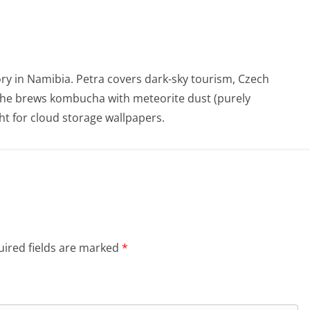
ry in Namibia. Petra covers dark-sky tourism, Czech
She brews kombucha with meteorite dust (purely
t for cloud storage wallpapers.
ired fields are marked
*