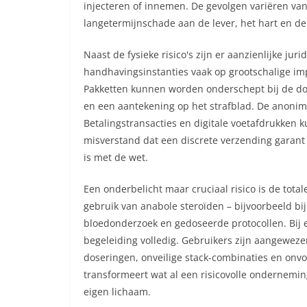
injecteren of innemen. De gevolgen variëren van 
langetermijnschade aan de lever, het hart en d
Naast de fysieke risico's zijn er aanzienlijke j
handhavingsinstanties vaak op grootschalige impo
Pakketten kunnen worden onderschept bij de doua
en een aantekening op het strafblad. De anonimit
Betalingstransacties en digitale voetafdrukken 
misverstand dat een discrete verzending garant s
is met de wet.
Een onderbelicht maar cruciaal risico is de tot
gebruik van anabole steroïden – bijvoorbeeld bij
bloedonderzoek en gedoseerde protocollen. Bij
begeleiding volledig. Gebruikers zijn aangewez
doseringen, onveilige stack-combinaties en onvo
transformeert wat al een risicovolle onderneming
eigen lichaam.