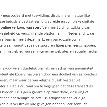
k geassocieerd met toewijding, discipline en natuurlijke
eze industrie bestaat een uitgebreide en complexe digitale
e
online verkoop van steroïden
heeft zich ontwikkeld van
ezigheid op verschillende platformen. In Nederland, waar
trafbaar is, heeft deze markt een paradoxale vorm
ke vraag vanuit bepaalde sport- en fitnessgemeenschappen,
en grijs gebied van semi-geheime websites en sociale media-
is voor velen duidelijk: gemak, een schijn van anonimiteit
Potentiële kopers navigeren door een doolhof van aanbieders
veren, maar waar de werkelijkheid vaak bestaat uit
oria. Het is cruciaal om te begrijpen dat deze transacties
ieden. Er is geen garantie op zuiverheid, dosering of
oot aan aanzienlijke risico's. De schijnbaar eenvoudige
 kan dus verstrekkende gevolgen hebben voor zowel de