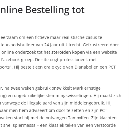
line Bestelling tot
 leerzaam om een fictieve maar realistische casus te
ur-bodybuilder van 24 jaar uit Utrecht. Gefrustreerd door
el online onderzoek tot het
steroïden kopen
via een website
 Facebook-groep. De site oogt professioneel, met
orts". Hij bestelt een orale cycle van Dianabol en een PCT
er, na twee weken gebruik ontwikkelt Mark ernstige
ting) en ongebruikelijke stemmingswisselingen. Hij maakt zich
n vanwege de illegale aard van zijn middelengebruik. Hij
 waar men hem adviseert om door te zetten en zijn PCT
 weken start hij met de ontvangen Tamoxifen. Zijn klachten
est snel spiermassa – een klassiek teken van een verstoorde
.