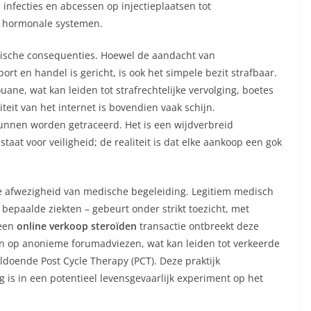
infecties en abcessen op injectieplaatsen tot
e hormonale systemen.
uridische consequenties. Hoewel de aandacht van
rt en handel is gericht, is ook het simpele bezit strafbaar.
ne, wat kan leiden tot strafrechtelijke vervolging, boetes
eit van het internet is bovendien vaak schijn.
kunnen worden getraceerd. Het is een wijdverbreid
taat voor veiligheid; de realiteit is dat elke aankoop een gok
ale afwezigheid van medische begeleiding. Legitiem medisch
 bepaalde ziekten – gebeurt onder strikt toezicht, met
 een
online verkoop steroïden
transactie ontbreekt deze
en op anonieme forumadviezen, wat kan leiden tot verkeerde
ldoende Post Cycle Therapy (PCT). Deze praktijk
 is in een potentieel levensgevaarlijk experiment op het