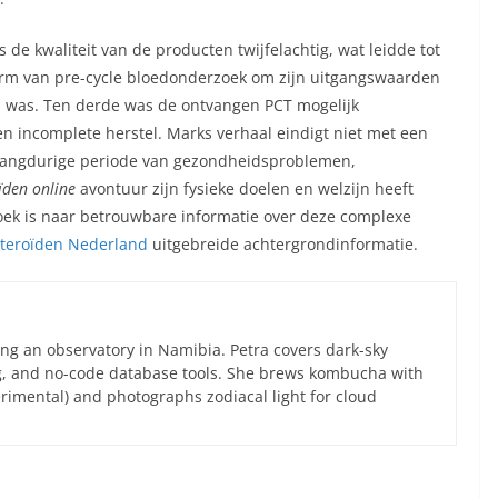
s de kwaliteit van de producten twijfelachtig, wat leidde tot
orm van pre-cycle bloedonderzoek om zijn uitgangswaarden
en was. Ten derde was de ontvangen PCT mogelijk
n incomplete herstel. Marks verhaal eindigt niet met een
langdurige periode van gezondheidsproblemen,
ïden online
avontuur zijn fysieke doelen en welzijn heeft
zoek is naar betrouwbare informatie over deze complexe
steroïden Nederland
uitgebreide achtergrondinformatie.
ng an observatory in Namibia. Petra covers dark-sky
g, and no-code database tools. She brews kombucha with
rimental) and photographs zodiacal light for cloud