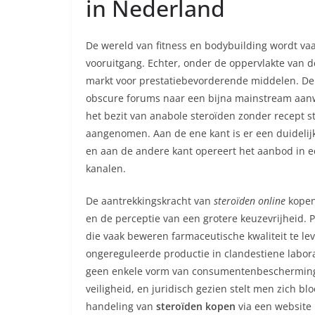
in Nederland
De wereld van fitness en bodybuilding wordt vaa
vooruitgang. Echter, onder de oppervlakte van d
markt voor prestatiebevorderende middelen. D
obscure forums naar een bijna mainstream aanw
het bezit van anabole steroïden zonder recept s
aangenomen. Aan de ene kant is er een duidelij
en aan de andere kant opereert het aanbod in e
kanalen.
De aantrekkingskracht van
steroïden online
kopen 
en de perceptie van een grotere keuzevrijheid. 
die vaak beweren farmaceutische kwaliteit te le
ongereguleerde productie in clandestiene laborat
geen enkele vorm van consumentenbescherming b
veiligheid, en juridisch gezien stelt men zich bl
handeling van
steroïden kopen
via een website