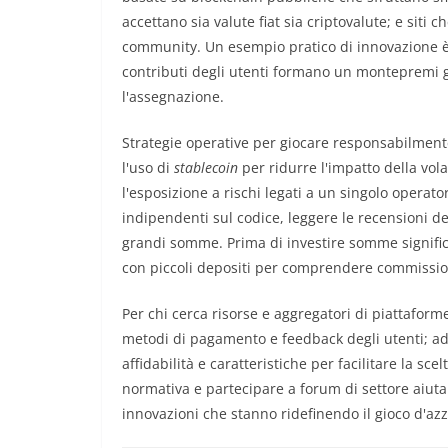
accettano sia valute fiat sia criptovalute; e siti
community. Un esempio pratico di innovazione è l
contributi degli utenti formano un montepremi g
l'assegnazione.
Strategie operative per giocare responsabilmente
l'uso di
stablecoin
per ridurre l'impatto della volat
l'esposizione a rischi legati a un singolo operato
indipendenti sul codice, leggere le recensioni d
grandi somme. Prima di investire somme significat
con piccoli depositi per comprendere commission
Per chi cerca risorse e aggregatori di piattaform
metodi di pagamento e feedback degli utenti; a
affidabilità e caratteristiche per facilitare la sce
normativa e partecipare a forum di settore aiuta 
innovazioni che stanno ridefinendo il gioco d'azz