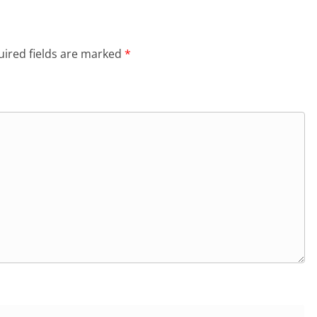
ired fields are marked
*