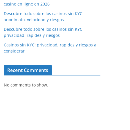
casino en ligne en 2026
Descubre todo sobre los casinos sin KYC:
anonimato, velocidad y riesgos
Descubre todo sobre los casinos sin KYC:
privacidad, rapidez y riesgos
Casinos sin KYC: privacidad, rapidez y riesgos a
considerar
Recent Comments
No comments to show.