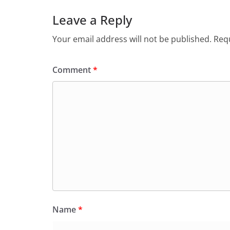
Leave a Reply
Your email address will not be published.
Requ
Comment
*
Name
*