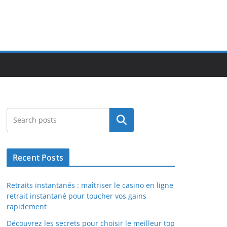
Search
Recent Posts
Retraits instantanés : maîtriser le casino en ligne
retrait instantané pour toucher vos gains
rapidement
Découvrez les secrets pour choisir le meilleur top