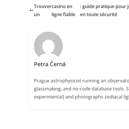
Trouver
casino en
: guide pratique pour 
un
ligne fiable
en toute sécurité
Petra Černá
Prague astrophysicist running an observato
glassmaking, and no-code database tools. 
experimental) and photographs zodiacal ligh