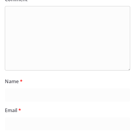
Name
*
Email
*