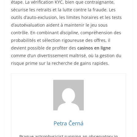
étape. La vérification KYC, bien que contraignante,
sécurise les retraits et la lutte contre la fraude. Les
outils d’auto-exclusion, les limites horaires et les tests
d’autoévaluation aident à maintenir le jeu sous
contrôle. En combinant
discipline
, compréhension des
probabilités et sélection rigoureuse des offres, il
devient possible de profiter des
casinos en ligne
comme d’un divertissement maîtrisé, où la gestion du
risque prime sur la recherche de gains rapides.
Petra Černá
Prague astrophysicist running an observatory in