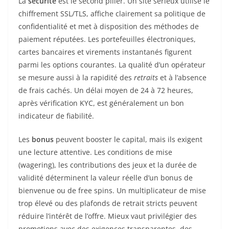
La
sécurité
est le second pilier. Un site sérieux utilise le
chiffrement SSL/TLS, affiche clairement sa politique de
confidentialité et met à disposition des méthodes de
paiement réputées. Les portefeuilles électroniques,
cartes bancaires et virements instantanés figurent
parmi les options courantes. La qualité d’un opérateur
se mesure aussi à la rapidité des
retraits
et à l’absence
de frais cachés. Un délai moyen de 24 à 72 heures,
après vérification KYC, est généralement un bon
indicateur de fiabilité.
Les
bonus
peuvent booster le capital, mais ils exigent
une lecture attentive. Les conditions de mise
(wagering), les contributions des jeux et la durée de
validité déterminent la valeur réelle d’un bonus de
bienvenue ou de free spins. Un multiplicateur de mise
trop élevé ou des plafonds de retrait stricts peuvent
réduire l’intérêt de l’offre. Mieux vaut privilégier des
promotions avec des exigences transparentes, des