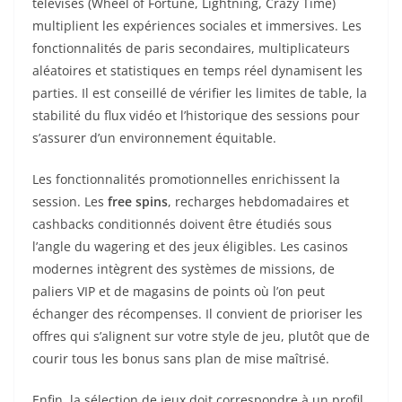
télévisés (Wheel of Fortune, Lightning, Crazy Time)
multiplient les expériences sociales et immersives. Les
fonctionnalités de paris secondaires, multiplicateurs
aléatoires et statistiques en temps réel dynamisent les
parties. Il est conseillé de vérifier les limites de table, la
stabilité du flux vidéo et l’historique des sessions pour
s’assurer d’un environnement équitable.
Les fonctionnalités promotionnelles enrichissent la
session. Les
free spins
, recharges hebdomadaires et
cashbacks conditionnés doivent être étudiés sous
l’angle du wagering et des jeux éligibles. Les casinos
modernes intègrent des systèmes de missions, de
paliers VIP et de magasins de points où l’on peut
échanger des récompenses. Il convient de prioriser les
offres qui s’alignent sur votre style de jeu, plutôt que de
courir tous les bonus sans plan de mise maîtrisé.
Enfin, la sélection de jeux doit correspondre à un profil