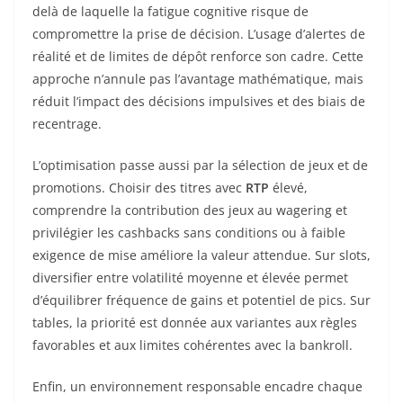
delà de laquelle la fatigue cognitive risque de
compromettre la prise de décision. L’usage d’alertes de
réalité et de limites de dépôt renforce son cadre. Cette
approche n’annule pas l’avantage mathématique, mais
réduit l’impact des décisions impulsives et des biais de
recentrage.
L’optimisation passe aussi par la sélection de jeux et de
promotions. Choisir des titres avec
RTP
élevé,
comprendre la contribution des jeux au wagering et
privilégier les cashbacks sans conditions ou à faible
exigence de mise améliore la valeur attendue. Sur slots,
diversifier entre volatilité moyenne et élevée permet
d’équilibrer fréquence de gains et potentiel de pics. Sur
tables, la priorité est donnée aux variantes aux règles
favorables et aux limites cohérentes avec la bankroll.
Enfin, un environnement responsable encadre chaque