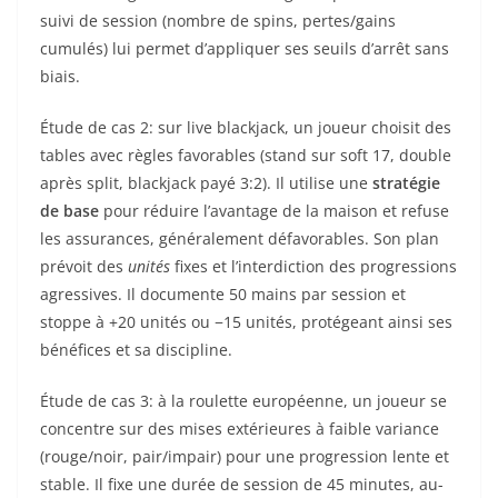
suivi de session (nombre de spins, pertes/gains
cumulés) lui permet d’appliquer ses seuils d’arrêt sans
biais.
Étude de cas 2: sur live blackjack, un joueur choisit des
tables avec règles favorables (stand sur soft 17, double
après split, blackjack payé 3:2). Il utilise une
stratégie
de base
pour réduire l’avantage de la maison et refuse
les assurances, généralement défavorables. Son plan
prévoit des
unités
fixes et l’interdiction des progressions
agressives. Il documente 50 mains par session et
stoppe à +20 unités ou −15 unités, protégeant ainsi ses
bénéfices et sa discipline.
Étude de cas 3: à la roulette européenne, un joueur se
concentre sur des mises extérieures à faible variance
(rouge/noir, pair/impair) pour une progression lente et
stable. Il fixe une durée de session de 45 minutes, au-