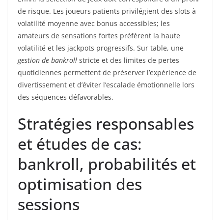
de risque. Les joueurs patients privilégient des slots à
volatilité moyenne avec bonus accessibles; les
amateurs de sensations fortes préfèrent la haute
volatilité et les jackpots progressifs. Sur table, une
gestion de bankroll
stricte et des limites de pertes
quotidiennes permettent de préserver l’expérience de
divertissement et d’éviter l’escalade émotionnelle lors
des séquences défavorables.
Stratégies responsables
et études de cas:
bankroll, probabilités et
optimisation des
sessions