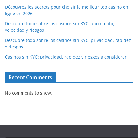
Découvrez les secrets pour choisir le meilleur top casino en
ligne en 2026
Descubre todo sobre los casinos sin KYC: anonimato,
velocidad y riesgos
Descubre todo sobre los casinos sin KYC: privacidad, rapidez
y riesgos
Casinos sin KYC: privacidad, rapidez y riesgos a considerar
Recent Comments
No comments to show.