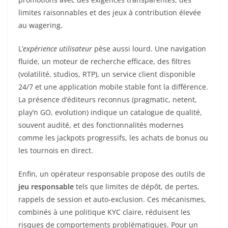
limites raisonnables et des jeux à contribution élevée
au wagering.
L’
expérience utilisateur
pèse aussi lourd. Une navigation
fluide, un moteur de recherche efficace, des filtres
(volatilité, studios, RTP), un service client disponible
24/7 et une application mobile stable font la différence.
La présence d’éditeurs reconnus (pragmatic, netent,
play’n GO, evolution) indique un catalogue de qualité,
souvent audité, et des fonctionnalités modernes
comme les jackpots progressifs, les achats de bonus ou
les tournois en direct.
Enfin, un opérateur responsable propose des outils de
jeu responsable
tels que limites de dépôt, de pertes,
rappels de session et auto-exclusion. Ces mécanismes,
combinés à une politique KYC claire, réduisent les
risques de comportements problématiques. Pour un