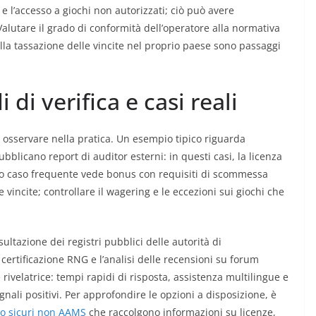
e l’accesso a giochi non autorizzati; ciò può avere
 Valutare il grado di conformità dell’operatore alla normativa
ulla tassazione delle vincite nel proprio paese sono passaggi
di verifica e casi reali
 osservare nella pratica. Un esempio tipico riguarda
licano report di auditor esterni: in questi casi, la licenza
tro caso frequente vede bonus con requisiti di scommessa
le vincite; controllare il wagering e le eccezioni sui giochi che
sultazione dei registri pubblici delle autorità di
 certificazione RNG e l’analisi delle recensioni su forum
è rivelatrice: tempi rapidi di risposta, assistenza multilingue e
nali positivi. Per approfondire le opzioni a disposizione, è
no sicuri non AAMS
che raccolgono informazioni su licenze,