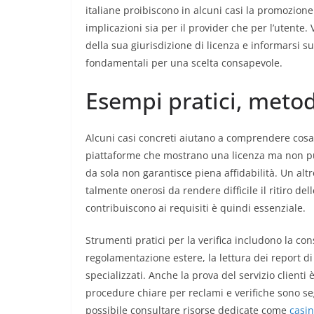
italiane proibiscono in alcuni casi la promozione 
implicazioni sia per il provider che per l’utente.
della sua giurisdizione di licenza e informarsi s
fondamentali per una scelta consapevole.
Esempi pratici, metodi 
Alcuni casi concreti aiutano a comprendere cosa
piattaforme che mostrano una licenza ma non pubb
da sola non garantisce piena affidabilità. Un al
talmente onerosi da rendere difficile il ritiro del
contribuiscono ai requisiti è quindi essenziale.
Strumenti pratici per la verifica includono la con
regolamentazione estere, la lettura dei report di
specializzati. Anche la prova del servizio clienti 
procedure chiare per reclami e verifiche sono seg
possibile consultare risorse dedicate come
casi