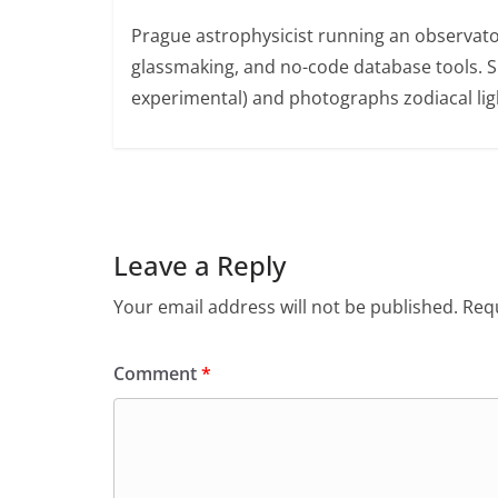
Prague astrophysicist running an observato
glassmaking, and no-code database tools. 
experimental) and photographs zodiacal ligh
Leave a Reply
Your email address will not be published.
Requ
Comment
*