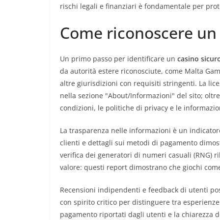
rischi legali e finanziari è fondamentale per prot
Come riconoscere un
Un primo passo per identificare un
casino sicu
da autorità estere riconosciute, come Malta G
altre giurisdizioni con requisiti stringenti. La 
nella sezione "About/Informazioni" del sito; oltre
condizioni, le politiche di privacy e le informazi
La trasparenza nelle informazioni è un indicatore
clienti e dettagli sui metodi di pagamento dimost
verifica dei generatori di numeri casuali (RNG) 
valore: questi report dimostrano che giochi come
Recensioni indipendenti e feedback di utenti poss
con spirito critico per distinguere tra esperienz
pagamento riportati dagli utenti e la chiarezza del