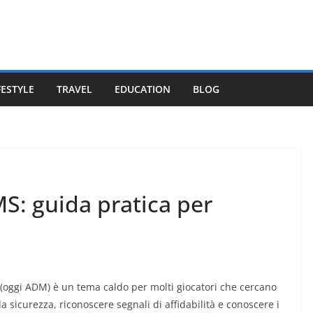
FESTYLE
TRAVEL
EDUCATION
BLOG
S: guida pratica per
 (oggi ADM) è un tema caldo per molti giocatori che cercano
a sicurezza, riconoscere segnali di affidabilità e conoscere i