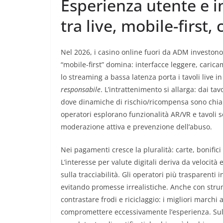
Esperienza utente e 
tra live, mobile-first
Nel 2026, i casino online fuori da ADM investono 
“mobile-first” domina: interfacce leggere, carica
lo streaming a bassa latenza porta i tavoli live i
responsabile
. L’intrattenimento si allarga: dai tav
dove dinamiche di rischio/ricompensa sono chia
operatori esplorano funzionalità AR/VR e tavoli 
moderazione attiva e prevenzione dell’abuso.
Nei pagamenti cresce la pluralità: carte, bonifici
L’interesse per valute digitali deriva da velocità 
sulla tracciabilità. Gli operatori più trasparent
evitando promesse irrealistiche. Anche con strum
contrastare frodi e riciclaggio: i migliori march
compromettere eccessivamente l’esperienza. Sul fro