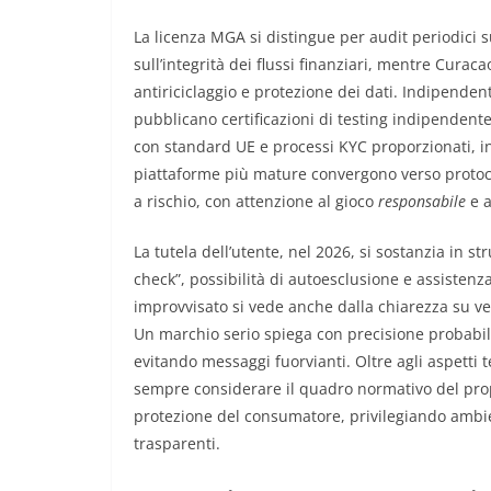
La licenza MGA si distingue per audit periodici s
sull’integrità dei flussi finanziari, mentre Curaca
antiriciclaggio e protezione dei dati. Indipenden
pubblicano certificazioni di testing indipendent
con standard UE e processi KYC proporzionati, incl
piattaforme più mature convergono verso protoc
a rischio, con attenzione al gioco
responsabile
e a
La tutela dell’utente, nel 2026, si sostanzia in s
check”, possibilità di autoesclusione e assistenz
improvvisato si vede anche dalla chiarezza su ve
Un marchio serio spiega con precisione probabilit
evitando messaggi fuorvianti. Oltre agli aspetti te
sempre considerare il quadro normativo del propr
protezione del consumatore, privilegiando ambien
trasparenti.