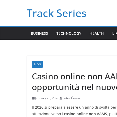
Skip
Track Series
to
content
BUSINESS
TECHNOLOGY
HEALTH
LI
BLOG
Casino online non AAM
opportunità nel nuov
January 23, 2026
Petra Černá
Il 2026 si prepara a essere un anno di svolta per
attenzione verso i
casino online non AAMS
, pia