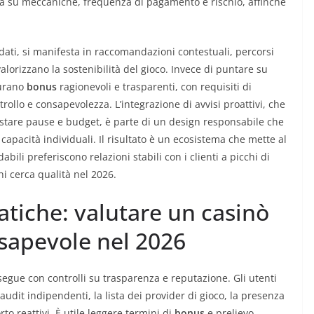
rezza su meccaniche, frequenza di pagamento e rischio, affinché
 dati, si manifesta in raccomandazioni contestuali, percorsi
lorizzano la sostenibilità del gioco. Invece di puntare su
curano
bonus
ragionevoli e trasparenti, con requisiti di
rollo e consapevolezza. L’integrazione di avvisi proattivi, che
ostare pause e budget, è parte di un design responsabile che
capacità individuali. Il risultato è un ecosistema che mette al
abili preferiscono relazioni stabili con i clienti a picchi di
hi cerca qualità nel 2026.
atiche: valutare un casinò
sapevole nel 2026
egue con controlli su trasparenza e reputazione. Gli utenti
audit indipendenti, la lista dei provider di gioco, la presenza
to reattivi. È utile leggere termini di
bonus
e prelievo,