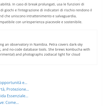
bilità. In caso di break prolungati, usa le funzioni di
 giochi e l’integrazione di indicatori di rischio rendono il
and che uniscono intrattenimento e salvaguardia,
patibile con un’esperienza piacevole e sostenibile.
ng an observatory in Namibia. Petra covers dark-sky
g, and no-code database tools. She brews kombucha with
rimental) and photographs zodiacal light for cloud
 opportunità e…
rtà, Protezione…
ida Essenziale…
tive: Come…