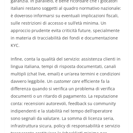
garanzia. In parallelo, è bene ricordare che i giocatori
italiani restano soggetti al quadro normativo nazionale:
è doveroso informarsi su eventuali implicazioni fiscali,
sulle restrizioni di accesso e sull’età minima. Un
approccio prudente evita criticità future, specialmente
in materia di tracciabilità dei fondi e documentazione
KYC.
Infine, conta la qualità del servizio: assistenza clienti in
lingua italiana, tempi di risposta documentati, canali
multipli (chat live, email) e un’area termini e condizioni
davvero leggibile. Un
customer care
efficiente fa la
differenza quando si verifica un problema di verifica
documenti o un ritardo di pagamento. La reputazione
conta: recensioni autorevoli, feedback su community
indipendenti e la stabilità nel tempo dell’operatore
sono segnali da valutare. La somma di licenza seria,
infrastruttura sicura, policy di responsabilità e servizio