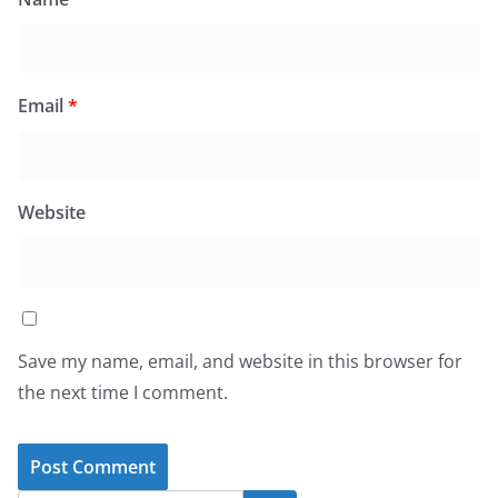
Email
*
Website
Save my name, email, and website in this browser for
the next time I comment.