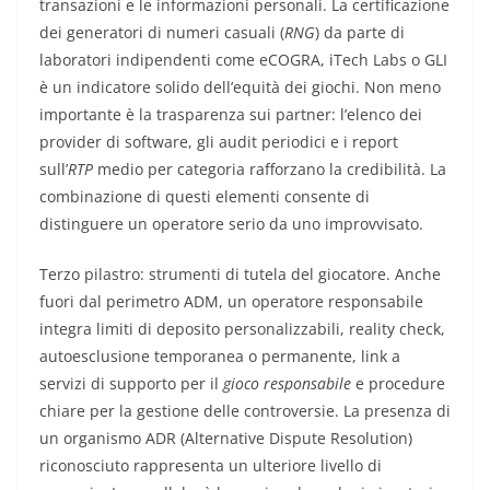
transazioni e le informazioni personali. La certificazione
dei generatori di numeri casuali (
RNG
) da parte di
laboratori indipendenti come eCOGRA, iTech Labs o GLI
è un indicatore solido dell’equità dei giochi. Non meno
importante è la trasparenza sui partner: l’elenco dei
provider di software, gli audit periodici e i report
sull’
RTP
medio per categoria rafforzano la credibilità. La
combinazione di questi elementi consente di
distinguere un operatore serio da uno improvvisato.
Terzo pilastro: strumenti di tutela del giocatore. Anche
fuori dal perimetro ADM, un operatore responsabile
integra limiti di deposito personalizzabili, reality check,
autoesclusione temporanea o permanente, link a
servizi di supporto per il
gioco responsabile
e procedure
chiare per la gestione delle controversie. La presenza di
un organismo ADR (Alternative Dispute Resolution)
riconosciuto rappresenta un ulteriore livello di