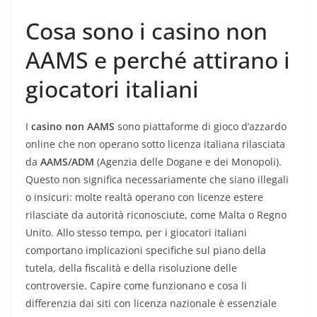
Cosa sono i casino non
AAMS e perché attirano i
giocatori italiani
I
casino non AAMS
sono piattaforme di gioco d’azzardo
online che non operano sotto licenza italiana rilasciata
da
AAMS/ADM
(Agenzia delle Dogane e dei Monopoli).
Questo non significa necessariamente che siano illegali
o insicuri: molte realtà operano con licenze estere
rilasciate da autorità riconosciute, come Malta o Regno
Unito. Allo stesso tempo, per i giocatori italiani
comportano implicazioni specifiche sul piano della
tutela, della fiscalità e della risoluzione delle
controversie. Capire come funzionano e cosa li
differenzia dai siti con licenza nazionale è essenziale