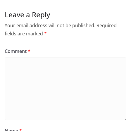
Leave a Reply
Your email address will not be published.
Required
fields are marked
*
Comment
*
Name
*