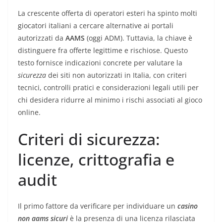
La crescente offerta di operatori esteri ha spinto molti
giocatori italiani a cercare alternative ai portali
autorizzati da
AAMS
(oggi ADM). Tuttavia, la chiave è
distinguere fra offerte legittime e rischiose. Questo
testo fornisce indicazioni concrete per valutare la
sicurezza
dei siti non autorizzati in Italia, con criteri
tecnici, controlli pratici e considerazioni legali utili per
chi desidera ridurre al minimo i rischi associati al gioco
online.
Criteri di sicurezza:
licenze, crittografia e
audit
Il primo fattore da verificare per individuare un
casino
non aams sicuri
è la presenza di una licenza rilasciata