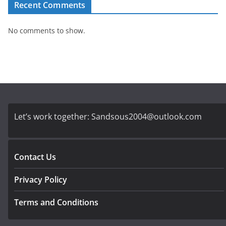
Recent Comments
No comments to show.
Let’s work together:
Sandsous2004@outlook.com
Contact Us
Privacy Policy
Terms and Conditions