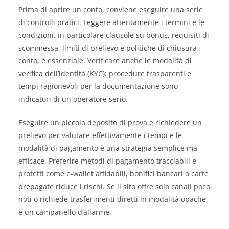
Prima di aprire un conto, conviene eseguire una serie
di controlli pratici. Leggere attentamente i termini e le
condizioni, in particolare clausole su bonus, requisiti di
scommessa, limiti di prelievo e politiche di chiusura
conto, è essenziale. Verificare anche le modalità di
verifica dell’identità (KYC): procedure trasparenti e
tempi ragionevoli per la documentazione sono
indicatori di un operatore serio.
Eseguire un piccolo deposito di prova e richiedere un
prelievo per valutare effettivamente i tempi e le
modalità di pagamento è una strategia semplice ma
efficace. Preferire metodi di pagamento tracciabili e
protetti come e-wallet affidabili, bonifici bancari o carte
prepagate riduce i rischi. Se il sito offre solo canali poco
noti o richiede trasferimenti diretti in modalità opache,
è un campanello d’allarme.