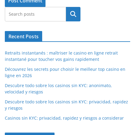
Search
Recent Posts
Retraits instantanés : maîtriser le casino en ligne retrait
instantané pour toucher vos gains rapidement
Découvrez les secrets pour choisir le meilleur top casino en
ligne en 2026
Descubre todo sobre los casinos sin KYC: anonimato,
velocidad y riesgos
Descubre todo sobre los casinos sin KYC: privacidad, rapidez
y riesgos
Casinos sin KYC: privacidad, rapidez y riesgos a considerar