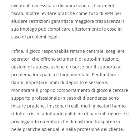
eventuali necessità di dichiarazione o chiarimenti
fiscali. Inoltre, evitare pratiche come l’uso di VPN per
eludere restrizioni garantisce maggiore trasparenza: il
suo impiego può complicare ulteriormente le cose in
caso di problemi legali.
Infine, il gioco responsabile rimane centrale: scegliere
operatori che offrono strumenti di auto-limitazione,
opzioni di autoesclusione e risorse per il supporto al
problema ludopatico è fondamentale. Per limitare i
danni, impostare limiti di deposito e sessione,
monitorare il proprio comportamento di gioco e cercare
supporto professionale in caso di dipendenza sono
misure pratiche. In scenari reali, molti giocatori hanno
ridotto i rischi adottando politiche di bankroll rigorose e
privilegiando operatori che dimostrano trasparenza
nelle pratiche aziendali e nella protezione del cliente.