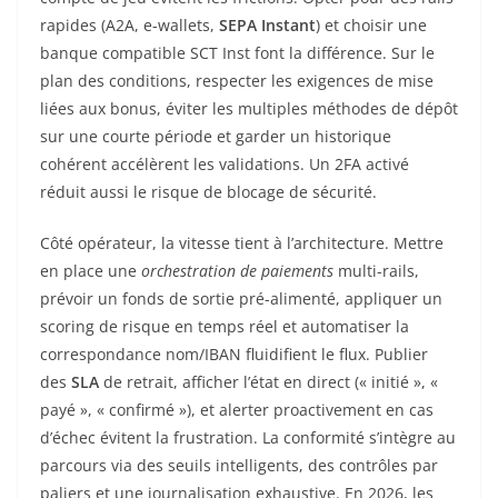
rapides (A2A, e-wallets,
SEPA Instant
) et choisir une
banque compatible SCT Inst font la différence. Sur le
plan des conditions, respecter les exigences de mise
liées aux bonus, éviter les multiples méthodes de dépôt
sur une courte période et garder un historique
cohérent accélèrent les validations. Un 2FA activé
réduit aussi le risque de blocage de sécurité.
Côté opérateur, la vitesse tient à l’architecture. Mettre
en place une
orchestration de paiements
multi-rails,
prévoir un fonds de sortie pré-alimenté, appliquer un
scoring de risque en temps réel et automatiser la
correspondance nom/IBAN fluidifient le flux. Publier
des
SLA
de retrait, afficher l’état en direct (« initié », «
payé », « confirmé »), et alerter proactivement en cas
d’échec évitent la frustration. La conformité s’intègre au
parcours via des seuils intelligents, des contrôles par
paliers et une journalisation exhaustive. En 2026, les