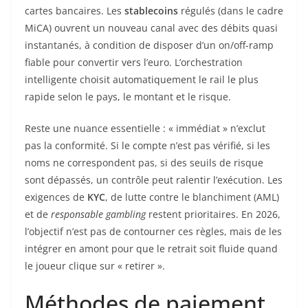
cartes bancaires. Les
stablecoins
régulés (dans le cadre
MiCA) ouvrent un nouveau canal avec des débits quasi
instantanés, à condition de disposer d’un on/off-ramp
fiable pour convertir vers l’euro. L’orchestration
intelligente choisit automatiquement le rail le plus
rapide selon le pays, le montant et le risque.
Reste une nuance essentielle : « immédiat » n’exclut
pas la conformité. Si le compte n’est pas vérifié, si les
noms ne correspondent pas, si des seuils de risque
sont dépassés, un contrôle peut ralentir l’exécution. Les
exigences de
KYC
, de lutte contre le blanchiment (AML)
et de
responsable gambling
restent prioritaires. En 2026,
l’objectif n’est pas de contourner ces règles, mais de les
intégrer en amont pour que le retrait soit fluide quand
le joueur clique sur « retirer ».
Méthodes de paiement