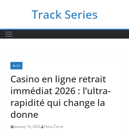
Skip
Track Series
to
content
BLOG
Casino en ligne retrait
immédiat 2026 : l’ultra-
rapidité qui change la
donne
January 16, 2026
Petra Černá