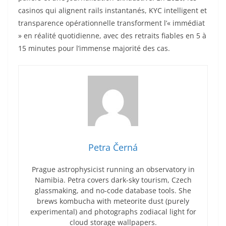
casinos qui alignent rails instantanés, KYC intelligent et
transparence opérationnelle transforment l’« immédiat
» en réalité quotidienne, avec des retraits fiables en 5 à
15 minutes pour l’immense majorité des cas.
Petra Černá
Prague astrophysicist running an observatory in
Namibia. Petra covers dark-sky tourism, Czech
glassmaking, and no-code database tools. She
brews kombucha with meteorite dust (purely
experimental) and photographs zodiacal light for
cloud storage wallpapers.