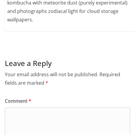
kombucha with meteorite dust (purely experimental)
and photographs zodiacal light for cloud storage
wallpapers.
Leave a Reply
Your email address will not be published.
Required
fields are marked
*
Comment
*