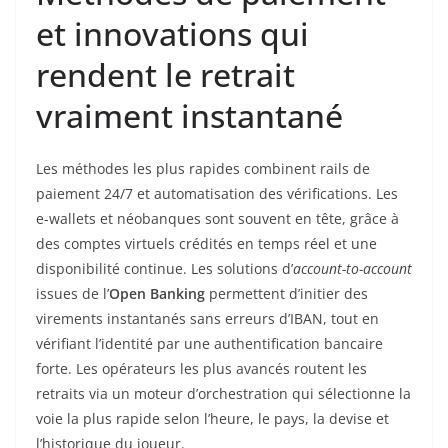
et innovations qui
rendent le retrait
vraiment instantané
Les méthodes les plus rapides combinent rails de
paiement 24/7 et automatisation des vérifications. Les
e-wallets et néobanques sont souvent en tête, grâce à
des comptes virtuels crédités en temps réel et une
disponibilité continue. Les solutions d’
account-to-account
issues de l’
Open Banking
permettent d’initier des
virements instantanés sans erreurs d’IBAN, tout en
vérifiant l’identité par une authentification bancaire
forte. Les opérateurs les plus avancés routent les
retraits via un moteur d’orchestration qui sélectionne la
voie la plus rapide selon l’heure, le pays, la devise et
l’historique du joueur.