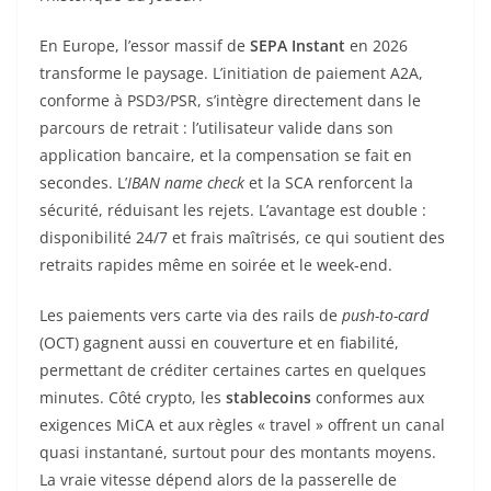
En Europe, l’essor massif de
SEPA Instant
en 2026
transforme le paysage. L’initiation de paiement A2A,
conforme à PSD3/PSR, s’intègre directement dans le
parcours de retrait : l’utilisateur valide dans son
application bancaire, et la compensation se fait en
secondes. L’
IBAN name check
et la SCA renforcent la
sécurité, réduisant les rejets. L’avantage est double :
disponibilité 24/7 et frais maîtrisés, ce qui soutient des
retraits rapides même en soirée et le week-end.
Les paiements vers carte via des rails de
push-to-card
(OCT) gagnent aussi en couverture et en fiabilité,
permettant de créditer certaines cartes en quelques
minutes. Côté crypto, les
stablecoins
conformes aux
exigences MiCA et aux règles « travel » offrent un canal
quasi instantané, surtout pour des montants moyens.
La vraie vitesse dépend alors de la passerelle de