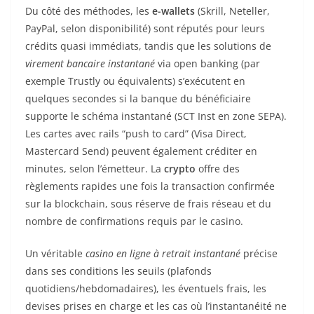
Du côté des méthodes, les
e-wallets
(Skrill, Neteller,
PayPal, selon disponibilité) sont réputés pour leurs
crédits quasi immédiats, tandis que les solutions de
virement bancaire instantané
via open banking (par
exemple Trustly ou équivalents) s’exécutent en
quelques secondes si la banque du bénéficiaire
supporte le schéma instantané (SCT Inst en zone SEPA).
Les cartes avec rails “push to card” (Visa Direct,
Mastercard Send) peuvent également créditer en
minutes, selon l’émetteur. La
crypto
offre des
règlements rapides une fois la transaction confirmée
sur la blockchain, sous réserve de frais réseau et du
nombre de confirmations requis par le casino.
Un véritable
casino en ligne à retrait instantané
précise
dans ses conditions les seuils (plafonds
quotidiens/hebdomadaires), les éventuels frais, les
devises prises en charge et les cas où l’instantanéité ne