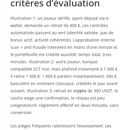
critères d’évaluation
Illustration 1: un joueur vérifié, ayant déposé via e-
wallet, demande un
retrait
de 400 €. Les contrôles
automatisés passent au vert (identité validée, pas de
bonus actif, activité cohérente). L’approbation interne
scan + anti-fraude intervient en moins d’une minute et
le portefeuille est crédité aussitôt: temps total, trois
minutes. Illustration 2: autre joueur, banque
compatible SCT Inst, mais plafond instantané à 1 000 €.
Il retire 1 500 €: 1 000 € partent instantanément, 500 €
basculent en virement classique, crédités le jour ouvré
suivant. Illustration 3: retrait en
crypto
de 300 USDT; le
casino exige une confirmation, le réseau est peu
congestionné; règlement effectif en deux minutes, sans
conversion.
Les pièges fréquents ralentissent l’
encaissement
. Les