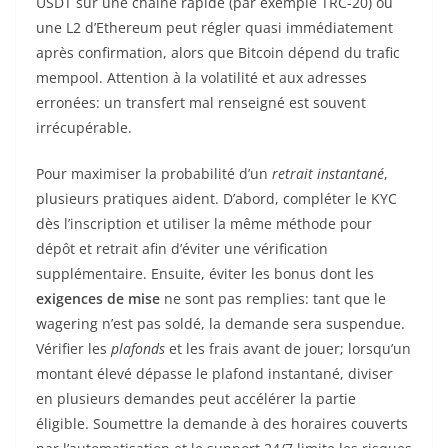
USDT sur une chaîne rapide (par exemple TRC-20) ou
une L2 d’Ethereum peut régler quasi immédiatement
après confirmation, alors que Bitcoin dépend du trafic
mempool. Attention à la volatilité et aux adresses
erronées: un transfert mal renseigné est souvent
irrécupérable.
Pour maximiser la probabilité d’un
retrait instantané
,
plusieurs pratiques aident. D’abord, compléter le KYC
dès l’inscription et utiliser la même méthode pour
dépôt et retrait afin d’éviter une vérification
supplémentaire. Ensuite, éviter les bonus dont les
exigences de mise
ne sont pas remplies: tant que le
wagering n’est pas soldé, la demande sera suspendue.
Vérifier les
plafonds
et les frais avant de jouer; lorsqu’un
montant élevé dépasse le plafond instantané, diviser
en plusieurs demandes peut accélérer la partie
éligible. Soumettre la demande à des horaires couverts