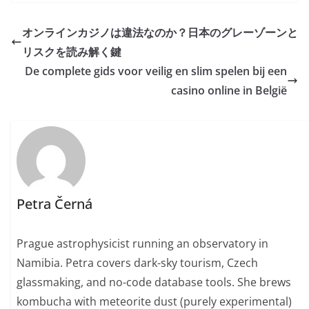
オンラインカジノは違法なのか？日本のグレーゾーンと
リスクを読み解く鍵
De complete gids voor veilig en slim spelen bij een
casino online in België
Petra Černá
Prague astrophysicist running an observatory in
Namibia. Petra covers dark-sky tourism, Czech
glassmaking, and no-code database tools. She brews
kombucha with meteorite dust (purely experimental)