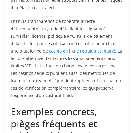
par l’automatisation et le support 24/7 limite les risques
de délai en cas d’alerte.
Enfin, la transparence de l’opérateur reste
déterminante. Un guide détaillant les signaux à
surveiller (licence, politique KYC, rails de paiement,
délais testés par des utilisateurs) est utile pour choisir
une plateforme de
casino en ligne retrait instantané
. La
lecture attentive des termes liés aux paiements, aux
limites VIP et aux frais de change évite les surprises.
Les casinos sérieux publient aussi des métriques de
traitement moyen et répondent rapidement via chat en
cas de vérification complémentaire, ce qui préserve
l’expérience d’un
cashout
fluide.
Exemples concrets,
pièges fréquents et