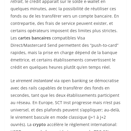
retrait
, le crédit apparaît sur le solde e-wallet en
quelques minutes, avec la possibilité de réutiliser ces
fonds ou de les transférer vers un compte bancaire. En
contrepartie, des frais de service peuvent exister, et
certains opérateurs imposent des limites plus strictes.
Les
cartes bancaires
compatibles Visa
Direct/Mastercard Send permettent des “push-to-card”
rapides, mais la prise en charge dépend de la banque
émettrice, et certains établissements convertissent le
crédit en quelques heures plutôt qu’en temps réel.
Le
virement instantané
via open banking se démocratise
avec des rails capables de transférer des fonds en
secondes, tant que les deux établissements participent
au réseau. En Europe, SCT Inst progresse mais n’est pas
universel, et des plafonds peuvent s’appliquer; au-delà,
le virement bascule en mode classique (J+1 à J+2
ouvrés). La
crypto
accélère le règlement international: