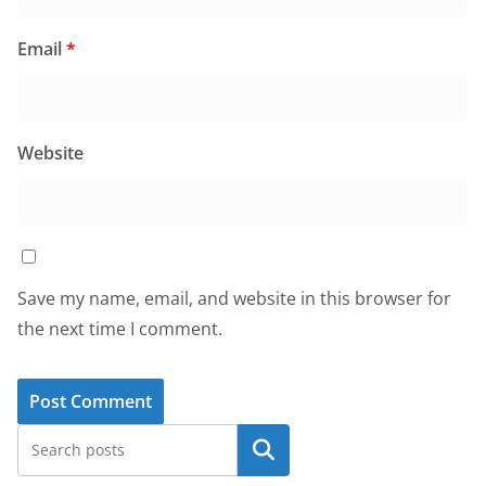
Email
*
Website
Save my name, email, and website in this browser for
the next time I comment.
Search