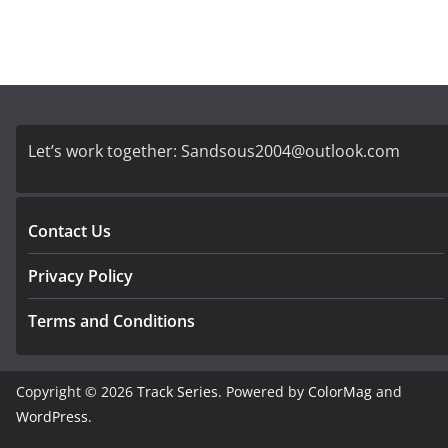
Let’s work together:
Sandsous2004@outlook.com
Contact Us
Privacy Policy
Terms and Conditions
Copyright © 2026
Track Series
. Powered by
ColorMag
and
WordPress
.