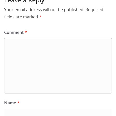
Your email address will not be published.
Required
fields are marked
*
Comment
*
Name
*