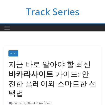
Skip
Track Series
to
content
BLOG
지금 바로 알아야 할 최신
바카라사이트
가이드: 안
전한 플레이와 스마트한 선
택법
January 31, 2026
Petra Černá