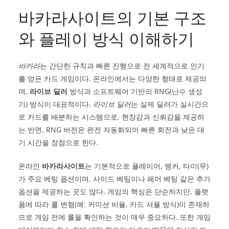
바카라사이트의 기본 구조
와 플레이 방식 이해하기
바카라
는 간단한 규칙과 빠른 진행으로 전 세계적으로 인기
를 얻은 카드 게임이다. 온라인에서는 다양한 형태로 제공되
며,
라이브 딜러
방식과 소프트웨어 기반의 RNG(난수 생성
기) 방식이 대표적이다.
라이브 딜러
는 실제 딜러가 실시간으
로 카드를 배분하는 시스템으로, 현장감과 신뢰감을 제공하
는 반면, RNG 버전은 완전 자동화되어 빠른 회전과 낮은 대
기 시간을 장점으로 한다.
온라인
바카라사이트
는 기본적으로 플레이어, 뱅커, 타이(무)
가 주요 베팅 옵션이며, 사이드 베팅이나 페어 베팅 같은 추가
옵션을 제공하는 곳도 많다. 게임의 핵심은 단순하지만, 플랫
폼에 따라 룰 변형(예: 커미션 비율, 카드 셔플 방식)이 존재하
므로 게임 전에 룰을 확인하는 것이 매우 중요하다. 또한 게임