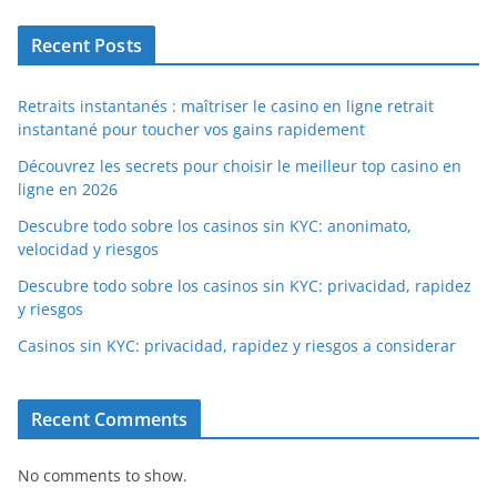
Recent Posts
Retraits instantanés : maîtriser le casino en ligne retrait
instantané pour toucher vos gains rapidement
Découvrez les secrets pour choisir le meilleur top casino en
ligne en 2026
Descubre todo sobre los casinos sin KYC: anonimato,
velocidad y riesgos
Descubre todo sobre los casinos sin KYC: privacidad, rapidez
y riesgos
Casinos sin KYC: privacidad, rapidez y riesgos a considerar
Recent Comments
No comments to show.