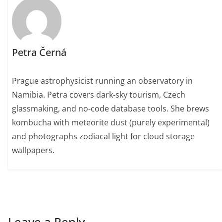
Petra Černá
Prague astrophysicist running an observatory in
Namibia. Petra covers dark-sky tourism, Czech
glassmaking, and no-code database tools. She brews
kombucha with meteorite dust (purely experimental)
and photographs zodiacal light for cloud storage
wallpapers.
Leave a Reply