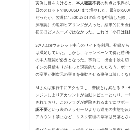
実例に目を向けると、
本人確認不要
の利点と限界が
日のスロットで800USDTまで増やした。最初の50
だったが、翌週に1,500USDTの出金を申請した
源確認）の追加ヒアリングが入った。結果的に出金
初回ほどスムーズではなかった。これは「小口は軽
Sさんはeウォレット中心のサイトを利用。登録から
は満足していた。しかし、キャンペーンで得た勝利
の本人確認が必要となった。事前に「出金手段を切
インの見積もりがもっと現実的だっただろう。ボー
の変更が別次元の審査を発動させる事例は珍しくな
Mさんは旅行中にアクセスし、普段とは異なるIP・
ンジンによりアカウントが自動レビューとなり、一
されており、このフラグが解除されるまでにサポー
認不要
という表のメッセージよりも運用の実態を反
アカウント禁止など、リスク管理の条項は見落とさ
選び方の観点では、まずライセンス情報と監査レポ