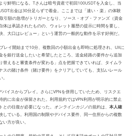
より鮮明になる。Tさんは暗号資産で初回100USDTを入金し、当
0USDT出金は30分足らずで着金。ここまでは「速い・楽」の体験
際、取引額の急増がトリガーとなり、ソース・オブ・ファンズ（資金
自体は承認されたものの、ウォレット履歴の提示に時間を要し、
快、大口はレビュー」という運営の一般的な動作を示す好例だ。
プレイ開始まで10分、複数回の小額出金も即時に処理され、UXに
金を銀行送金したいと希望したところ、送金経路の要件から追加
り替えると審査条件が変わる」点を把握できていれば、タイムラ
ナスの賭け条件（賭け要件）をクリアしていても、支払いレール
い。
デバイスからプレイ。さらにVPNを併用していたため、リスクエ
時的に出金が保留された。利用規約ではVPN利用が明示的に禁止
トとの往復が必要になった。
オンラインカジノ
の規約は、
本人確
映している。利用国の制限やデバイス要件、同一住所からの複数
ない方が良い。
ートの公開度、規約の平易さ、そして日本語サポートの応対品質