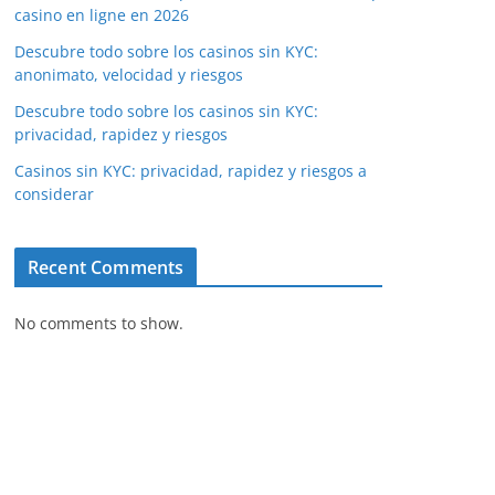
casino en ligne en 2026
Descubre todo sobre los casinos sin KYC:
anonimato, velocidad y riesgos
Descubre todo sobre los casinos sin KYC:
privacidad, rapidez y riesgos
Casinos sin KYC: privacidad, rapidez y riesgos a
considerar
Recent Comments
No comments to show.