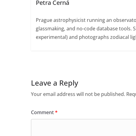
Petra Černá
Prague astrophysicist running an observato
glassmaking, and no-code database tools. 
experimental) and photographs zodiacal ligh
Leave a Reply
Your email address will not be published.
Requ
Comment
*