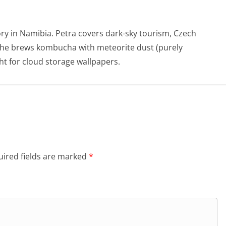
ry in Namibia. Petra covers dark-sky tourism, Czech
She brews kombucha with meteorite dust (purely
t for cloud storage wallpapers.
ired fields are marked
*