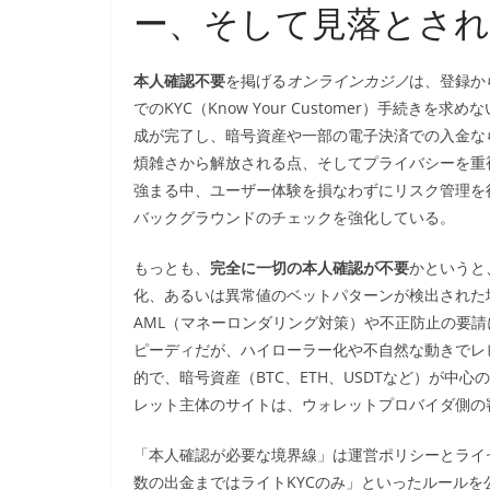
ー、そして見落とされ
本人確認不要
を掲げる
オンラインカジノ
は、登録か
でのKYC（Know Your Customer）手続
成が完了し、暗号資産や一部の電子決済での入金な
煩雑さから解放される点、そしてプライバシーを重
強まる中、ユーザー体験を損なわずにリスク管理を
バックグラウンドのチェックを強化している。
もっとも、
完全に一切の本人確認が不要
かというと
化、あるいは異常値のベットパターンが検出された
AML（マネーロンダリング対策）や不正防止の要
ピーディだが、ハイローラー化や不自然な動きでレ
的で、暗号資産（BTC、ETH、USDTなど）が中
レット主体のサイトは、ウォレットプロバイダ側の
「本人確認が必要な境界線」は運営ポリシーとライ
数の出金まではライトKYCのみ」といったルール