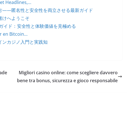
ket Headlines,…
方――匿名性と安全性を両立させる最新ガイド
賭けへようこそ
全ガイド：安全性と体験価値を見極める
r en Bitcoin…
インカジノ入門と実践知
rade
Migliori casino online: come scegliere davvero
bene tra bonus, sicurezza e gioco responsabile