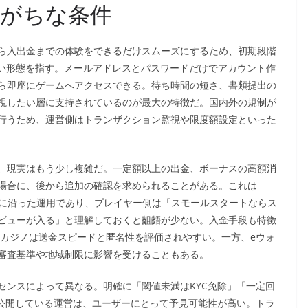
がちな条件
ら入出金までの体験をできるだけスムーズにするため、初期段階
きを求めない形態を指す。メールアドレスとパスワードだけでアカウント作
ら即座にゲームへアクセスできる。待ち時間の短さ、書類提出の
視したい層に支持されているのが最大の特徴だ。国内外の規制が
行うため、運営側はトランザクション監視や限度額設定といった
、現実はもう少し複雑だ。一定額以上の出金、ボーナスの高額消
場合に、後から追加の確認を求められることがある。これは
請に沿った運用であり、プレイヤー側は「スモールスタートならス
ビューが入る」と理解しておくと齟齬が少ない。入金手段も特徴
心のカジノは送金スピードと匿名性を評価されやすい。一方、eウォ
審査基準や地域制限に影響を受けることもある。
センスによって異なる。明確に「閾値未満はKYC免除」「一定回
を公開している運営は、ユーザーにとって予見可能性が高い。トラ