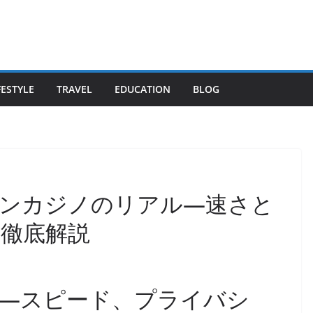
FESTYLE
TRAVEL
EDUCATION
BLOG
インカジノのリアル—速さと
徹底解説
—スピード、プライバシ