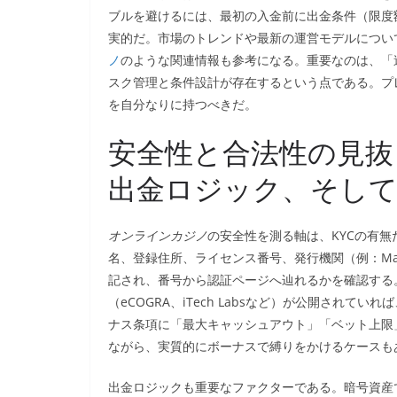
ブルを避けるには、最初の入金前に出金条件（限度
実的だ。市場のトレンドや最新の運営モデルについ
ノ
のような関連情報も参考になる。重要なのは、「
スク管理と条件設計が存在するという点である。プ
を自分なりに持つべきだ。
安全性と合法性の見抜
出金ロジック、そし
オンラインカジノ
の安全性を測る軸は、KYCの有
名、登録住所、ライセンス番号、発行機関（例：Malta、Cu
記され、番号から認証ページへ辿れるかを確認する
（eCOGRA、iTech Labsなど）が公開され
ナス条項に「最大キャッシュアウト」「ベット上限
ながら、実質的にボーナスで縛りをかけるケースも
出金ロジックも重要なファクターである。暗号資産