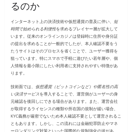
るのか
インターネット上の決済技術や仮想通貨の普及に伴い、
短
時間で始められる利便性
を求めるプレイヤー層が拡大して
います。従来のオンラインカジノは登録時に住所や身分証
の提出を求めることが一般的でしたが、本人確認不要をう
たうサイトはそのプロセスを省くことで、ユーザー獲得を
狙っています。特にスマホで手軽に遊びたい若年層や、個
人情報を最小限にしたい利用者に支持されやすい特徴があ
ります。
技術面では、
仮想通貨（ビットコインなど）や匿名性の高
い決済サービス
を導入することで、運営側がユーザーの身
元確認を後回しにできる場合があります。また、運営会社
が取得するライセンスの種類や所在国の規制が緩い場合、
KYC義務が厳密でないため本人確認不要として運営されるこ
ともあります。しかし、この流れには金融犯罪防止やマネ
ーロンダリング対策といった国際的な規制強化の波があ