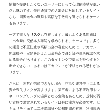
情報を提供したくないユーザーにとって心理的障壁が低い
点も魅力です。仮想通貨での入出金に対応しているサイト
なら、国際送金の遅延や高額な手数料を避けられるケース
もあります。
一方で重大な
リスク
も存在します。最もよくある問題は
「出金時に突然本人確認を求められる」ケースです。多く
の運営は不正防止や高額出金の審査のために、アカウント
開設後や一定額を超えた出金時点で身分証や住所確認を求
める場合があります。このタイミングで提出を拒否すると
出金できない、あるいはアカウントが凍結される恐れがあ
ります。
さらに、運営が信頼できない場合、詐欺や運営停止による
資金喪失リスクが高まります。第三者による不正利用やマ
ネーロンダリングの温床となる危険もあるため、規制の弱
い管轄で運営されているサイトは特に注意が必要です。セ
キュリティ面では二段階認証や冷却期間の有無、利用規約