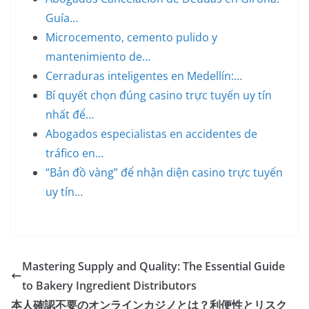
Guía…
Microcemento, cemento pulido y
mantenimiento de…
Cerraduras inteligentes en Medellín:…
Bí quyết chọn đúng casino trực tuyến uy tín
nhất để…
Abogados especialistas en accidentes de
tráfico en…
“Bản đồ vàng” để nhận diện casino trực tuyến
uy tín…
Mastering Supply and Quality: The Essential Guide
to Bakery Ingredient Distributors
本人確認不要のオンラインカジノとは？利便性とリスク