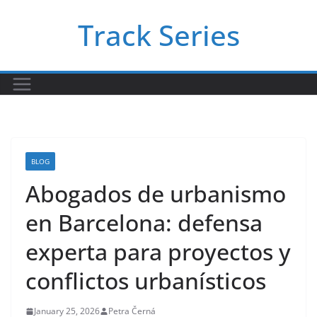
Skip
Track Series
to
content
BLOG
Abogados de urbanismo
en Barcelona: defensa
experta para proyectos y
conflictos urbanísticos
January 25, 2026
Petra Černá