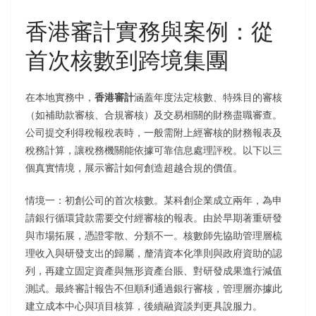
香港審計實務與案例：從
首次核數到跨境集團
在本地實務中，
香港審計
涵蓋年度法定核數、特殊目的審核
（如補助款審核、合規審核）及交易相關的財務盡職審查。
公司提交利得稅報稅表時，一般需附上經審核的財務報表及
稅務計算，讓稅務機關能依據可靠信息處理評稅。以下以三
個真實情境，展示審計如何創造超越合規的價值。
情境一：初創公司的首次核數。某科創企業成立兩年，為申
請銀行循環貸款需要交付經審核的報表。由於早期著重研發
與市場拓展，憑證零散、分類不一。核數師先協助管理層梳
理收入與研發支出的歸屬，釐清資本化準則與政府資助的認
列，再建立固定資產與無形資產台賬、對研發成果進行減值
測試。最終審計報告不但順利通過銀行審核，管理層亦據此
建立成本中心與項目核算，後續融資談判更具說服力。