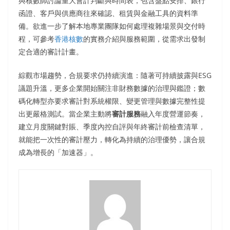
與核數師討論重大會計判斷與時間表，包含盤點安排、銀行
函證、客戶與供應商往來確認、租賃與金融工具的資料準
備。欲進一步了解本地專業團隊如何處理複雜場景與交付時
程，可參考
香港核數
的實務介紹與服務範圍，從需求出發制
定合適的審計計畫。
綜觀市場趨勢，合規要求仍持續演進：隨著可持續披露與ESG
議題升溫，更多企業開始關注非財務數據的治理與鑑證；數
碼化轉型亦要求審計對系統權限、變更管理與數據完整性提
出更嚴格測試。當企業主動將
審計服務
融入年度營運節奏，
建立月度關鍵對賬、季度內控自評與年終審計前檢查清單，
就能把一次性的審計壓力，轉化為持續的治理優勢，讓合規
成為增長的「加速器」。