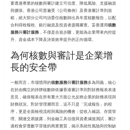
要透過專業的核數與審計建立可信度、降低風險、支援融資
與擴張。香港公司普遍受《公司條例》及香港審計準則規
範，絕大部分公司均須委任核數師出具年度核數報告，以配
合利得稅報稅、銀行融資及投資者盡職審查。妥善運用
核數
服務
與
審計服務
，不僅是合規步驟，更能為企業帶來內控提
升、資金成本下降及決策效率提升的正向循環。
為何核數與審計是企業增
長的安全帶
一般而言，市場慣用的
核數服務
與
審計服務
多為同義，核心
在於由獨立的持牌核數師依據香港審計準則對財務報表表達
意見，確保報表在所有重大方面公允反映企業的財務表現與
財務狀況。對於管理層而言，這不只是「完成報告」的程
序，更是全面檢視流程與風險的機會：從收入確認、存貨管
理、關連交易披露，到金融工具估值與資產減值測試，審計
過程會穿透數字背後的商業實質，揭示系統性風險與控制缺