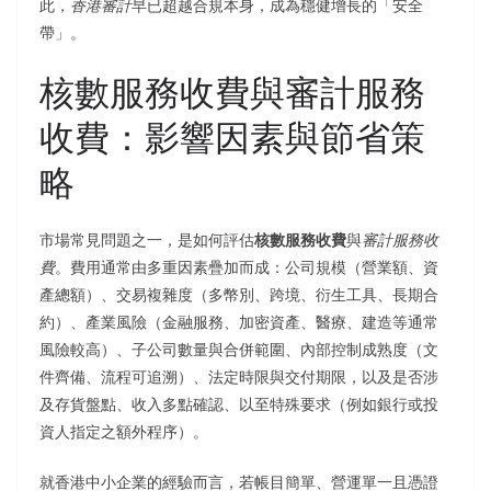
此，
香港審計
早已超越合規本身，成為穩健增長的「安全
帶」。
核數服務收費與審計服務
收費：影響因素與節省策
略
市場常見問題之一，是如何評估
核數服務收費
與
審計服務收
費
。費用通常由多重因素疊加而成：公司規模（營業額、資
產總額）、交易複雜度（多幣別、跨境、衍生工具、長期合
約）、產業風險（金融服務、加密資產、醫療、建造等通常
風險較高）、子公司數量與合併範圍、內部控制成熟度（文
件齊備、流程可追溯）、法定時限與交付期限，以及是否涉
及存貨盤點、收入多點確認、以至特殊要求（例如銀行或投
資人指定之額外程序）。
就香港中小企業的經驗而言，若帳目簡單、營運單一且憑證