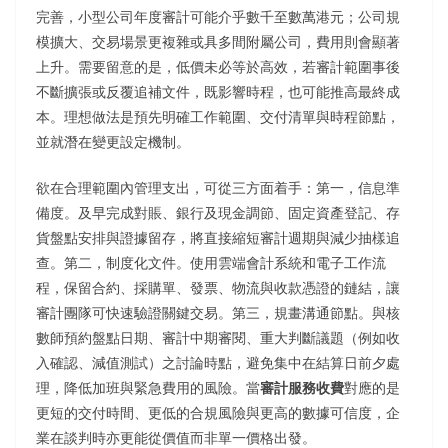
完善，小型公司年度審計可能介乎數千至數萬港元；公司規
模擴大、交易場景更複雜或具多間附屬公司，費用則會顯著
上升。需要留意的是，低價未必等於高效，若審計範圍事後
不斷擴張或反覆追補文件，既影響時程，也可能推高最終成
本。理想做法是預先明確工作範圍、交付清單與時程節點，
並就潛在變更設定機制。
欲在合理範圍內管理支出，可從三方面着手：第一，信息準
備度。及早完成對賬、銀行及現金調節、固定資產登記、存
貨盤點安排與證據留存，將直接縮短審計週期與減少抽樣追
查。第二，制度化文件。使用雲端會計系統和電子工作流
程，保留合約、採購單、發票、物流與收款憑證的鏈結，讓
審計團隊可快速驗證關鍵交易。第三，規畫溝通節點。與核
數師預約盤點日期、審計中期審閱、重大判斷議題（例如收
入確認、減值測試）之討論時點，避免集中在結算日前夕處
理，降低加班與緊急費用的風險。當
審計服務收費
對應的是
更短的交付時間、更低的合規風險與更高的數據可信度，企
業在談判時亦更能從價值而非單一價格出發。