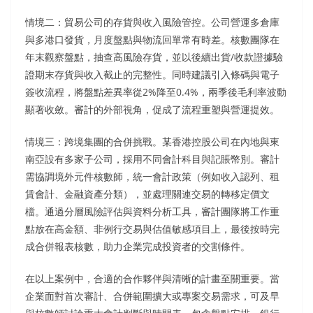
情境二：貿易公司的存貨與收入風險管控。公司營運多倉庫
與多港口發貨，月度盤點與物流回單常有時差。核數團隊在
年末觀察盤點，抽查高風險存貨，並以後續出貨/收款證據驗
證期末存貨與收入截止的完整性。同時建議引入條碼與電子
簽收流程，將盤點差異率從2%降至0.4%，兩季後毛利率波動
顯著收斂。審計的外部視角，促成了流程重塑與營運提效。
情境三：跨境集團的合併挑戰。某香港控股公司在內地與東
南亞設有多家子公司，採用不同會計科目與記賬幣別。審計
需協調境外元件核數師，統一會計政策（例如收入認列、租
賃會計、金融資產分類），並處理關連交易的轉移定價文
檔。通過分層風險評估與資料分析工具，審計團隊將工作重
點放在高金額、非例行交易與估值敏感項目上，最後按時完
成合併報表核數，助力企業完成投資者的交割條件。
在以上案例中，合適的合作夥伴與清晰的計畫至關重要。當
企業面對首次審計、合併範圍擴大或專案交易需求，可及早