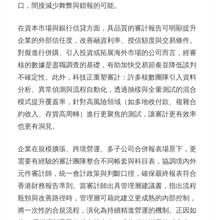
口，間接減少舞弊與錯報的可能。
在資本市場與銀行信貸方面，具品質的審計報告可明顯提升
企業的外部信任度，改善融資利率、授信額度與交易條件。
對擬進行併購、引入投資或拓展海外市場的公司而言，經審
核的數據是盡職調查的基礎，有助加快交易節奏並降低談判
不確定性。此外，科技正重塑審計：許多核數團隊引入資料
分析、異常偵測與流程自動化，透過抽樣與全量測試的混合
模式提升覆蓋率，針對高風險領域（如多地收付款、複雜合
約收入、存貨高周轉）進行更聚焦的測試，讓審計更有效率
也更有洞見。
企業在規模擴張、跨境營運、多子公司合併報表場景下，更
需要有經驗的審計團隊整合不同帳套與科目表，協調境內外
元件審計師，統一會計政策與判斷口徑，確保最終報表符合
香港財務報告準則。當審計師出具管理層建議書，指出流程
瓶頸與改善路徑時，管理層可藉此建立更成熟的內部控制，
將一次性的合規流程，演化為持續精進營運的機制。正因如