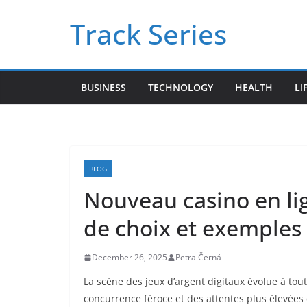
Skip
Track Series
to
content
BUSINESS
TECHNOLOGY
HEALTH
LI
BLOG
Nouveau casino en lig
de choix et exemples
December 26, 2025
Petra Černá
La scène des jeux d’argent digitaux évolue à tou
concurrence féroce et des attentes plus élevées