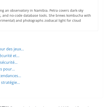
ng an observatory in Namibia. Petra covers dark-sky
g, and no-code database tools. She brews kombucha with
rimental) and photographs zodiacal light for cloud
our des jeux…
écurité et…
, sécurité…
cis pour…
t tendances…
t stratégie…