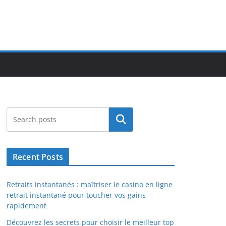
Search
Recent Posts
Retraits instantanés : maîtriser le casino en ligne
retrait instantané pour toucher vos gains
rapidement
Découvrez les secrets pour choisir le meilleur top