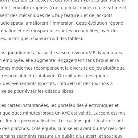
mini‑jeux ultra-rapides (crash, plinko, mines) où le rythme et
uisent des mécaniques de « buy feature » et de jackpots
audio spatial améliorent l’immersion. Cette évolution répond
énaline et de transparence sur les probabilités, avec des
es, historique, chaleur/froid des tables).
ions quotidiennes, passe de saison, niveaux VIP dynamiques
ien employée, elle augmente l’engagement sans brouiller la
tèmes modernes récompensent la diversité de jeu plutôt que
n responsable du catalogue. On voit aussi des quêtes
 des événements (sportifs, culturels) et des tournois à
ivelée pour éviter les déséquilibres.
les cartes instantanées, les portefeuilles électroniques et
 en quelques minutes lorsqu’un KYC est validé. L’accent est mis
les limites personnalisables. Les casinos qui s’illustrent sont
té des plafonds. Côté équité, la mise en avant du
RTP
réel, des
 certains segments rassure un public plus averti et soucieux