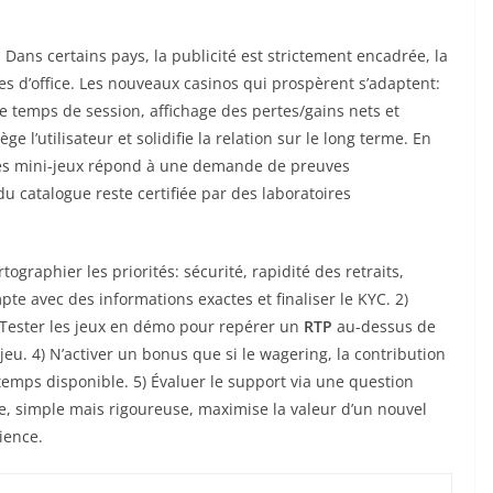
 Dans certains pays, la publicité est strictement encadrée, la
ées d’office. Les nouveaux casinos qui prospèrent s’adaptent:
de temps de session, affichage des pertes/gains nets et
e l’utilisateur et solidifie la relation sur le long terme. En
lques mini‑jeux répond à une demande de preuves
u catalogue reste certifiée par des laboratoires
graphier les priorités: sécurité, rapidité des retraits,
te avec des informations exactes et finaliser le KYC. 2)
3) Tester les jeux en démo pour repérer un
RTP
au-dessus de
jeu. 4) N’activer un bonus que si le wagering, la contribution
temps disponible. 5) Évaluer le support via une question
te, simple mais rigoureuse, maximise la valeur d’un nouvel
ience.