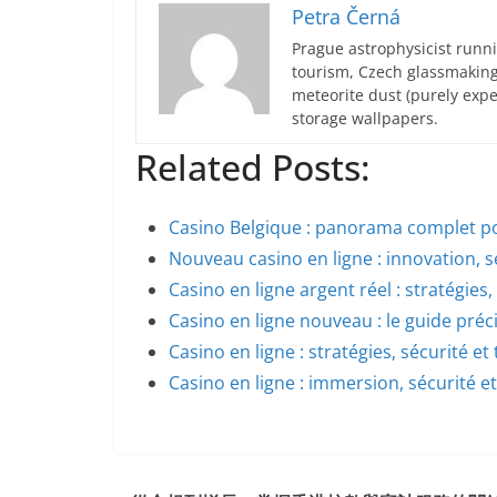
Petra Černá
Prague astrophysicist runni
tourism, Czech glassmakin
meteorite dust (purely expe
storage wallpapers.
Related Posts:
Casino Belgique : panorama complet p
Nouveau casino en ligne : innovation, s
Casino en ligne argent réel : stratégies
Casino en ligne nouveau : le guide pré
Casino en ligne : stratégies, sécurité e
Casino en ligne : immersion, sécurité e