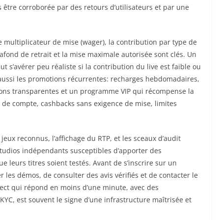
 être corroborée par des retours d’utilisateurs et par une
 multiplicateur de mise (wager), la contribution par type de
plafond de retrait et la mise maximale autorisée sont clés. Un
’avérer peu réaliste si la contribution du live est faible ou
r aussi les promotions récurrentes: recharges hebdomadaires,
ssions transparentes et un programme VIP qui récompense la
re de compte, cashbacks sans exigence de mise, limites
jeux reconnus, l’affichage du RTP, et les sceaux d’audit
studios indépendants susceptibles d’apporter des
 leurs titres soient testés. Avant de s’inscrire sur un
yer les démos, de consulter des avis vérifiés et de contacter le
irect qui répond en moins d’une minute, avec des
KYC, est souvent le signe d’une infrastructure maîtrisée et