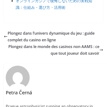
オンラインカジノで後悔しないための実戦知
識：仕組み・選び方・活用術
Plongez dans l’univers dynamique du jeu : guide
complet du casino en ligne
Plongez dans le monde des casinos non AAMS : ce
que tout joueur doit savoir
Petra Černá
Prague astrophysicist running an observatory in