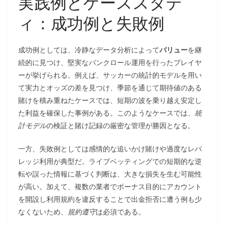
実践例とケーススタデ
ィ：成功例と失敗例
成功例としては、冷静なデータ分析によって
バリュー
を継
続的に見つけ、堅実なバンクロール運用を行ったプレイヤ
ーが挙げられる。例えば、サッカーの統計的モデルを用い
て実力とオッズの差を見つけ、季節を通じて期待値のある
賭けを積み重ねたケースでは、短期の波を乗り越え安定し
た利益を確保した事例がある。このようなケースでは、
統
計モデル
の検証と賭け記録の厳密な管理が勝因となる。
一方、失敗例としては感情的な追いかけ賭けや過度なレバ
レッジ利用が典型だ。ライブベッティングでの短期的な逆
転や誤った情報に基づく判断は、大きな損失を生む可能性
が高い。加えて、複数の業者でボーナス目的にアカウント
を開設し利用規約を違反することで出金拒否に遭う例も少
なくないため、
規約遵守
は必須である。