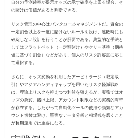
自分の予測確率が提示オッズの示す確率を上回る場合、そ
の賭けは価値があると判断できる。
リスク管理の中心は
バンクロールマネジメント
だ。資金の
一定割合以上を一度に賭けないルールを設け、連敗時にも
破綻しない設計を行うことが肝要である。典型的な手法と
してはフラットベット（一定額賭け）やケリー基準（期待
値に基づく割合）などがあり、個人のリスク許容度に応じ
て選択する。
さらに、オッズ変動を利用したアービトラージ（裁定取
引）やアジアハンディキャップを用いたリスク軽減戦略
は、理論上リスクを抑えつつ利益を狙えるが、実務ではオ
ッズの急変、賭け上限、アカウント制限などの実務的障壁
が存在する。したがって自動化ツールの使用や頻繁なアカ
ウント切替は避け、堅実なデータ分析と相場観を磨くこと
が長期運用では重要になる。