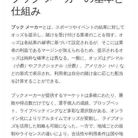
仕組み
ブック メーカー
とは、スポーツやイベントの結果に対して
オッズを提示し、賭けを受け付ける業者のことを指す。オ
ッズは各結果の
確率
に基づいて設定されるが、そこには業
者の利益であるマージンが加えられるため、提示されるオ
ッズは純粋な確率とは異なる。一般に、オッズは
デシマル
（小数）
や
フラクショナル（分数）
、
アメリカン（+/-）
な
どの形式で表示され、利用者は自分の賭け金に応じた配当
を計算することができる。
ブックメーカーが提供するマーケットは多岐にわたり、勝
敗や得点数だけでなく、選手個人の成績、プロップベッ
ト、ライブベッティングなど多彩な選択肢がある。オンラ
イン化によりリアルタイムでオッズが変動し、
ライブオッ
ズ
を活用した戦略も可能になった。一方で、地域ごとの規
制やライセンスの違いにより、合法性や利用条件は国や地