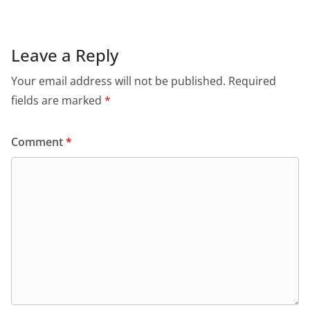
Leave a Reply
Your email address will not be published.
Required
fields are marked
*
Comment
*