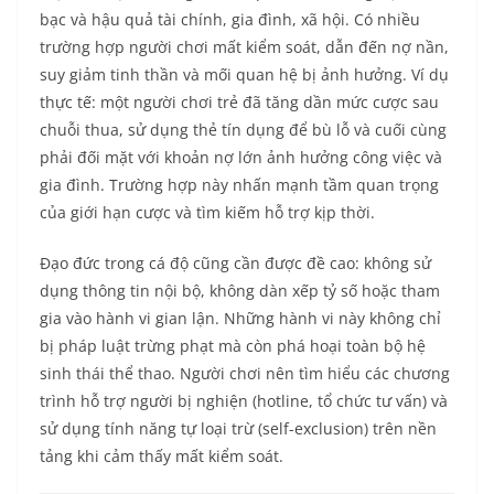
bạc và hậu quả tài chính, gia đình, xã hội. Có nhiều
trường hợp người chơi mất kiểm soát, dẫn đến nợ nần,
suy giảm tinh thần và mối quan hệ bị ảnh hưởng. Ví dụ
thực tế: một người chơi trẻ đã tăng dần mức cược sau
chuỗi thua, sử dụng thẻ tín dụng để bù lỗ và cuối cùng
phải đối mặt với khoản nợ lớn ảnh hưởng công việc và
gia đình. Trường hợp này nhấn mạnh tầm quan trọng
của giới hạn cược và tìm kiếm hỗ trợ kịp thời.
Đạo đức trong cá độ cũng cần được đề cao: không sử
dụng thông tin nội bộ, không dàn xếp tỷ số hoặc tham
gia vào hành vi gian lận. Những hành vi này không chỉ
bị pháp luật trừng phạt mà còn phá hoại toàn bộ hệ
sinh thái thể thao. Người chơi nên tìm hiểu các chương
trình hỗ trợ người bị nghiện (hotline, tổ chức tư vấn) và
sử dụng tính năng tự loại trừ (self-exclusion) trên nền
tảng khi cảm thấy mất kiểm soát.