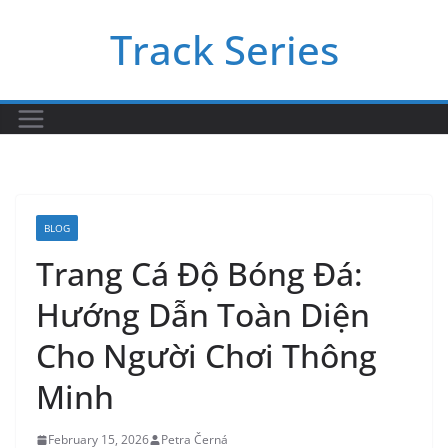
Skip
Track Series
to
content
BLOG
Trang Cá Độ Bóng Đá:
Hướng Dẫn Toàn Diện
Cho Người Chơi Thông
Minh
February 15, 2026
Petra Černá