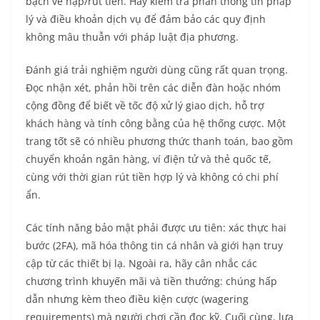
bạch về nạp/rút tiền. Hãy kiểm tra phần thông tin pháp
lý và điều khoản dịch vụ để đảm bảo các quy định
không mâu thuẫn với pháp luật địa phương.
Đánh giá trải nghiệm người dùng cũng rất quan trọng.
Đọc nhận xét, phản hồi trên các diễn đàn hoặc nhóm
cộng đồng để biết về tốc độ xử lý giao dịch, hỗ trợ
khách hàng và tính công bằng của hệ thống cược. Một
trang tốt sẽ có nhiều phương thức thanh toán, bao gồm
chuyển khoản ngân hàng, ví điện tử và thẻ quốc tế,
cùng với thời gian rút tiền hợp lý và không có chi phí
ẩn.
Các tính năng bảo mật phải được ưu tiên: xác thực hai
bước (2FA), mã hóa thông tin cá nhân và giới hạn truy
cập từ các thiết bị lạ. Ngoài ra, hãy cân nhắc các
chương trình khuyến mãi và tiền thưởng: chúng hấp
dẫn nhưng kèm theo điều kiện cược (wagering
requirements) mà người chơi cần đọc kỹ. Cuối cùng, lựa