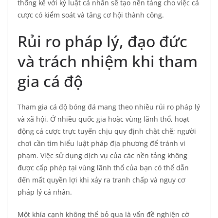
thống kê với kỷ luật cá nhân sẽ tạo nền tảng cho việc cá
cược có kiểm soát và tăng cơ hội thành công.
Rủi ro pháp lý, đạo đức
và trách nhiệm khi tham
gia cá độ
Tham gia cá độ bóng đá mang theo nhiều rủi ro pháp lý
và xã hội. Ở nhiều quốc gia hoặc vùng lãnh thổ, hoạt
động cá cược trực tuyến chịu quy định chặt chẽ; người
chơi cần tìm hiểu luật pháp địa phương để tránh vi
phạm. Việc sử dụng dịch vụ của các nền tảng không
được cấp phép tại vùng lãnh thổ của bạn có thể dẫn
đến mất quyền lợi khi xảy ra tranh chấp và nguy cơ
pháp lý cá nhân.
Một khía cạnh không thể bỏ qua là vấn đề nghiện cờ