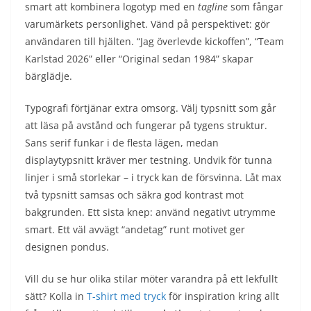
smart att kombinera logotyp med en
tagline
som fångar
varumärkets personlighet. Vänd på perspektivet: gör
användaren till hjälten. “Jag överlevde kickoffen”, “Team
Karlstad 2026” eller “Original sedan 1984” skapar
bärglädje.
Typografi förtjänar extra omsorg. Välj typsnitt som går
att läsa på avstånd och fungerar på tygens struktur.
Sans serif funkar i de flesta lägen, medan
displaytypsnitt kräver mer testning. Undvik för tunna
linjer i små storlekar – i tryck kan de försvinna. Låt max
två typsnitt samsas och säkra god kontrast mot
bakgrunden. Ett sista knep: använd negativt utrymme
smart. Ett väl avvägt “andetag” runt motivet ger
designen pondus.
Vill du se hur olika stilar möter varandra på ett lekfullt
sätt? Kolla in
T-shirt med tryck
för inspiration kring allt