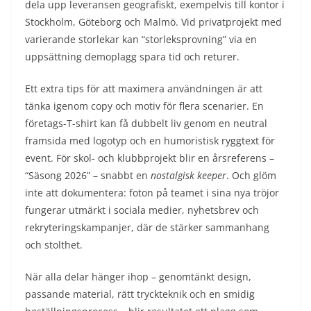
dela upp leveransen geografiskt, exempelvis till kontor i
Stockholm, Göteborg och Malmö. Vid privatprojekt med
varierande storlekar kan “storleksprovning” via en
uppsättning demoplagg spara tid och returer.
Ett extra tips för att maximera användningen är att
tänka igenom copy och motiv för flera scenarier. En
företags-T-shirt kan få dubbelt liv genom en neutral
framsida med logotyp och en humoristisk ryggtext för
event. För skol- och klubbprojekt blir en årsreferens –
“Säsong 2026” – snabbt en
nostalgisk keeper
. Och glöm
inte att dokumentera: foton på teamet i sina nya tröjor
fungerar utmärkt i sociala medier, nyhetsbrev och
rekryteringskampanjer, där de stärker sammanhang
och stolthet.
När alla delar hänger ihop – genomtänkt design,
passande material, rätt tryckteknik och en smidig