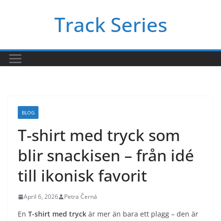
Skip
Track Series
to
content
BLOG
T-shirt med tryck som
blir snackisen – från idé
till ikonisk favorit
April 6, 2026
Petra Černá
En
T-shirt med tryck
är mer än bara ett plagg – den är