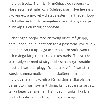
hjälp av tryckta T-shirts för möhippa och svensexa,
klassresor, festivaler och födelsedagar. I Sverige syns
trycken extra mycket vid stadsfester, marknader, lopp
och kulturveckor, där mängden människor gör varje
budskap till en rörlig annonsyta.
Planeringen börjar med en tydlig brief: målgrupp,
antal, deadline, budget och tänkt passform. Välj teknik
med hänsyn till upplaga och motiv. För små kvantiteter
och många färger är DTG/DTF kostnadseffektivt. För
stora volymer med få färger blir screentryck snabbt
mest prisvärt per plagg. Fundera också på variation:
kanske samma motiv i flera baskulörer eller med
individuell namntryckning för lagkänsla. Ska plaggen
bäras utomhus i svenskt klimat kan det vara smart att
tänka lager-på-lager: en T-shirt som funkar lika bra
under hoodie och jacka ger längre säsong.