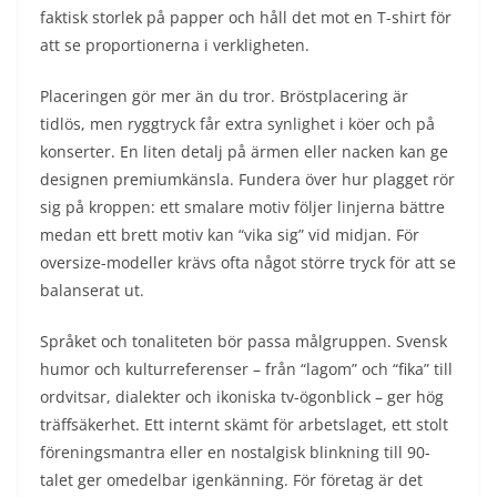
faktisk storlek på papper och håll det mot en T-shirt för
att se proportionerna i verkligheten.
Placeringen gör mer än du tror. Bröstplacering är
tidlös, men ryggtryck får extra synlighet i köer och på
konserter. En liten detalj på ärmen eller nacken kan ge
designen premiumkänsla. Fundera över hur plagget rör
sig på kroppen: ett smalare motiv följer linjerna bättre
medan ett brett motiv kan “vika sig” vid midjan. För
oversize-modeller krävs ofta något större tryck för att se
balanserat ut.
Språket och tonaliteten bör passa målgruppen. Svensk
humor och kulturreferenser – från “lagom” och “fika” till
ordvitsar, dialekter och ikoniska tv-ögonblick – ger hög
träffsäkerhet. Ett internt skämt för arbetslaget, ett stolt
föreningsmantra eller en nostalgisk blinkning till 90-
talet ger omedelbar igenkänning. För företag är det