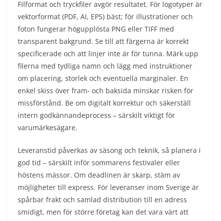
Filformat och tryckfiler avgör resultatet. För logotyper är
vektorformat (PDF, AI, EPS) bäst; för illustrationer och
foton fungerar högupplösta PNG eller TIFF med
transparent bakgrund. Se till att färgerna är korrekt
specificerade och att linjer inte är för tunna. Märk upp
filerna med tydliga namn och lägg med instruktioner
om placering, storlek och eventuella marginaler. En
enkel skiss över fram- och baksida minskar risken för
missförstånd. Be om digitalt korrektur och säkerställ
intern godkännandeprocess – särskilt viktigt för
varumärkesägare.
Leveranstid påverkas av säsong och teknik, så planera i
god tid – särskilt inför sommarens festivaler eller
höstens mässor. Om deadlinen är skarp, stäm av
möjligheter till express. För leveranser inom Sverige är
spårbar frakt och samlad distribution till en adress
smidigt, men för större företag kan det vara värt att