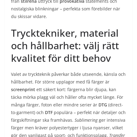
från
stilrena
uttryck till
provokativa
statements och
nostalgiska blinkningar – perfekta som förebilder när
du skissar vidare.
Trycktekniker, material
och hållbarhet: välj rätt
kvalitet för ditt behov
Valet av tryckteknik påverkar både utseende, känsla och
hållbarhet. För större upplagor med få färger är
screenprint
ett säkert kort: färgerna blir djupa, kan
täcka mörka plagg väl och håller ofta mycket länge. För
många färger, foton eller mindre serier är
DTG
(direct-
to-garment) och
DTF
populära – perfekt när detaljer och
färgskiftningar ska framhävas.
Sublimering
ger intensiva
färger men kräver polyestertyger i ljusa nyanser, vilket
gör den vanligast på sport- och funktionsplagg.
Transfer