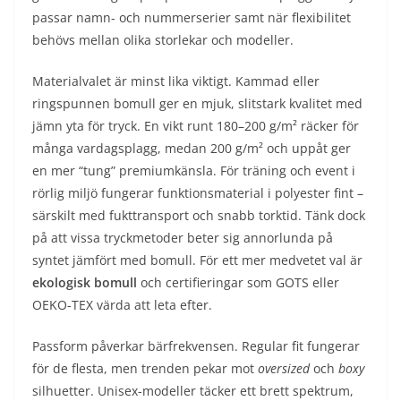
passar namn- och nummerserier samt när flexibilitet
behövs mellan olika storlekar och modeller.
Materialvalet är minst lika viktigt. Kammad eller
ringspunnen bomull ger en mjuk, slitstark kvalitet med
jämn yta för tryck. En vikt runt 180–200 g/m² räcker för
många vardagsplagg, medan 200 g/m² och uppåt ger
en mer “tung” premiumkänsla. För träning och event i
rörlig miljö fungerar funktionsmaterial i polyester fint –
särskilt med fukttransport och snabb torktid. Tänk dock
på att vissa tryckmetoder beter sig annorlunda på
syntet jämfört med bomull. För ett mer medvetet val är
ekologisk bomull
och certifieringar som GOTS eller
OEKO-TEX värda att leta efter.
Passform påverkar bärfrekvensen. Regular fit fungerar
för de flesta, men trenden pekar mot
oversized
och
boxy
silhuetter. Unisex-modeller täcker ett brett spektrum,