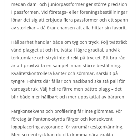
medan dam- och juniorpassformer ger större precision
i passformen. Vid företags- eller föreningsbeställningar
lönar det sig att erbjuda flera passformer och ett spann
av storlekar – då ökar chansen att alla hittar sin favorit.
Hållbarhet handlar både om tyg och tryck. Följ tvättråd:
vänd plagget ut och in, tvätta i lägre gradtal, undvik
torktumlare och stryk inte direkt på trycket. Ett bra råd
är att provtvätta en sampel innan större beställning.
Kvalitetskontrollera kanter och sömmar, särskilt på
tyngre T-shirts där fållar och nackband ska stå pall för
vardagsbruk. Välj hellre färre men bättre plagg – det
blir både mer
hållbart
och mer uppskattat av bäraren.
Färgkonsekvens och profilering får inte glömmas. För
företag är Pantone-styrda färger och konsekvent
logoplacering avgörande för varumärkesigenkänning.
Med screentryck kan du ofta komma nära exakta