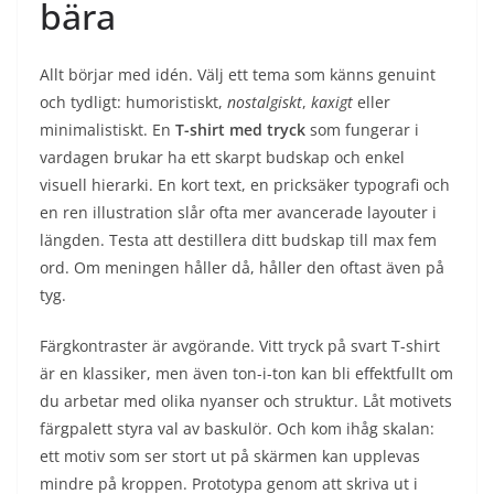
bära
Allt börjar med idén. Välj ett tema som känns genuint
och tydligt: humoristiskt,
nostalgiskt
,
kaxigt
eller
minimalistiskt. En
T-shirt med tryck
som fungerar i
vardagen brukar ha ett skarpt budskap och enkel
visuell hierarki. En kort text, en pricksäker typografi och
en ren illustration slår ofta mer avancerade layouter i
längden. Testa att destillera ditt budskap till max fem
ord. Om meningen håller då, håller den oftast även på
tyg.
Färgkontraster är avgörande. Vitt tryck på svart T-shirt
är en klassiker, men även ton-i-ton kan bli effektfullt om
du arbetar med olika nyanser och struktur. Låt motivets
färgpalett styra val av baskulör. Och kom ihåg skalan:
ett motiv som ser stort ut på skärmen kan upplevas
mindre på kroppen. Prototypa genom att skriva ut i