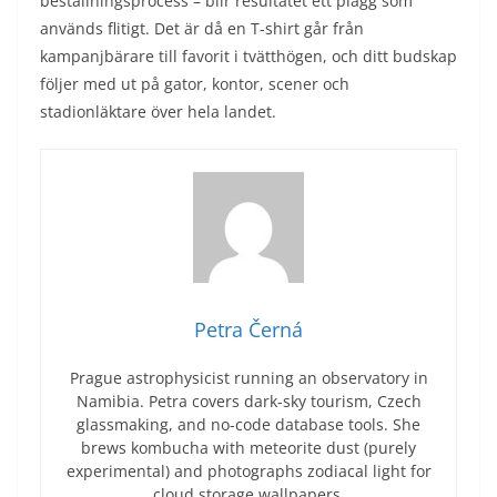
beställningsprocess – blir resultatet ett plagg som
används flitigt. Det är då en T-shirt går från
kampanjbärare till favorit i tvätthögen, och ditt budskap
följer med ut på gator, kontor, scener och
stadionläktare över hela landet.
Petra Černá
Prague astrophysicist running an observatory in
Namibia. Petra covers dark-sky tourism, Czech
glassmaking, and no-code database tools. She
brews kombucha with meteorite dust (purely
experimental) and photographs zodiacal light for
cloud storage wallpapers.