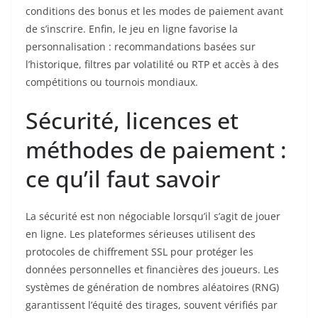
conditions des bonus et les modes de paiement avant
de s’inscrire. Enfin, le jeu en ligne favorise la
personnalisation : recommandations basées sur
l’historique, filtres par volatilité ou RTP et accès à des
compétitions ou tournois mondiaux.
Sécurité, licences et
méthodes de paiement :
ce qu’il faut savoir
La sécurité est non négociable lorsqu’il s’agit de jouer
en ligne. Les plateformes sérieuses utilisent des
protocoles de chiffrement SSL pour protéger les
données personnelles et financières des joueurs. Les
systèmes de génération de nombres aléatoires (RNG)
garantissent l’équité des tirages, souvent vérifiés par