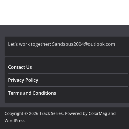
Let’s work together:
Sandsous2004@outlook.com
Contact Us
Privacy Policy
Terms and Conditions
Copyright © 2026
Track Series
. Powered by
ColorMag
and
WordPress
.