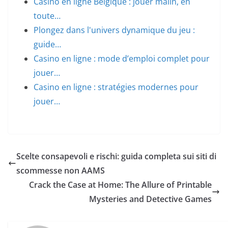
Casino en ligne Belgique : jouer malin, en
toute…
Plongez dans l'univers dynamique du jeu :
guide…
Casino en ligne : mode d’emploi complet pour
jouer…
Casino en ligne : stratégies modernes pour
jouer…
Scelte consapevoli e rischi: guida completa sui siti di
scommesse non AAMS
Crack the Case at Home: The Allure of Printable
Mysteries and Detective Games