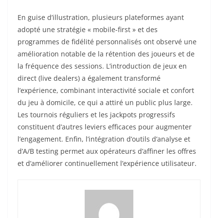
En guise d’illustration, plusieurs plateformes ayant
adopté une stratégie « mobile-first » et des
programmes de fidélité personnalisés ont observé une
amélioration notable de la rétention des joueurs et de
la fréquence des sessions. L’introduction de jeux en
direct (live dealers) a également transformé
l’expérience, combinant interactivité sociale et confort
du jeu à domicile, ce qui a attiré un public plus large.
Les tournois réguliers et les jackpots progressifs
constituent d’autres leviers efficaces pour augmenter
l’engagement. Enfin, l’intégration d’outils d’analyse et
d’A/B testing permet aux opérateurs d’affiner les offres
et d’améliorer continuellement l’expérience utilisateur.