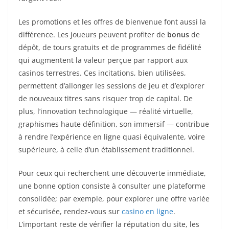
Les promotions et les offres de bienvenue font aussi la
différence. Les joueurs peuvent profiter de
bonus
de
dépôt, de tours gratuits et de programmes de fidélité
qui augmentent la valeur perçue par rapport aux
casinos terrestres. Ces incitations, bien utilisées,
permettent d’allonger les sessions de jeu et d’explorer
de nouveaux titres sans risquer trop de capital. De
plus, l’innovation technologique — réalité virtuelle,
graphismes haute définition, son immersif — contribue
à rendre l’expérience en ligne quasi équivalente, voire
supérieure, à celle d’un établissement traditionnel.
Pour ceux qui recherchent une découverte immédiate,
une bonne option consiste à consulter une plateforme
consolidée; par exemple, pour explorer une offre variée
et sécurisée, rendez-vous sur
casino en ligne
.
L’important reste de vérifier la réputation du site, les