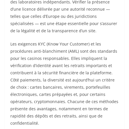
des laboratoires indépendants. Vérifier la présence
d’une licence délivrée par une autorité reconnue —
telles que celles d’Europe ou des juridictions
spécialisées — est une étape essentielle pour s’assurer
de la légalité et de la transparence d’un site.
Les exigences KYC (Know Your Customer) et les
procédures anti-blanchiment (AML) sont des standards
pour les casinos responsables. Elles impliquent la
vérification d’identité avant les retraits importants et
contribuent à la sécurité financière de la plateforme.
Côté paiements, la diversité est aujourd’hui un critère
de choix : cartes bancaires, virements, portefeuilles
électroniques, cartes prépayées et, pour certains
opérateurs, cryptomonnaies. Chacune de ces méthodes
présente des avantages, notamment en termes de
rapidité des dépôts et des retraits, ainsi que de
confidentialité.