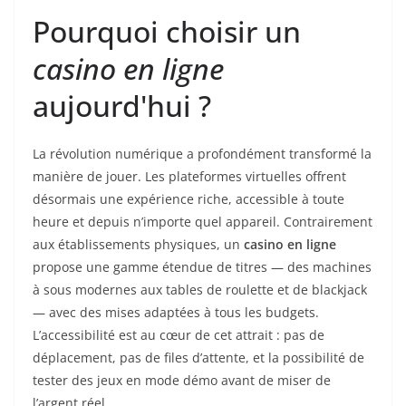
Pourquoi choisir un
casino en ligne
aujourd'hui ?
La révolution numérique a profondément transformé la
manière de jouer. Les plateformes virtuelles offrent
désormais une expérience riche, accessible à toute
heure et depuis n’importe quel appareil. Contrairement
aux établissements physiques, un
casino en ligne
propose une gamme étendue de titres — des machines
à sous modernes aux tables de roulette et de blackjack
— avec des mises adaptées à tous les budgets.
L’accessibilité est au cœur de cet attrait : pas de
déplacement, pas de files d’attente, et la possibilité de
tester des jeux en mode démo avant de miser de
l’argent réel.