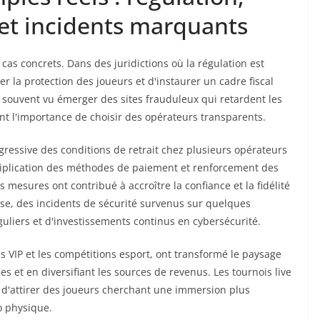
et incidents marquants
 cas concrets. Dans des juridictions où la régulation est
er la protection des joueurs et d'instaurer un cadre fiscal
t souvent vu émerger des sites frauduleux qui retardent les
nt l'importance de choisir des opérateurs transparents.
ressive des conditions de retrait chez plusieurs opérateurs
ltiplication des méthodes de paiement et renforcement des
s mesures ont contribué à accroître la confiance et la fidélité
verse, des incidents de sécurité survenus sur quelques
guliers et d'investissements continus en cybersécurité.
VIP et les compétitions esport, ont transformé le paysage
t en diversifiant les sources de revenus. Les tournois live
s d'attirer des joueurs cherchant une immersion plus
o physique.