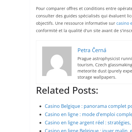
Pour comparer offres et conditions entre opérate
consulter des guides spécialisés qui évaluent li
objectifs. Une ressource informative sur
casino 
conformité et la qualité d'un site avant de s'inscr
Petra Černá
Prague astrophysicist runni
tourism, Czech glassmakin
meteorite dust (purely expe
storage wallpapers.
Related Posts:
Casino Belgique : panorama complet p
Casino en ligne : mode d’emploi compl
Casino en ligne argent réel : stratégies
Casino en ligne Belgique : jouer malin,