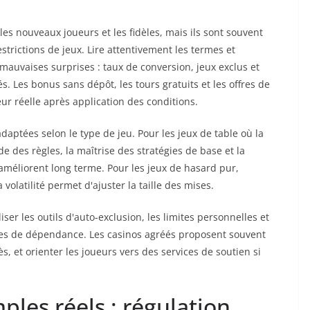
les nouveaux joueurs et les fidèles, mais ils sont souvent
strictions de jeux. Lire attentivement les termes et
mauvaises surprises : taux de conversion, jeux exclus et
. Les bonus sans dépôt, les tours gratuits et les offres de
ur réelle après application des conditions.
adaptées selon le type de jeu. Pour les jeux de table où la
de des règles, la maîtrise des stratégies de base et la
améliorent long terme. Pour les jeux de hasard pur,
 volatilité permet d'ajuster la taille des mises.
liser les outils d'auto-exclusion, les limites personnelles et
gnes de dépendance. Les casinos agréés proposent souvent
s, et orienter les joueurs vers des services de soutien si
ples réels : régulation,