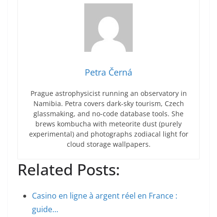
Petra Černá
Prague astrophysicist running an observatory in
Namibia. Petra covers dark-sky tourism, Czech
glassmaking, and no-code database tools. She
brews kombucha with meteorite dust (purely
experimental) and photographs zodiacal light for
cloud storage wallpapers.
Related Posts:
Casino en ligne à argent réel en France :
guide…