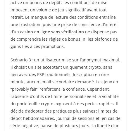
active un bonus de dépôt : les conditions de mise
imposent un volume de jeu significatif avant tout
retrait. Le manque de lecture des conditions entraîne
une frustration, puis une prise de conscience : l’intérêt
d’un
casino en ligne sans vérification
ne dispense pas
de comprendre les règles de bonus, ni les plafonds de
gains liés à ces promotions.
Scénario 3 : un utilisateur mise sur l’anonymat maximal.
Il choisit un site acceptant uniquement crypto, sans
lien avec des PSP traditionnels. Inscription en une
minute, aucun email secondaire demandé. Les jeux en
“provably fair” renforcent la confiance. Cependant,
l’absence d’outils de limite personnalisée et la volatilité
du portefeuille crypto exposent à des pertes rapides. Il
décide d’adopter des pratiques plus saines : limites de
dépôt hebdomadaires, journal de sessions et, en cas de
série négative, pause de plusieurs jours. La liberté d’un