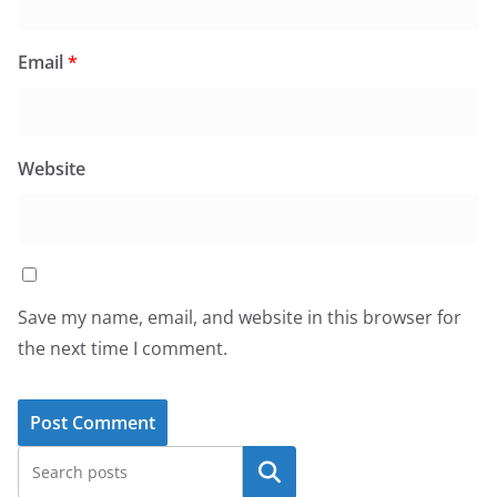
Email
*
Website
Save my name, email, and website in this browser for
the next time I comment.
Search