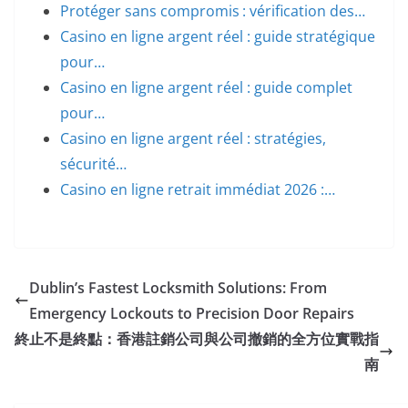
Protéger sans compromis : vérification des…
Casino en ligne argent réel : guide stratégique
pour…
Casino en ligne argent réel : guide complet
pour…
Casino en ligne argent réel : stratégies,
sécurité…
Casino en ligne retrait immédiat 2026 :…
Dublin’s Fastest Locksmith Solutions: From
Emergency Lockouts to Precision Door Repairs
終止不是終點：香港註銷公司與公司撤銷的全方位實戰指
南