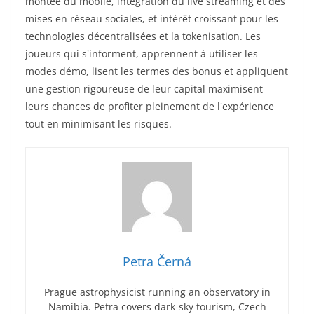
montée du mobile, intégration du live streaming et des
mises en réseau sociales, et intérêt croissant pour les
technologies décentralisées et la tokenisation. Les
joueurs qui s'informent, apprennent à utiliser les
modes démo, lisent les termes des bonus et appliquent
une gestion rigoureuse de leur capital maximisent
leurs chances de profiter pleinement de l'expérience
tout en minimisant les risques.
Petra Černá
Prague astrophysicist running an observatory in
Namibia. Petra covers dark-sky tourism, Czech