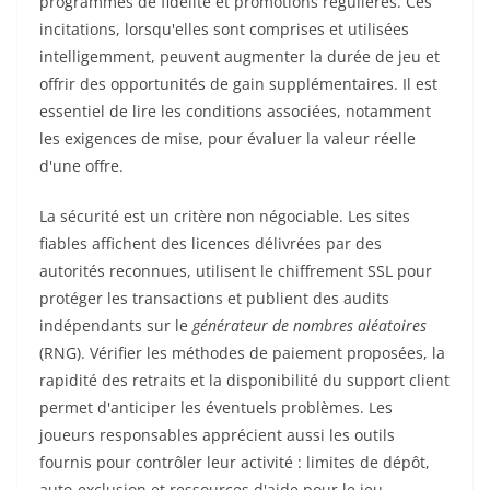
programmes de fidélité et promotions régulières. Ces
incitations, lorsqu'elles sont comprises et utilisées
intelligemment, peuvent augmenter la durée de jeu et
offrir des opportunités de gain supplémentaires. Il est
essentiel de lire les conditions associées, notamment
les exigences de mise, pour évaluer la valeur réelle
d'une offre.
La sécurité est un critère non négociable. Les sites
fiables affichent des licences délivrées par des
autorités reconnues, utilisent le chiffrement SSL pour
protéger les transactions et publient des audits
indépendants sur le
générateur de nombres aléatoires
(RNG). Vérifier les méthodes de paiement proposées, la
rapidité des retraits et la disponibilité du support client
permet d'anticiper les éventuels problèmes. Les
joueurs responsables apprécient aussi les outils
fournis pour contrôler leur activité : limites de dépôt,
auto-exclusion et ressources d'aide pour le jeu