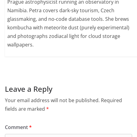
Prague astrophysicist running an observatory in
Namibia. Petra covers dark-sky tourism, Czech
glassmaking, and no-code database tools. She brews
kombucha with meteorite dust (purely experimental)
and photographs zodiacal light for cloud storage
wallpapers.
Leave a Reply
Your email address will not be published.
Required
fields are marked
*
Comment
*