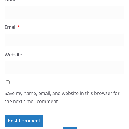
Email
*
Website
Save my name, email, and website in this browser for
the next time I comment.