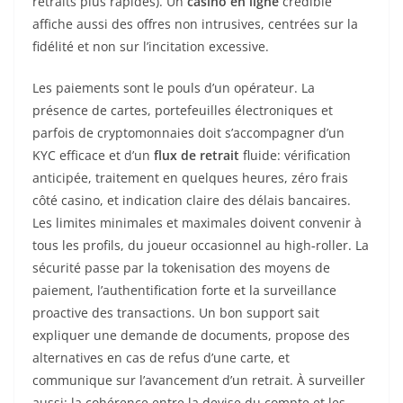
retraits plus rapides). Un
casino en ligne
crédible
affiche aussi des offres non intrusives, centrées sur la
fidélité et non sur l’incitation excessive.
Les paiements sont le pouls d’un opérateur. La
présence de cartes, portefeuilles électroniques et
parfois de cryptomonnaies doit s’accompagner d’un
KYC efficace et d’un
flux de retrait
fluide: vérification
anticipée, traitement en quelques heures, zéro frais
côté casino, et indication claire des délais bancaires.
Les limites minimales et maximales doivent convenir à
tous les profils, du joueur occasionnel au high‑roller. La
sécurité passe par la tokenisation des moyens de
paiement, l’authentification forte et la surveillance
proactive des transactions. Un bon support sait
expliquer une demande de documents, propose des
alternatives en cas de refus d’une carte, et
communique sur l’avancement d’un retrait. À surveiller
aussi: la cohérence entre la devise du compte et les