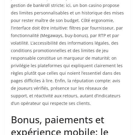
gestion de bankroll stricte; ici, un bon casino propose
des limites personnalisables et un historique des mises
pour rester maître de son budget. Côté ergonomie,
l’interface doit être intuitive: filtres par fournisseur, par
fonctionnalité (Megaways, buy‑bonus), par RTP et par
volatilité. L’accessibilité des informations légales, des
conditions promotionnelles et des limites de jeu
responsable constitue un marqueur de maturité; on
privilégie les plateformes qui expliquent clairement les
règles plutôt que celles qui noient l’essentiel dans des
pages difficiles à lire. Enfin, la réputation compte: avis
de joueurs vérifiés, présence sur les réseaux de
support, et réactivité aux retours, autant d’indicateurs
d’un opérateur qui respecte ses clients.
Bonus, paiements et
expérience mobile: le