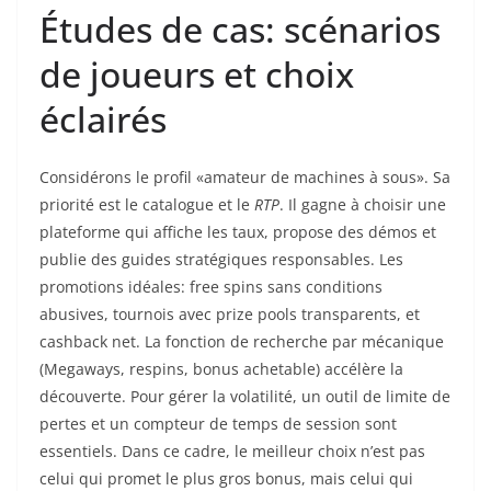
Études de cas: scénarios
de joueurs et choix
éclairés
Considérons le profil «amateur de machines à sous». Sa
priorité est le catalogue et le
RTP
. Il gagne à choisir une
plateforme qui affiche les taux, propose des démos et
publie des guides stratégiques responsables. Les
promotions idéales: free spins sans conditions
abusives, tournois avec prize pools transparents, et
cashback net. La fonction de recherche par mécanique
(Megaways, respins, bonus achetable) accélère la
découverte. Pour gérer la volatilité, un outil de limite de
pertes et un compteur de temps de session sont
essentiels. Dans ce cadre, le meilleur choix n’est pas
celui qui promet le plus gros bonus, mais celui qui