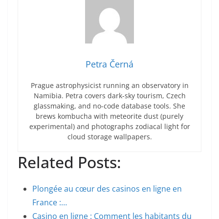
Petra Černá
Prague astrophysicist running an observatory in
Namibia. Petra covers dark-sky tourism, Czech
glassmaking, and no-code database tools. She
brews kombucha with meteorite dust (purely
experimental) and photographs zodiacal light for
cloud storage wallpapers.
Related Posts:
Plongée au cœur des casinos en ligne en
France :…
Casino en ligne : Comment les habitants du