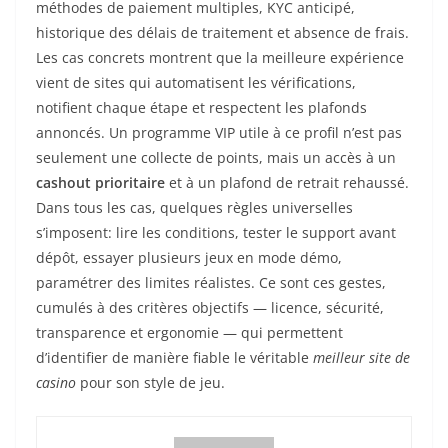
méthodes de paiement multiples, KYC anticipé,
historique des délais de traitement et absence de frais.
Les cas concrets montrent que la meilleure expérience
vient de sites qui automatisent les vérifications,
notifient chaque étape et respectent les plafonds
annoncés. Un programme VIP utile à ce profil n’est pas
seulement une collecte de points, mais un accès à un
cashout prioritaire
et à un plafond de retrait rehaussé.
Dans tous les cas, quelques règles universelles
s’imposent: lire les conditions, tester le support avant
dépôt, essayer plusieurs jeux en mode démo,
paramétrer des limites réalistes. Ce sont ces gestes,
cumulés à des critères objectifs — licence, sécurité,
transparence et ergonomie — qui permettent
d’identifier de manière fiable le véritable
meilleur site de
casino
pour son style de jeu.