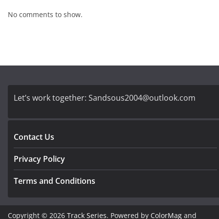
No comments to show.
Let’s work together:
Sandsous2004@outlook.com
Contact Us
Privacy Policy
Terms and Conditions
Copyright © 2026
Track Series
. Powered by
ColorMag
and