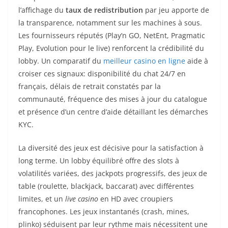
l’affichage du
taux de redistribution
par jeu apporte de
la transparence, notamment sur les machines à sous.
Les fournisseurs réputés (Play’n GO, NetEnt, Pragmatic
Play, Evolution pour le live) renforcent la crédibilité du
lobby. Un comparatif du
meilleur casino en ligne
aide à
croiser ces signaux: disponibilité du chat 24/7 en
français, délais de retrait constatés par la
communauté, fréquence des mises à jour du catalogue
et présence d’un centre d’aide détaillant les démarches
KYC.
La diversité des jeux est décisive pour la satisfaction à
long terme. Un lobby équilibré offre des slots à
volatilités variées, des jackpots progressifs, des jeux de
table (roulette, blackjack, baccarat) avec différentes
limites, et un
live casino
en HD avec croupiers
francophones. Les jeux instantanés (crash, mines,
plinko) séduisent par leur rythme mais nécessitent une