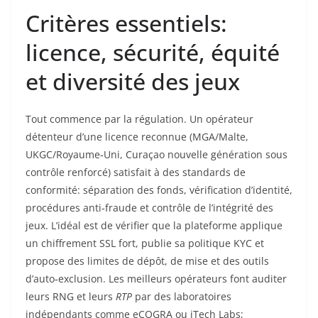
Critères essentiels:
licence, sécurité, équité
et diversité des jeux
Tout commence par la régulation. Un opérateur
détenteur d’une licence reconnue (MGA/Malte,
UKGC/Royaume‑Uni, Curaçao nouvelle génération sous
contrôle renforcé) satisfait à des standards de
conformité: séparation des fonds, vérification d’identité,
procédures anti‑fraude et contrôle de l’intégrité des
jeux. L’idéal est de vérifier que la plateforme applique
un chiffrement SSL fort, publie sa politique KYC et
propose des limites de dépôt, de mise et des outils
d’auto‑exclusion. Les meilleurs opérateurs font auditer
leurs RNG et leurs
RTP
par des laboratoires
indépendants comme eCOGRA ou iTech Labs;