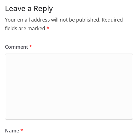
Leave a Reply
Your email address will not be published.
Required
fields are marked
*
Comment
*
Name
*