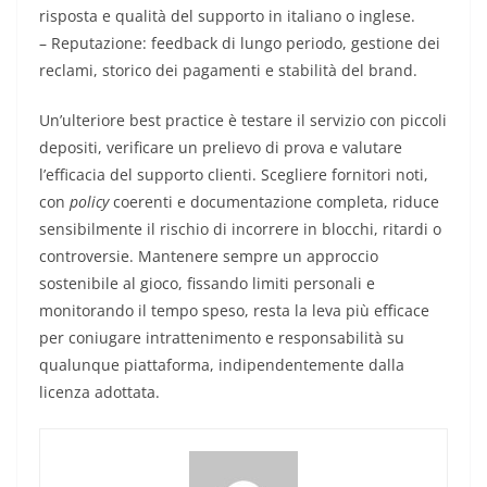
risposta e qualità del supporto in italiano o inglese.
– Reputazione: feedback di lungo periodo, gestione dei
reclami, storico dei pagamenti e stabilità del brand.
Un’ulteriore best practice è testare il servizio con piccoli
depositi, verificare un prelievo di prova e valutare
l’efficacia del supporto clienti. Scegliere fornitori noti,
con
policy
coerenti e documentazione completa, riduce
sensibilmente il rischio di incorrere in blocchi, ritardi o
controversie. Mantenere sempre un approccio
sostenibile al gioco, fissando limiti personali e
monitorando il tempo speso, resta la leva più efficace
per coniugare intrattenimento e responsabilità su
qualunque piattaforma, indipendentemente dalla
licenza adottata.