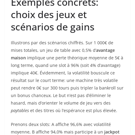
Exemples concrets:
choix des jeux et
scénarios de gains
Illustrons par des scénarios chiffrés. Sur 1 000€ de
mises totales, un jeu de table avec 0,5% d’
avantage
maison
implique une perte théorique moyenne de 5€ à
long terme, quand une slot à 96% (soit 4% d’avantage)
implique 40€. Évidemment, la volatilité bouscule ce
résultat sur le court terme: une machine très volatile
peut rendre 0€ sur 300 tours puis tripler la bankroll sur
un bonus chanceux. Le but n’est pas d’éliminer le
hasard, mais d’orienter le volume de jeu vers des
paytables
et des titres où l’espérance est plus élevée.
Prenons deux slots: A affiche 96,6% avec volatilité
moyenne, B affiche 94,0% mais participe à un
jackpot