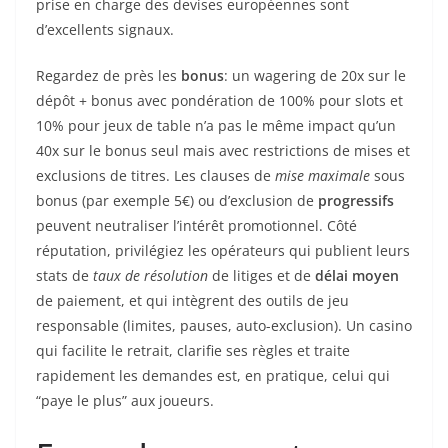
prise en charge des devises européennes sont
d’excellents signaux.
Regardez de près les
bonus
: un wagering de 20x sur le
dépôt + bonus avec pondération de 100% pour slots et
10% pour jeux de table n’a pas le même impact qu’un
40x sur le bonus seul mais avec restrictions de mises et
exclusions de titres. Les clauses de
mise maximale
sous
bonus (par exemple 5€) ou d’exclusion de
progressifs
peuvent neutraliser l’intérêt promotionnel. Côté
réputation, privilégiez les opérateurs qui publient leurs
stats de
taux de résolution
de litiges et de
délai moyen
de paiement, et qui intègrent des outils de jeu
responsable (limites, pauses, auto-exclusion). Un casino
qui facilite le retrait, clarifie ses règles et traite
rapidement les demandes est, en pratique, celui qui
“paye le plus” aux joueurs.