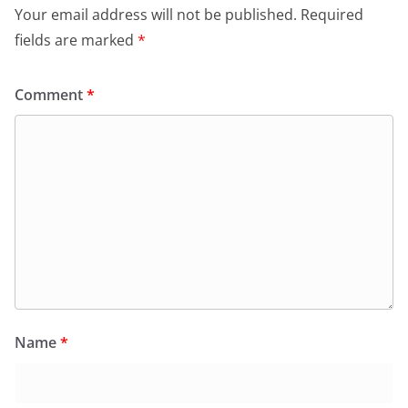
Your email address will not be published.
Required
fields are marked
*
Comment
*
Name
*