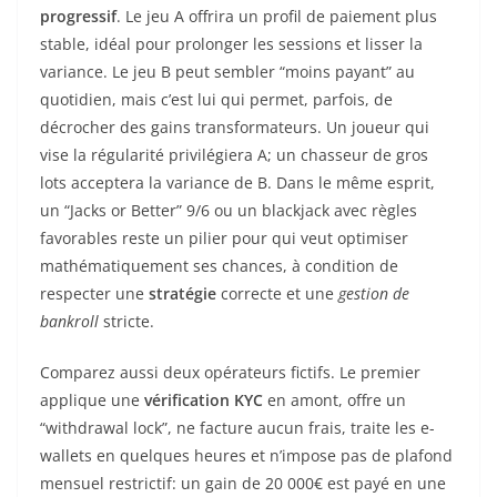
progressif
. Le jeu A offrira un profil de paiement plus
stable, idéal pour prolonger les sessions et lisser la
variance. Le jeu B peut sembler “moins payant” au
quotidien, mais c’est lui qui permet, parfois, de
décrocher des gains transformateurs. Un joueur qui
vise la régularité privilégiera A; un chasseur de gros
lots acceptera la variance de B. Dans le même esprit,
un “Jacks or Better” 9/6 ou un blackjack avec règles
favorables reste un pilier pour qui veut optimiser
mathématiquement ses chances, à condition de
respecter une
stratégie
correcte et une
gestion de
bankroll
stricte.
Comparez aussi deux opérateurs fictifs. Le premier
applique une
vérification KYC
en amont, offre un
“withdrawal lock”, ne facture aucun frais, traite les e-
wallets en quelques heures et n’impose pas de plafond
mensuel restrictif: un gain de 20 000€ est payé en une