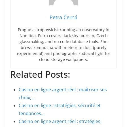
Petra Černá
Prague astrophysicist running an observatory in
Namibia. Petra covers dark-sky tourism, Czech
glassmaking, and no-code database tools. She
brews kombucha with meteorite dust (purely
experimental) and photographs zodiacal light for
cloud storage wallpapers.
Related Posts:
Casino en ligne argent réel : maîtriser ses
choix,…
Casino en ligne : stratégies, sécurité et
tendances…
Casino en ligne argent réel : stratégies,