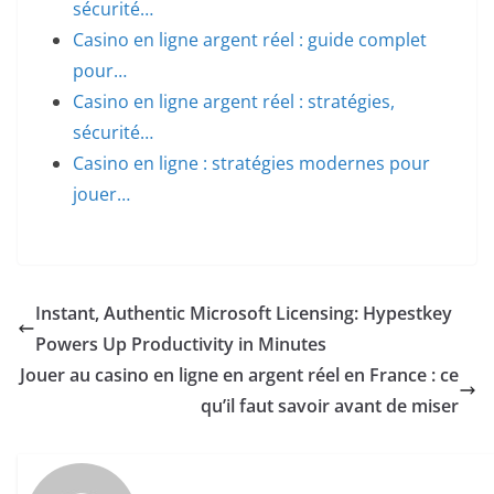
sécurité…
Casino en ligne argent réel : guide complet
pour…
Casino en ligne argent réel : stratégies,
sécurité…
Casino en ligne : stratégies modernes pour
jouer…
Instant, Authentic Microsoft Licensing: Hypestkey
Powers Up Productivity in Minutes
Jouer au casino en ligne en argent réel en France : ce
qu’il faut savoir avant de miser