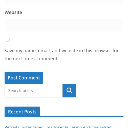
Website
Save my name, email, and website in this browser for
the next time I comment.
Search
Recent Posts
Retraits instantanés : maîtriser le casino en ligne retrait