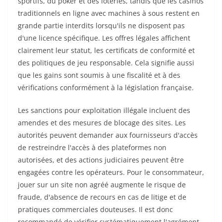
sportifs, du poker et des loteries, tandis que les casinos
traditionnels en ligne avec machines à sous restent en
grande partie interdits lorsqu'ils ne disposent pas
d'une licence spécifique. Les offres légales affichent
clairement leur statut, les certificats de conformité et
des politiques de jeu responsable. Cela signifie aussi
que les gains sont soumis à une fiscalité et à des
vérifications conformément à la législation française.
Les sanctions pour exploitation illégale incluent des
amendes et des mesures de blocage des sites. Les
autorités peuvent demander aux fournisseurs d'accès
de restreindre l'accès à des plateformes non
autorisées, et des actions judiciaires peuvent être
engagées contre les opérateurs. Pour le consommateur,
jouer sur un site non agréé augmente le risque de
fraude, d'absence de recours en cas de litige et de
pratiques commerciales douteuses. Il est donc
recommandé de vérifier systématiquement l'agrément