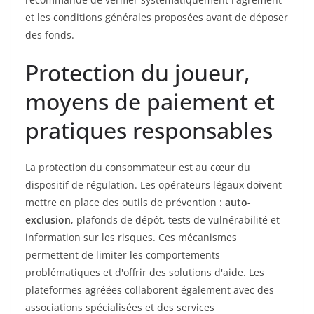
et les conditions générales proposées avant de déposer
des fonds.
Protection du joueur,
moyens de paiement et
pratiques responsables
La protection du consommateur est au cœur du
dispositif de régulation. Les opérateurs légaux doivent
mettre en place des outils de prévention :
auto-
exclusion
, plafonds de dépôt, tests de vulnérabilité et
information sur les risques. Ces mécanismes
permettent de limiter les comportements
problématiques et d'offrir des solutions d'aide. Les
plateformes agréées collaborent également avec des
associations spécialisées et des services