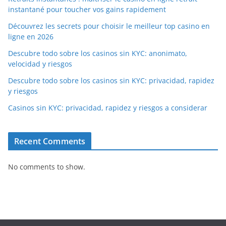
instantané pour toucher vos gains rapidement
Découvrez les secrets pour choisir le meilleur top casino en
ligne en 2026
Descubre todo sobre los casinos sin KYC: anonimato,
velocidad y riesgos
Descubre todo sobre los casinos sin KYC: privacidad, rapidez
y riesgos
Casinos sin KYC: privacidad, rapidez y riesgos a considerar
Recent Comments
No comments to show.