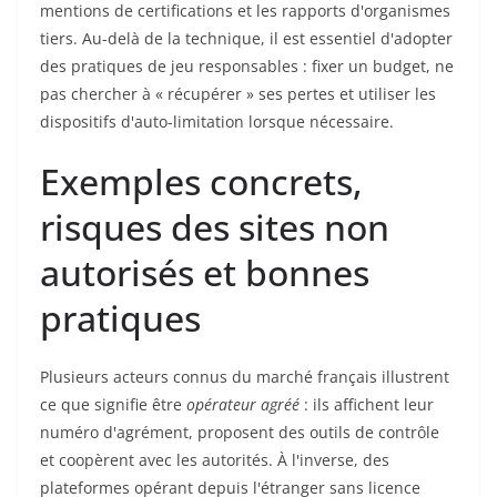
mentions de certifications et les rapports d'organismes
tiers. Au-delà de la technique, il est essentiel d'adopter
des pratiques de jeu responsables : fixer un budget, ne
pas chercher à « récupérer » ses pertes et utiliser les
dispositifs d'auto-limitation lorsque nécessaire.
Exemples concrets,
risques des sites non
autorisés et bonnes
pratiques
Plusieurs acteurs connus du marché français illustrent
ce que signifie être
opérateur agréé
: ils affichent leur
numéro d'agrément, proposent des outils de contrôle
et coopèrent avec les autorités. À l'inverse, des
plateformes opérant depuis l'étranger sans licence