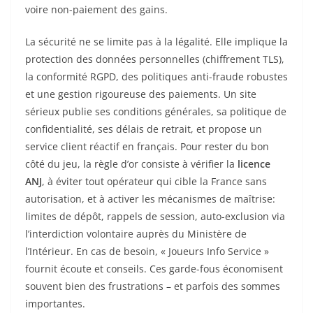
voire non-paiement des gains.
La sécurité ne se limite pas à la légalité. Elle implique la
protection des données personnelles (chiffrement TLS),
la conformité RGPD, des politiques anti-fraude robustes
et une gestion rigoureuse des paiements. Un site
sérieux publie ses conditions générales, sa politique de
confidentialité, ses délais de retrait, et propose un
service client réactif en français. Pour rester du bon
côté du jeu, la règle d’or consiste à vérifier la
licence
ANJ
, à éviter tout opérateur qui cible la France sans
autorisation, et à activer les mécanismes de maîtrise:
limites de dépôt, rappels de session, auto-exclusion via
l’interdiction volontaire auprès du Ministère de
l’Intérieur. En cas de besoin, « Joueurs Info Service »
fournit écoute et conseils. Ces garde-fous économisent
souvent bien des frustrations – et parfois des sommes
importantes.