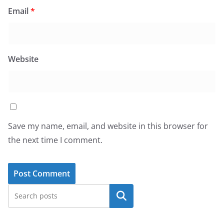
Email
*
Website
Save my name, email, and website in this browser for
the next time I comment.
Search