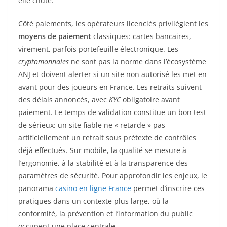
elle chute.
Côté paiements, les opérateurs licenciés privilégient les
moyens de paiement
classiques: cartes bancaires,
virement, parfois portefeuille électronique. Les
cryptomonnaies
ne sont pas la norme dans l’écosystème
ANJ et doivent alerter si un site non autorisé les met en
avant pour des joueurs en France. Les retraits suivent
des délais annoncés, avec
KYC
obligatoire avant
paiement. Le temps de validation constitue un bon test
de sérieux: un site fiable ne « retarde » pas
artificiellement un retrait sous prétexte de contrôles
déjà effectués. Sur mobile, la qualité se mesure à
l’ergonomie, à la stabilité et à la transparence des
paramètres de sécurité. Pour approfondir les enjeux, le
panorama
casino en ligne France
permet d’inscrire ces
pratiques dans un contexte plus large, où la
conformité, la prévention et l’information du public
occupent une place centrale.