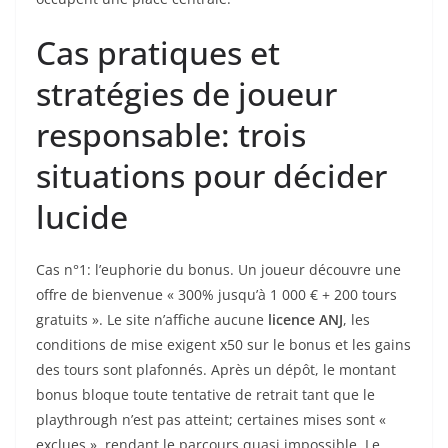
Cas pratiques et
stratégies de joueur
responsable: trois
situations pour décider
lucide
Cas n°1: l’euphorie du bonus. Un joueur découvre une
offre de bienvenue « 300% jusqu’à 1 000 € + 200 tours
gratuits ». Le site n’affiche aucune
licence ANJ
, les
conditions de mise exigent x50 sur le bonus et les gains
des tours sont plafonnés. Après un dépôt, le montant
bonus bloque toute tentative de retrait tant que le
playthrough n’est pas atteint; certaines mises sont «
exclues », rendant le parcours quasi impossible. Le