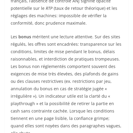
français, l’absence de contrôle ANJ signifie opacité
potentielle sur le
RTP
(taux de retour théorique) et les
réglages des machines: impossible de vérifier la
conformité, donc prudence maximale.
Les
bonus
méritent une lecture attentive. Sur des sites
régulés, les offres sont encadrées: transparence sur les
conditions, limites de mise pendant le bonus, délais
raisonnables, et interdiction de pratiques trompeuses.
Les bonus non réglementés comportent souvent des
exigences de mise très élevées, des plafonds de gains
ou des clauses restrictives (ex. restrictions par jeu,
annulation du bonus en cas de stratégie jugée «
irrégulière »). Un indicateur utile est la clarté du «
playthrough » et la possibilité de retirer la partie en
cash sans contrainte cachée. Lorsque les conditions
tiennent en une page lisible, la confiance grimpe;
quand elles sont noyées dans des paragraphes vagues,