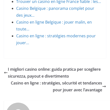
Trouver un casino en ligne France fiable : les…
Casino Belgique : panorama complet pour
des jeux…
Casino en ligne Belgique : jouer malin, en
toute…
Casino en ligne : stratégies modernes pour
jouer…
I migliori casino online: guida pratica per scegliere
sicurezza, payout e divertimento
Casino en ligne : stratégies, sécurité et tendances
pour jouer avec l’avantage