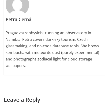
Petra Černá
Prague astrophysicist running an observatory in
Namibia. Petra covers dark-sky tourism, Czech
glassmaking, and no-code database tools. She brews
kombucha with meteorite dust (purely experimental)
and photographs zodiacal light for cloud storage
wallpapers.
Leave a Reply