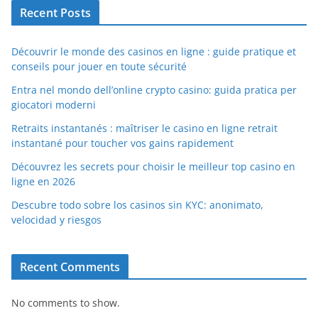
Recent Posts
Découvrir le monde des casinos en ligne : guide pratique et
conseils pour jouer en toute sécurité
Entra nel mondo dell’online crypto casino: guida pratica per
giocatori moderni
Retraits instantanés : maîtriser le casino en ligne retrait
instantané pour toucher vos gains rapidement
Découvrez les secrets pour choisir le meilleur top casino en
ligne en 2026
Descubre todo sobre los casinos sin KYC: anonimato,
velocidad y riesgos
Recent Comments
No comments to show.