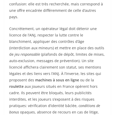
confusion: elle est très recherchée, mais correspond à
une offre encadrée différemment de celle d’autres
pays.
Concrètement, un opérateur légal doit détenir une
licence de l’ANJ, respecter la lutte contre le
blanchiment, appliquer des contrôles d’âge
(interdiction aux mineurs) et mettre en place des outils
de
jeu responsable
(plafonds de dépôt, limites de mises,
auto-exclusion, messages de prévention). Un site
licencié affichera clairement son statut, ses mentions
légales et des liens vers l’ANJ. À l’inverse, les sites qui
proposent des
machines à sous en ligne
ou de la
roulette
aux joueurs situés en France opèrent hors
cadre. Ils peuvent être bloqués, leurs publicités
interdites, et les joueurs s’exposent à des risques
pratiques: vérification d’identité bâclée,
conditions de
bonus
opaques, absence de recours en cas de litige,