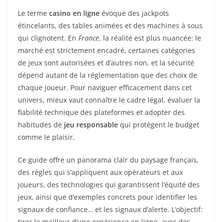
Le terme
casino en ligne
évoque des jackpots
étincelants, des tables animées et des machines à sous
qui clignotent. En
France
, la réalité est plus nuancée: le
marché est strictement encadré, certaines catégories
de jeux sont autorisées et d’autres non, et la sécurité
dépend autant de la réglementation que des choix de
chaque joueur. Pour naviguer efficacement dans cet
univers, mieux vaut connaître le cadre légal, évaluer la
fiabilité technique des plateformes et adopter des
habitudes de
jeu responsable
qui protègent le budget
comme le plaisir.
Ce guide offre un panorama clair du paysage français,
des règles qui s’appliquent aux opérateurs et aux
joueurs, des technologies qui garantissent l’équité des
jeux, ainsi que d’exemples concrets pour identifier les
signaux de confiance… et les signaux d’alerte. L’objectif:
tirer le meilleur d’une expérience en ligne, avec des