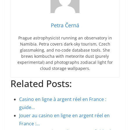
Petra Černá
Prague astrophysicist running an observatory in
Namibia. Petra covers dark-sky tourism, Czech
glassmaking, and no-code database tools. She
brews kombucha with meteorite dust (purely
experimental) and photographs zodiacal light for
cloud storage wallpapers.
Related Posts:
Casino en ligne à argent réel en France :
guide…
Jouer au casino en ligne en argent réel en
France :…