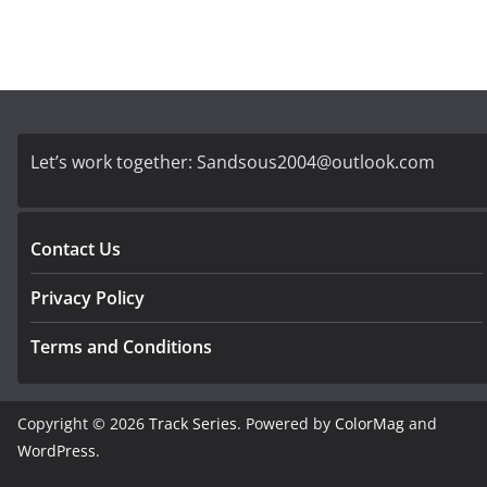
Let’s work together:
Sandsous2004@outlook.com
Contact Us
Privacy Policy
Terms and Conditions
Copyright © 2026
Track Series
. Powered by
ColorMag
and
WordPress
.