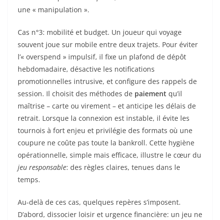
une « manipulation ».
Cas n°3: mobilité et budget. Un joueur qui voyage
souvent joue sur mobile entre deux trajets. Pour éviter
l’« overspend » impulsif, il fixe un plafond de dépôt
hebdomadaire, désactive les notifications
promotionnelles intrusive, et configure des rappels de
session. Il choisit des méthodes de
paiement
qu’il
maîtrise – carte ou virement – et anticipe les délais de
retrait. Lorsque la connexion est instable, il évite les
tournois à fort enjeu et privilégie des formats où une
coupure ne coûte pas toute la bankroll. Cette hygiène
opérationnelle, simple mais efficace, illustre le cœur du
jeu responsable
: des règles claires, tenues dans le
temps.
Au-delà de ces cas, quelques repères s’imposent.
D’abord, dissocier loisir et urgence financière: un jeu ne