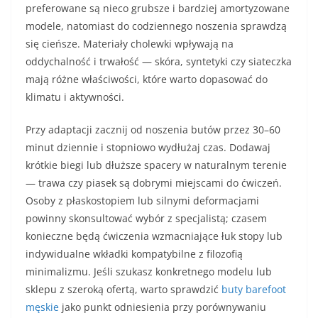
preferowane są nieco grubsze i bardziej amortyzowane
modele, natomiast do codziennego noszenia sprawdzą
się cieńsze. Materiały cholewki wpływają na
oddychalność i trwałość — skóra, syntetyki czy siateczka
mają różne właściwości, które warto dopasować do
klimatu i aktywności.
Przy adaptacji zacznij od noszenia butów przez 30–60
minut dziennie i stopniowo wydłużaj czas. Dodawaj
krótkie biegi lub dłuższe spacery w naturalnym terenie
— trawa czy piasek są dobrymi miejscami do ćwiczeń.
Osoby z płaskostopiem lub silnymi deformacjami
powinny skonsultować wybór z specjalistą; czasem
konieczne będą ćwiczenia wzmacniające łuk stopy lub
indywidualne wkładki kompatybilne z filozofią
minimalizmu. Jeśli szukasz konkretnego modelu lub
sklepu z szeroką ofertą, warto sprawdzić
buty barefoot
męskie
jako punkt odniesienia przy porównywaniu