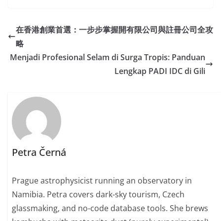
在香港創業首選：一步步掌握開有限公司與註冊公司全攻
略
Menjadi Profesional Selam di Surga Tropis: Panduan
Lengkap PADI IDC di Gili
Petra Černá
Prague astrophysicist running an observatory in
Namibia. Petra covers dark-sky tourism, Czech
glassmaking, and no-code database tools. She brews