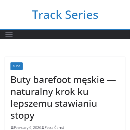
Skip
Track Series
to
content
BLOG
Buty barefoot męskie —
naturalny krok ku
lepszemu stawianiu
stopy
February 6, 2026
Petra Černá