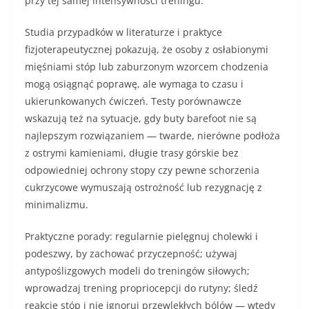
przy tej samej intensywności treningu.
Studia przypadków w literaturze i praktyce
fizjoterapeutycznej pokazują, że osoby z osłabionymi
mięśniami stóp lub zaburzonym wzorcem chodzenia
mogą osiągnąć poprawę, ale wymaga to czasu i
ukierunkowanych ćwiczeń. Testy porównawcze
wskazują też na sytuacje, gdy buty barefoot nie są
najlepszym rozwiązaniem — twarde, nierówne podłoża
z ostrymi kamieniami, długie trasy górskie bez
odpowiedniej ochrony stopy czy pewne schorzenia
cukrzycowe wymuszają ostrożność lub rezygnację z
minimalizmu.
Praktyczne porady: regularnie pielęgnuj cholewki i
podeszwy, by zachować przyczepność; używaj
antypoślizgowych modeli do treningów siłowych;
wprowadzaj trening propriocepcji do rutyny; śledź
reakcje stóp i nie ignoruj przewlekłych bólów — wtedy