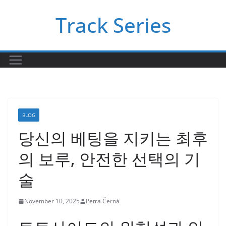
Skip
Track Series
to
content
BLOG
당신의 베팅을 지키는 최후
의 보루, 안전한 선택의 기
술
November 10, 2025
Petra Černá