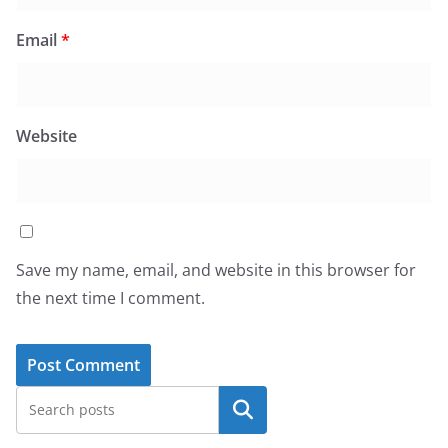
Email
*
Website
Save my name, email, and website in this browser for
the next time I comment.
Search