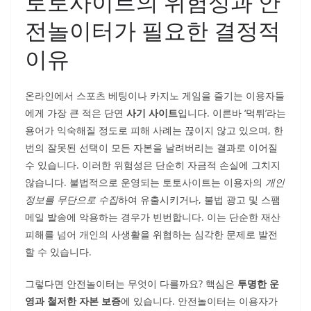
토토사이트의 위험성과 안
전놀이터가 필요한 결정적
이유
온라인에서 스포츠 베팅이나 카지노 게임을 즐기는 이용자들
에게 가장 큰 적은 단연
사기 사이트
입니다. 이른바 ‘먹튀’라는
용어가 익숙해질 정도로 피해 사례는 끊이지 않고 있으며, 한
번의 잘못된 선택이 모든 자본을 날려버리는 결과로 이어질
수 있습니다. 이러한 위험성은 단순히 자금적 손실에 그치지
않습니다. 불법적으로 운영되는 토토사이트는 이용자의
개인
정보를 무단으로 수집
하여 유출시키거나, 불법 광고 및 스팸
메일 발송에 악용하는 경우가 빈번합니다. 이는 단순한 재산
피해를 넘어 개인의 사생활을 위협하는 심각한 문제로 발전
할 수 있습니다.
그렇다면 안전놀이터는 무엇이 다를까요? 핵심은
투명한 운
영과 철저한 자본 보증
에 있습니다. 안전놀이터는 이용자가