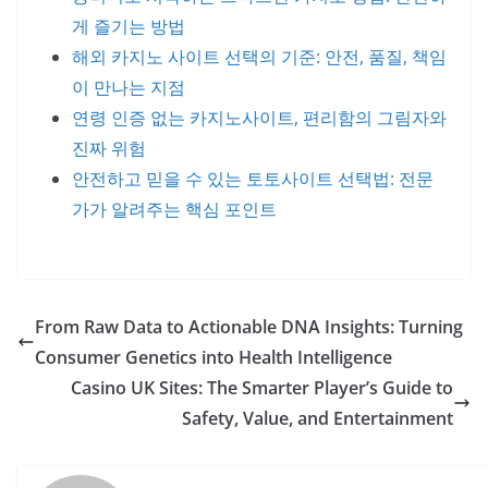
게 즐기는 방법
해외 카지노 사이트 선택의 기준: 안전, 품질, 책임
이 만나는 지점
연령 인증 없는 카지노사이트, 편리함의 그림자와
진짜 위험
안전하고 믿을 수 있는 토토사이트 선택법: 전문
가가 알려주는 핵심 포인트
From Raw Data to Actionable DNA Insights: Turning
Consumer Genetics into Health Intelligence
Casino UK Sites: The Smarter Player’s Guide to
Safety, Value, and Entertainment