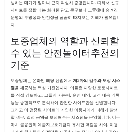
생하는 대가가 얼마나 큰지 여실히 증명합니다. 따라서 신규
사이트를 접할 때는 화려한 광고 문구보다 그背後에 숨겨진
운영의 투명성과 안전성을 꼼꼼히 따져보는 지혜가 필요합니
다.
보증업체의 역할과 신뢰할
수 있는 안전놀이터추천의
기준
보증업체는 온라인 베팅 산업에서
제3자의 검수와 보상 시스
템
을 제공하는 핵심 기관입니다. 이들은 다양한 토토사이트
를 직접 검토하고, 그들의 자본력, 운영 내역, 고객 대응 기록
등을 종합적으로 분석하여 안전한 사이트만을 선별합니다.
그리고 이 검증된 사이트에 가입한 이용자에게 피해가 발생
할 경우, 일정 금액을 보상해주는 시스템을 운영합니다. 이는
마치 금융권의 예금자보호기금과 유사한 역할을 하여, 이용
자에게 최소한의 안전망을 제공한다는 점에서 의미가 깊습니