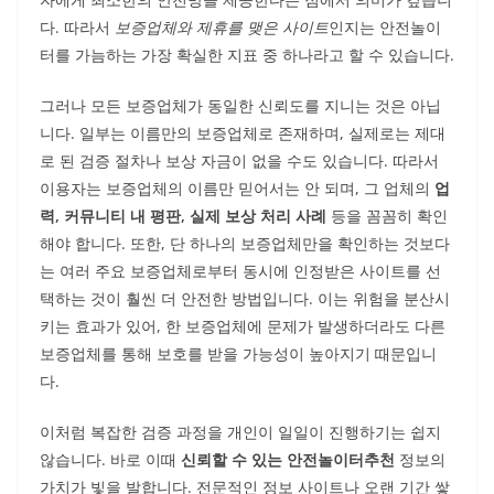
다. 따라서
보증업체와 제휴를 맺은 사이트
인지는 안전놀이
터를 가늠하는 가장 확실한 지표 중 하나라고 할 수 있습니다.
그러나 모든 보증업체가 동일한 신뢰도를 지니는 것은 아닙
니다. 일부는 이름만의 보증업체로 존재하며, 실제로는 제대
로 된 검증 절차나 보상 자금이 없을 수도 있습니다. 따라서
이용자는 보증업체의 이름만 믿어서는 안 되며, 그 업체의
업
력, 커뮤니티 내 평판, 실제 보상 처리 사례
등을 꼼꼼히 확인
해야 합니다. 또한, 단 하나의 보증업체만을 확인하는 것보다
는 여러 주요 보증업체로부터 동시에 인정받은 사이트를 선
택하는 것이 훨씬 더 안전한 방법입니다. 이는 위험을 분산시
키는 효과가 있어, 한 보증업체에 문제가 발생하더라도 다른
보증업체를 통해 보호를 받을 가능성이 높아지기 때문입니
다.
이처럼 복잡한 검증 과정을 개인이 일일이 진행하기는 쉽지
않습니다. 바로 이때
신뢰할 수 있는 안전놀이터추천
정보의
가치가 빛을 발합니다. 전문적인 정보 사이트나 오랜 기간 쌓