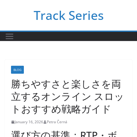
Skip
Track Series
to
content
BLOG
勝ちやすさと楽しさを両
立するオンライン スロッ
トおすすめ戦略ガイド
January 16, 2026
Petra Černá
選び方の基準：RTP・ボ