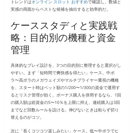
トレンドは
オンライン スロット おすすめ
で確認し、数値と
実感の両面からベストな候補を抽出すると効率的だ。
ケーススタディと実践戦
略：目的別の機種と資金
管理
具体的なプレイ設計を、3つの目的別に整理すると選択がし
やすい。まず「短時間で爽快感を得たい」ケース。中ボ
ラ〜高ボラのメガウェイズやマルチプライヤー重視の機種
を、スタート時はベット額の1/200〜1/300の資金で運用す
るとリスク管理が効く。ボーナス購入を併用するなら、1回
の購入額は総資金の5〜10％を上限に抑え、連続購入は3回
までなど回数ルールを設ける。伸びないときは粘らず切り
替えるのがコツ。
次に「長くコツコツ楽しみたい」ケース。低〜中ボラでヒ