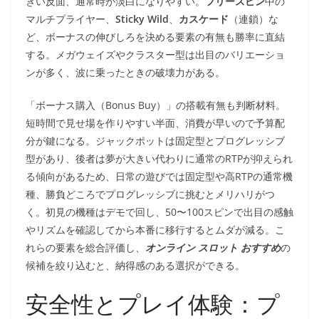
きい反面、通常時が淡白になりやすい。
フリースピン
中の
マルチプライヤー、
Sticky Wild
、
カスケード
（連鎖）な
ど、ボーナスの伸びしろを決める要素の有無も勝率に直結
する。メガウェイズやクラスター型は出目のバリエーショ
ンが多く、波に乗ったときの破壊力がある。
「ボーナス購入（Bonus Buy）」の搭載有無も判断材料。
短時間で見せ場を作りやすい半面、消費が早いので予算配
分が鍵になる。ジャックポットは固定型とプログレッシブ
型があり、後者は夢が大きい代わりに通常のRTPが抑えられ
る傾向があるため、日常の遊びでは固定型や高RTPの通常機
種、勝負どころでプログレッシブに挑むとメリハリがつ
く。初見の機種はデモで回し、50〜100スピンで出目の感触
やリズムを確認してから本番に移行するとムダが減る。こ
れらの要素を総合評価し、
オンライン スロット おすすめ
の
候補を絞り込むと、納得感のある選択ができる。
安全性とプレイ体験：プ