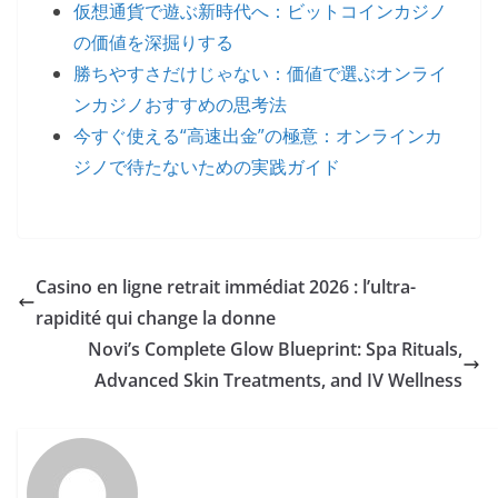
仮想通貨で遊ぶ新時代へ：ビットコインカジノ
の価値を深掘りする
勝ちやすさだけじゃない：価値で選ぶオンライ
ンカジノおすすめの思考法
今すぐ使える“高速出金”の極意：オンラインカ
ジノで待たないための実践ガイド
Casino en ligne retrait immédiat 2026 : l’ultra-
rapidité qui change la donne
Novi’s Complete Glow Blueprint: Spa Rituals,
Advanced Skin Treatments, and IV Wellness