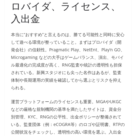
ロバイダ、ライセンス、
入出金
本当に“おすすめ”と言えるのは、勝てる可能性と同時に安心
して遊べる環境が整っていること。まずはプロバイダ（開
発会社）の信頼性。Pragmatic Play、NetEnt、Play’n GO、
Microgaming などの大手はゲームバランス、演出、モバイ
ル最適化の完成度が高く、RNG監査や統計の透明性も担保
されている。新興スタジオにも尖った名作はあるが、監査
体制や長期運用の実績を確認してから選ぶとリスクを抑え
られる。
運営プラットフォームのライセンスも重要。MGAやUKGC
などの厳格な規制機関の基準を満たしたサイトは、資金分
別管理、KYC、RNGの公平性、出金ポリシーが整備されて
いる。監査団体（例：eCOGRA等）のロゴや証明書、RTPの
公開状況をチェックし、透明性の高い環境を選ぶ。入出金