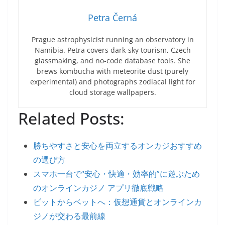
Petra Černá
Prague astrophysicist running an observatory in
Namibia. Petra covers dark-sky tourism, Czech
glassmaking, and no-code database tools. She
brews kombucha with meteorite dust (purely
experimental) and photographs zodiacal light for
cloud storage wallpapers.
Related Posts:
勝ちやすさと安心を両立するオンカジおすすめ
の選び方
スマホ一台で“安心・快適・効率的”に遊ぶため
のオンラインカジノ アプリ徹底戦略
ビットからベットへ：仮想通貨とオンラインカ
ジノが交わる最前線