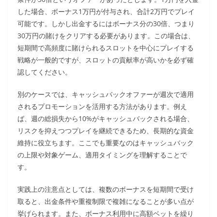
した場合、ボーナス1万円が付与され、合計2万円でプレイ
可能です。しかし出金するにはボーナス分の30倍、つまり
30万円の賭けをクリアする必要があります。この場合は、
短期間で高頻度に賭けられるスロットを中心にプレイする
戦略が一般的ですが、スロットの貢献率が高いかを必ず確
認してください。
別のケースでは、キャッシュバックオファーが週次で適用
されるプロモーションを活用する方法があります。例え
ば、週の総損失から10%がキャッシュバックされる場合、
リスクを抑えつつプレイを継続できるため、長期的な資金
維持に役立ちます。ここでも重要なのはキャッシュバック
の上限や対象ゲーム、適用タイミングを理解することで
す。
実践上の注意点としては、複数のボーナスを短期間で受け
取ると、出金条件や重複制限で複雑になることが多い点が
挙げられます。また、ボーナス利用中に高額ベットを繰り