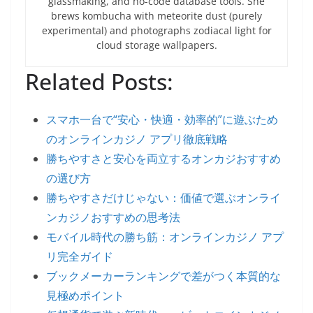
glassmaking, and no-code database tools. She
brews kombucha with meteorite dust (purely
experimental) and photographs zodiacal light for
cloud storage wallpapers.
Related Posts:
スマホ一台で“安心・快適・効率的”に遊ぶため
のオンラインカジノ アプリ徹底戦略
勝ちやすさと安心を両立するオンカジおすすめ
の選び方
勝ちやすさだけじゃない：価値で選ぶオンライ
ンカジノおすすめの思考法
モバイル時代の勝ち筋：オンラインカジノ アプ
リ完全ガイド
ブックメーカーランキングで差がつく本質的な
見極めポイント