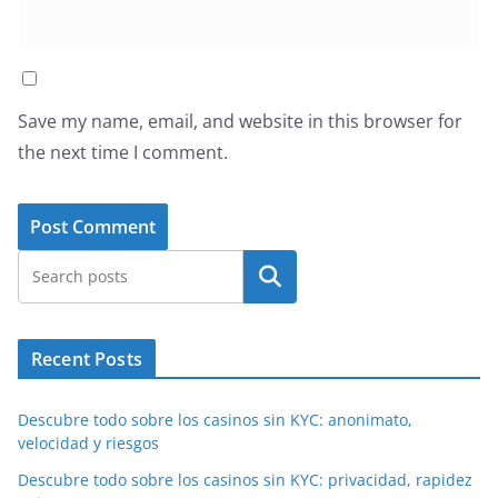
Save my name, email, and website in this browser for
the next time I comment.
Search
Recent Posts
Descubre todo sobre los casinos sin KYC: anonimato,
velocidad y riesgos
Descubre todo sobre los casinos sin KYC: privacidad, rapidez