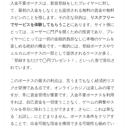
入金不要ボーナスは、新規登録をしたプレイヤーに対し
て、最初の入金をしなくとも提供される無料の資金や無料
スピンのことを指します。その主な目的は、
リスクフリー
でサービスを体験してもらうこと
にあります。サイト側に
とっては、ユーザーに門戸を開くための投資であり、プレ
イヤーにとっては一切の金銭的負担なしに本物のゲームを
楽しめる絶好の機会です。一般的には、登録ボーナスやウ
ェルカムボーナスの一部として提供されるケースが多く、
「登録するだけで◯円プレゼント！」といった形で宣伝さ
れています。
このボーナスの最大の利点は、言うまでもなく
経済的リス
クが皆無
である点です。オンラインカジノは楽しみの場で
すが、常に資金管理が重要です。入金不要ボーナスを利用
すれば、自己資金を一切使うことなく、ゲームの興奮やス
リルを存分に味わうことができます。さらに、これは単な
る「お試し」にとどまりません。ボーナス条件をクリアす
ることで、出金可能な現金を獲得できる可能性も秘めてい