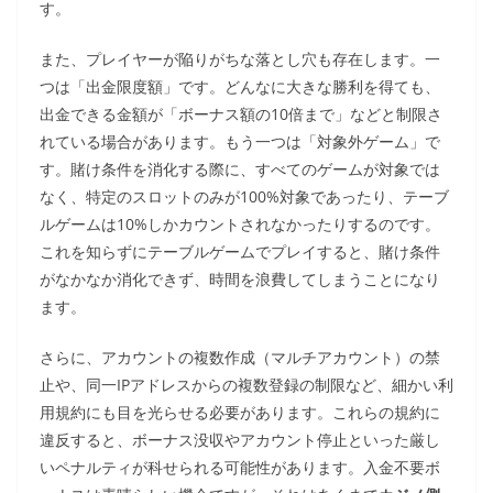
す。
また、プレイヤーが陥りがちな落とし穴も存在します。一
つは「出金限度額」です。どんなに大きな勝利を得ても、
出金できる金額が「ボーナス額の10倍まで」などと制限さ
れている場合があります。もう一つは「対象外ゲーム」で
す。賭け条件を消化する際に、すべてのゲームが対象では
なく、特定のスロットのみが100%対象であったり、テーブ
ルゲームは10%しかカウントされなかったりするのです。
これを知らずにテーブルゲームでプレイすると、賭け条件
がなかなか消化できず、時間を浪費してしまうことになり
ます。
さらに、アカウントの複数作成（マルチアカウント）の禁
止や、同一IPアドレスからの複数登録の制限など、細かい利
用規約にも目を光らせる必要があります。これらの規約に
違反すると、ボーナス没収やアカウント停止といった厳し
いペナルティが科せられる可能性があります。入金不要ボ