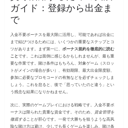
ガイド：登録から出金ま
で
入金不要ボーナスを最大限に活用し、可能であれば出金に
まで結びつけるためには、いくつかの重要なステップとコ
ツがあります。まず第一に、
ボーナス規約を徹底的に読む
こと
です。これは面倒に感じるかもしれませんが、最も重
要な作業です。賭け条件はもちろん、対象ゲーム（スロッ
トがメインの場合が多い）、有効期限、最大出金限度額、
参加に必要なプロモコードの有無などを必ずチェックしま
しょう。これを怠ると、後で「思っていたのと違う」とい
う残念な結果になりかねません。
次に、実際のゲームプレイにおける戦略です。入金不要ボ
ーナスは限られた貴重な資金です。そのため、
資金管理を
徹底する
ことが肝心です。一発で大勝ちを狙うような高风
险な賭け方は避け、少しでも長くゲームを楽しみ、賭け条