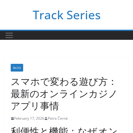
Skip
Track Series
to
content
BLOG
スマホで変わる遊び方：
最新のオンラインカジノ
アプリ事情
February 17, 2026
Petra Černá
利便性と機能：なぜ
オン