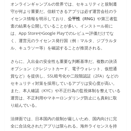
オンラインギャンブルの世界では、セキュリティと規制遵
守が何より重要だ。信頼できるアプリは必ず運営会社のラ
イセンス情報を明示しており、
公平性（RNG）
や第三者監
査の結果を公開していることが多い。インストール前に
は、App StoreやGoogle Playでのレビュー評価だけでな
く、運営元のライセンス発行国（例：マルタ、ジブラルタ
ル、キュラソー等）を確認することが推奨される。
さらに、入出金の安全性も重要な判断基準だ。複数の決済
オプション（クレジットカード、電子ウォレット、仮想通
貨など）を提供し、SSL暗号化や二段階認証（2FA）などの
セキュリティ対策を採用しているアプリは安心度が高い。
また、本人確認（KYC）や不正行為の監視体制を整えている
運営は、不正利用やマネーロンダリング防止にも真剣に取
り組んでいる。
法律面では、日本国内の規制が厳しいため、国内向けに完
全に合法化されたアプリは限られる。海外ライセンスを持