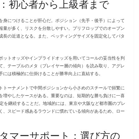
：初心者から上級者まで
を身につけることが肝心だ。ポジション（先手・後手）によって
報量が多く、リスクを分散しやすい。プリフロップでのオープン
成長の近道となる。また、ベッティングサイズを固定化してパタ
ポットオッズやインプライドオッズを用いてコールの妥当性を判
て、テーブルのメタ（プレイヤー層の傾向）を読み取り、アグレ
手には積極的に仕掛けることが勝率向上に直結する。
トトーナメントで中間ポジションから小さめのスチールで頻繁に
を増やしたケースがある。重要なのは、短期的な勝ち負けに一喜
決定を継続することだ。地域的には、東京や大阪など都市圏のプレ
く、スピード感あるラウンドに慣れている傾向があるため、ロー
タマーサポート：選び方の