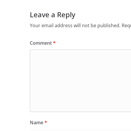
Leave a Reply
Your email address will not be published.
Requ
Comment
*
Name
*