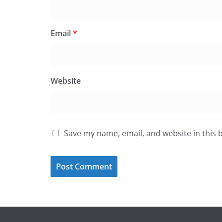
Email
*
Website
Save my name, email, and website in this 