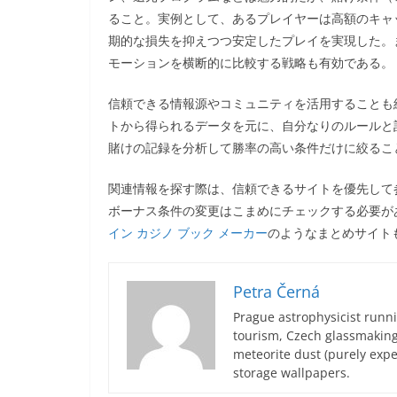
ること。実例として、あるプレイヤーは高額のキャ
期的な損失を抑えつつ安定したプレイを実現した。
モーションを横断的に比較する戦略も有効である。
信頼できる情報源やコミュニティを活用することも
トから得られるデータを元に、自分なりのルールと
賭けの記録を分析して勝率の高い条件だけに絞るこ
関連情報を探す際は、信頼できるサイトを優先して
ボーナス条件の変更はこまめにチェックする必要が
イン カジノ ブック メーカー
のようなまとめサイト
Petra Černá
Prague astrophysicist runni
tourism, Czech glassmakin
meteorite dust (purely expe
storage wallpapers.