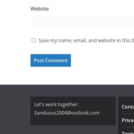
Website
Save my name, email, and website in this 
Let’s work together:
Cont
Sandsous2004@outlook.com
Priva
Term