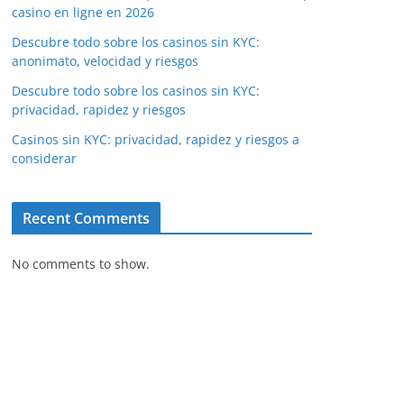
casino en ligne en 2026
Descubre todo sobre los casinos sin KYC:
anonimato, velocidad y riesgos
Descubre todo sobre los casinos sin KYC:
privacidad, rapidez y riesgos
Casinos sin KYC: privacidad, rapidez y riesgos a
considerar
Recent Comments
No comments to show.