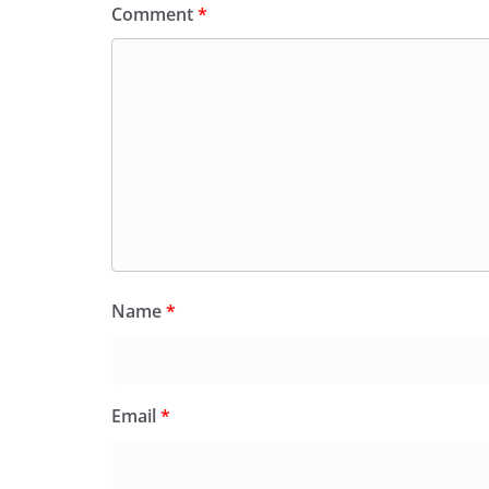
Comment
*
Name
*
Email
*