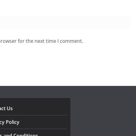
browser for the next time I comment.
act Us
cy Policy
s and Conditions