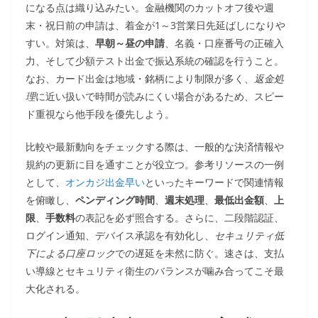
になる点は織り込みたい。金融機関のカットオフ後や週
末・祝日前の申請は、着金が1～3営業日先延ばしになりや
すい。対策は、
早朝～昼の申請
、名義・口座番号の正確入
力、そして少額テスト出金で振込系統の確認を行うこと。
なお、カード出金は地域・銘柄により制限が多く、
返金処
理
に近い扱いで時間が読みにくい場合があるため、スピー
ド重視なら他手段を優先しよう。
比較や最新動向をチェックする際は、一般的な決済情報や
規約の更新に目を通すことが役立つ。参考リソースの一例
として、
オンカジ出金早い
といったキーワードで関連情報
を俯瞰し、
ペンディング時間
、
週末処理
、
最低出金額
、
上
限
、
手数料
の表記を必ず照合する。さらに、二段階認証、
ログイン通知、デバイス承認を有効化し、
セキュリティ低
下による口座ロック
での遅延を未然に防ぐ。速さは、支払
い導線とセキュリティ衛生のバランスが噛み合ってこそ最
大化される。