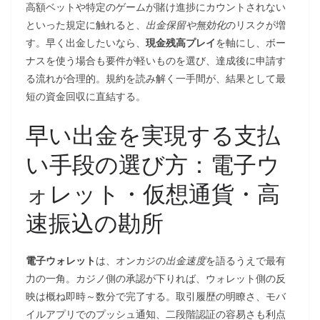
高額ベットや特定のゲームが賭け進捗にカウントされない
といった規定に触れると、
出金保留や無効化
のリスクが増
す。早く出金したいなら、
現金残高プレイ
を軸にし、ボー
ナスを使う場合も要件が軽いものを選び、達成後に申請す
る流れが合理的。規約を読み解く一手間が、結果として最
短の資金回収に直結する。
早い出金を実現する支払
い手段の選び方：電子ウ
ォレット・仮想通貨・高
速振込の勘所
電子ウォレット
は、オンカジの
出金速度
を語るうえで最有
力の一角。カジノ側の承認が下りれば、ウォレット側の反
映は概ね即時～数分で完了する。取引履歴の明瞭さ、モバ
イルアプリでのプッシュ通知、二段階認証の容易さも利点