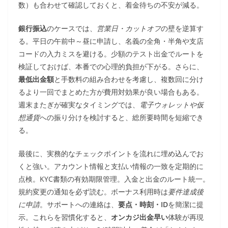
数）も合わせて確認しておくと、着金待ちの不安が減る。
銀行振込
のケースでは、
営業日・カットオフ
の壁を逆算す
る。平日の午前中～昼に申請し、名義の全角・半角や支店
コードの入力ミスを避ける。少額のテスト出金でルートを
検証しておけば、本番での心理的負担が下がる。さらに、
最低出金額
と手数料の組み合わせを考慮し、複数回に分け
るより一回でまとめた方が費用対効果が良い場合もある。
週末またぎが確実なタイミングでは、
電子ウォレットや仮
想通貨
への振り分けを検討すると、総所要時間を短縮でき
る。
最後に、実務的なチェックポイントを流れに埋め込んでお
くと強い。アカウント情報と支払い情報の一致を定期的に
点検。KYC書類の有効期限管理。入金と出金のルート統一。
規約変更の通知を必ず読む。ボーナス利用時は
要件達成後
に申請
。サポートへの連絡は、
要点・時刻・ID
を簡潔に提
示。これらを習慣化すると、
オンカジ出金早い
体験が再現