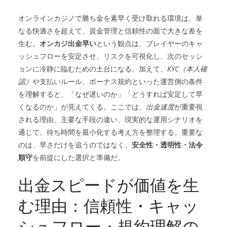
オンラインカジノで勝ち金を素早く受け取れる環境は、単
なる快適さを超えて、資金管理と信頼性の面で大きな差を
生む。
オンカジ出金早い
という観点は、プレイヤーのキャ
ッシュフローを安定させ、リスクを可視化し、次のセッシ
ョンに冷静に臨むための土台になる。加えて、
KYC（本人確
認）
や支払いルール、ボーナス規約といった運営側の条件
を理解すると、「なぜ遅いのか」「どうすれば安定して早
くなるのか」が見えてくる。ここでは、
出金速度
が重要視
される理由、主要な手段の違い、現実的な運用シナリオを
通じて、待ち時間を最小化する考え方を整理する。重要な
のは、早さだけを追うのではなく、
安全性・透明性・法令
順守
を前提にした選択と準備だ。
出金スピードが価値を生
む理由：信頼性・キャッ
シュフロー・規約理解の