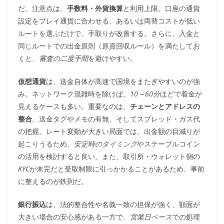
だ。注意点は、
手数料・外貨換算
と利用上限。口座の通貨
設定をプレイ通貨に合わせる、あるいは両替コストが低い
ルートを選ぶだけで、手取りが改善する。さらに、入金と
同じルートでの出金原則（原資回収ルール）を満たしてお
くと、
審査の二度手間
を避けやすい。
仮想通貨
は、送金自体が高速で国境をまたぎやすいのが強
み。ネットワーク混雑時を除けば、
10～60分
ほどで着金が
見えるケースも多い。重要なのは、
チェーンとアドレスの
整合
、送金タグやメモの有無、そしてスプレッド・ガス代
の把握。レート変動が大きい局面では、出金額の目減りが
起こりうるため、
安定時のタイミング
やステーブルコイン
の活用を検討すると良い。また、取引所・ウォレット側の
KYC
が未完だと受取制限に引っかかることがあるため、事前
に整えるのが鉄則だ。
銀行振込
は、法的整合性や名義一致の担保が強く、額面が
大きい場合の安心感がある一方で、
営業日ベース
での処理