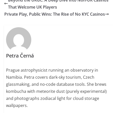
Beyond the UKGC: A Deep Dive into Non‑UK Casinos
That Welcome UK Players
Private Play, Public Wins: The Rise of No KYC Casinos
Petra Černá
Prague astrophysicist running an observatory in
Namibia. Petra covers dark-sky tourism, Czech
glassmaking, and no-code database tools. She brews
kombucha with meteorite dust (purely experimental)
and photographs zodiacal light for cloud storage
wallpapers.