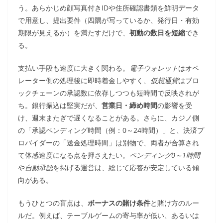
う。あらかじめ顔写真付きIDや住所確認書類を鮮明データ
で用意し、提出要件（四隅が写っているか、発行日・有効
期限が見えるか）を満たすだけで、
初動の数日を短縮
でき
る。
支払い手段も速度に大きく関わる。
電子ウォレット
はオペ
レーター側の処理後に即時着金しやすく、
仮想通貨
はブロ
ックチェーンの承認数に依存しつつも短時間で反映されが
ち。銀行振込は堅実だが、
営業日・締め時間
の影響を受
け、週末またぎで遅くなることがある。さらに、カジノ側
の「承認ペンディング時間（例：0～24時間）」と、決済プ
ロバイダーの「送金処理時間」は別物で、両者が合算され
て体感速度になる点を押さえたい。
ペンディング0～1時間
や
自動承認
を掲げる運営は、総じて応答が安定している傾
向がある。
もうひとつの盲点は、
ボーナスの賭け条件
と賭け方のルー
ルだ。例えば、テーブルゲームの寄与率が低い、あるいは