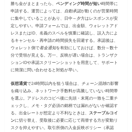
勝ち金がまとまったら、
ペンディング時間が短い
時間帯に
申請する。運営によっては、
自動承認
が動くのが営業時間
に集中していることがあり、日中～夕方はレスポンスが安
定しやすい。申請フォームでは、出金額、ウォレットアド
レスまたはID、名義のスペルを慎重に確認し、誤入力によ
るキャンセル・再申請の時間損失を回避する。承認後は、
ウォレット側で
着金通知
を有効にしておけば、数分～数十
分で受領が見える。万一、反映が遅い場合は、トランザク
ションIDや承認スクリーンショットを用意して、サポート
に簡潔に問い合わせると対処が早い。
仮想通貨
で24時間以内を狙う場合は、
チェーン混雑
の影響
を織り込み、ネットワーク手数料が高騰していない時間帯
を選ぶ。アドレスのコピペ後に先頭・末尾の一致を二重チ
ェックし、メモ・タグ必須の銘柄では漏れがないか確認す
る。出金レートが想定より不利なときは、
ステーブルコイ
ン
に切り替え、受取後に必要に応じて両替する方が変動リ
スクを抑えやすい。取引所側の入金反映ポリシー（承認