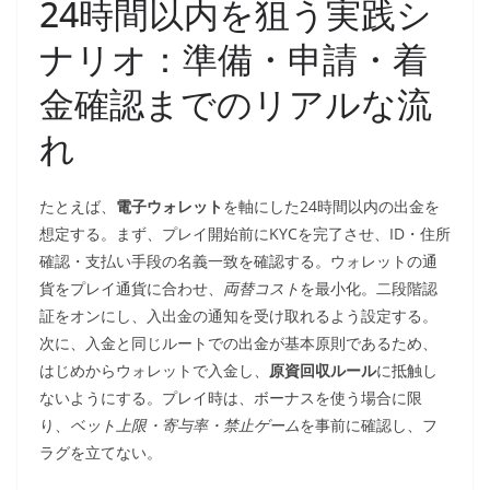
24時間以内を狙う実践シ
ナリオ：準備・申請・着
金確認までのリアルな流
れ
たとえば、
電子ウォレット
を軸にした24時間以内の出金を
想定する。まず、プレイ開始前にKYCを完了させ、ID・住所
確認・支払い手段の名義一致を確認する。ウォレットの通
貨をプレイ通貨に合わせ、
両替コスト
を最小化。二段階認
証をオンにし、入出金の通知を受け取れるよう設定する。
次に、入金と同じルートでの出金が基本原則であるため、
はじめからウォレットで入金し、
原資回収ルール
に抵触し
ないようにする。プレイ時は、ボーナスを使う場合に限
り、
ベット上限・寄与率・禁止ゲーム
を事前に確認し、フ
ラグを立てない。