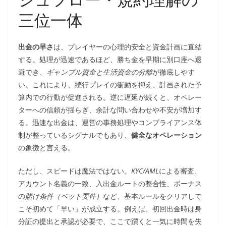
三位一体
出金の早さ
は、プレイヤーの心理的安全と資金計画に直結
する。処理が迅速であるほど、勝ち金を早期に別口座へ退
避でき、
ギャンブル資金と生活資金の分離
が徹底しやす
い。これにより、続行プレイの衝動を抑え、計画された予
算内での行動が促進される。逆に遅延が続くと、オペレー
ターへの信頼が揺らぎ、余計な問い合わせや不安が増加す
る。迅速な出金は、運営の事務処理やコンプライアンス体
制が整っているシグナルでもあり、
健全なオペレーション
の象徴と言える。
ただし、スピードは魔法ではない。
KYC/AML
による審査、
アカウント名義の一致、入出金ルートの整合性、ボーナス
の
賭け条件（ベット要件）
など、基本ルールをクリアして
こそ初めて「早い」が成立する。例えば、初回出金時は身
分証の提出と承認が必要で、ここで躓くと一気に時間を失