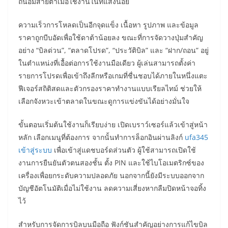
ถนอมสายตาเมื่อใช้งานในที่แสงน้อย
ความเร็วการโหลดเป็นอีกจุดแข็ง เนื้อหา รูปภาพ และข้อมูล
ราคาถูกบีบอัดเพื่อใช้ดาต้าน้อยลง ขณะที่การจัดวางปุ่มสำคัญ
อย่าง “บิลด่วน”, “ตลาดโปรด”, “ประวัติบิล” และ “ฝาก/ถอน” อยู่
ในตำแหน่งที่เอื้อต่อการใช้งานมือเดียว ผู้เล่นสามารถตั้งค่า
รายการโปรดเพื่อเข้าถึงลีกหรือเกมที่ชื่นชอบได้ภายในหนึ่งแตะ
ฟีเจอร์สถิติสดและตัวกรองราคาทำงานแบบเรียลไทม์ ช่วยให้
เลือกจังหวะเข้าตลาดในขณะดูการแข่งขันได้อย่างมั่นใจ
ขั้นตอนเริ่มต้นใช้งานก็เรียบง่าย เปิดเบราว์เซอร์แล้วเข้าสู่หน้า
หลัก เลือกเมนูที่ต้องการ จากนั้นทำการล็อกอินผ่านลิงก์
ufa345
เข้าสู่ระบบ
เพื่อเข้าสู่แดชบอร์ดส่วนตัว ผู้ใช้สามารถเปิดใช้
งานการยืนยันตัวตนสองชั้น ตั้ง PIN และใช้ไบโอเมตริกซ์ของ
เครื่องเพื่อยกระดับความปลอดภัย นอกจากนี้ยังมีระบบออกจาก
บัญชีอัตโนมัติเมื่อไม่ใช้งาน ลดความเสี่ยงหากลืมปิดหน้าจอทิ้ง
ไว้
สำหรับการจัดการบิลบนมือถือ ฟังก์ชันสำคัญอย่างการแก้ไขบิล