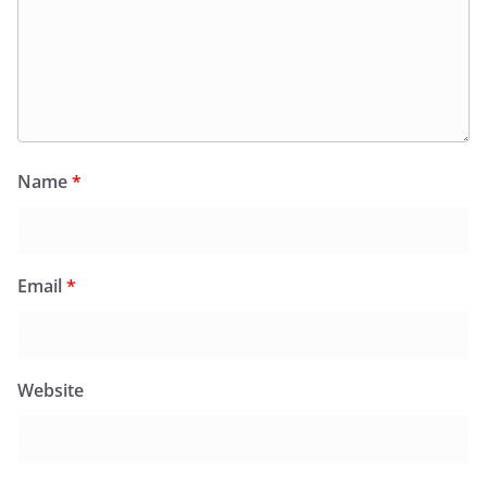
Name
*
Email
*
Website