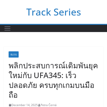
Skip
Track Series
to
content
BLOG
พลิกประสบการณ์เดิมพันยุค
ใหม่กับ UFA345: เร็ว
ปลอดภัย ครบทุกเกมบนมือ
ถือ
December 14, 2025
Petra Černá