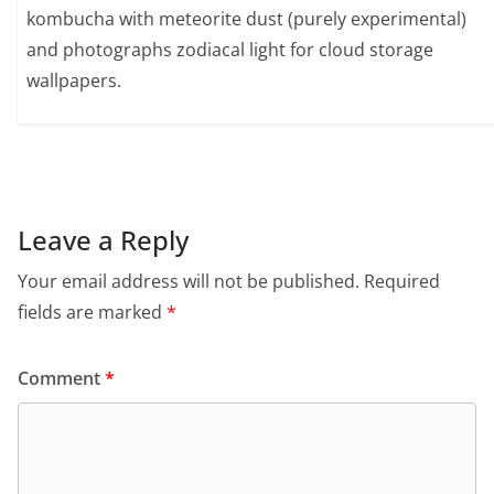
kombucha with meteorite dust (purely experimental)
and photographs zodiacal light for cloud storage
wallpapers.
Leave a Reply
Your email address will not be published.
Required
fields are marked
*
Comment
*