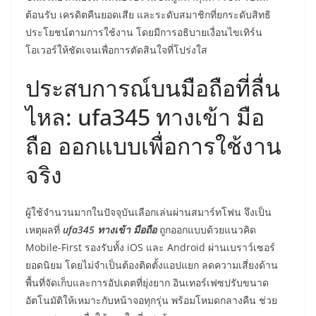
ต้อนรับ เครดิตคืนยอดเสีย และระดับสมาชิกที่ยกระดับสิทธิ
ประโยชน์ตามการใช้งาน โดยมีการอธิบายเงื่อนไขเทิร์น
โอเวอร์ให้ชัดเจนเพื่อการตัดสินใจที่โปร่งใส
ประสบการณ์บนมือถือที่ลื่น
ไหล: ufa345 ทางเข้า มือ
ถือ ออกแบบเพื่อการใช้งาน
จริง
ผู้ใช้จำนวนมากในปัจจุบันเลือกเล่นผ่านสมาร์ทโฟน จึงเป็น
เหตุผลที่
ufa345 ทางเข้า มือถือ
ถูกออกแบบด้วยแนวคิด
Mobile-First รองรับทั้ง iOS และ Android ผ่านเบราว์เซอร์
ยอดนิยม โดยไม่จำเป็นต้องติดตั้งแอปแยก ลดความเสี่ยงด้าน
พื้นที่จัดเก็บและการอัปเดตที่ยุ่งยาก อินเทอร์เฟซปรับขนาด
อัตโนมัติให้เหมาะกับหน้าจอทุกรุ่น พร้อมโหมดกลางคืน ช่วย