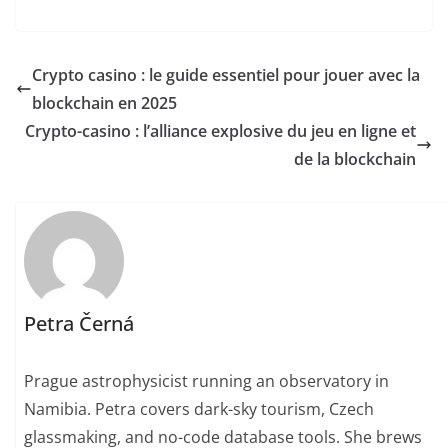
Crypto casino : le guide essentiel pour jouer avec la
blockchain en 2025
Crypto-casino : l’alliance explosive du jeu en ligne et
de la blockchain
Petra Černá
Prague astrophysicist running an observatory in
Namibia. Petra covers dark-sky tourism, Czech
glassmaking, and no-code database tools. She brews