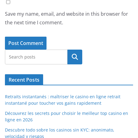
Save my name, email, and website in this browser for
the next time I comment.
Search
Recent Posts
Retraits instantanés : maîtriser le casino en ligne retrait
instantané pour toucher vos gains rapidement
Découvrez les secrets pour choisir le meilleur top casino en
ligne en 2026
Descubre todo sobre los casinos sin KYC: anonimato,
velocidad y riesgos