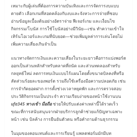
เหมาะกับผู้เล่นที่ต้องการความบันเทิงและการจัดการงบแบบ
ตายตัว เลือกเกมที่สอดคล้องกับงบและจังหวะการจ่ายที่ชอบ
อ่านข้อมูลเบื้องต้นอย่างอัตราจ่าย ฟีเจอร์เกม และเงื่อนไข
กิจกรรม/โบนัส การใช้โบนัสอย่างมีวินัย—เช่น ทำความเข้าใจ
เทิร์นโอเวอร์และเกมที่นับยอด—ช่วยเพิ่มมูลค่าการเล่นโดยไม่
เพิ่มความเสี่ยงเกินจำเป็น
แนวทางจัดการเงินและความเสี่ยงในระยะยาวคือการแบ่งพอร์ต
ออกเป็นส่วนหลักสำหรับตลาดที่ถนัด และส่วนทดลองสำหรับ
กลยุทธ์ใหม่ ลดการทบเงินแบบไร้แผนโดยตั้งขนาดบิลคงที่หรือ
สัดส่วนร้อยละของพอร์ต รวมถึงใช้เครื่องมือความปลอดภัย เช่น
การจำกัดยอดฝาก การตั้งช่วงเวลาหยุดพัก และการตรวจสอบ
ประวัติกิจกรรมเป็นประจำ ความเรียบง่ายของหน้าใช้งานบน
ufa345 ทางเข้า มือถือ
ช่วยให้ปรับแต่งค่าเหล่านี้ได้รวดเร็ว
ขณะที่การสนับสนุนจากฝ่ายบริการลูกค้าช่วยแก้ปัญหาเฉพาะ
หน้า เช่น บิลค้าง การยืนยันตัวตน หรือคำถามด้านธุรกรรม
ในมุมของคอนเทนต์และการเรียนรู้ แพลตฟอร์มมักมีบท