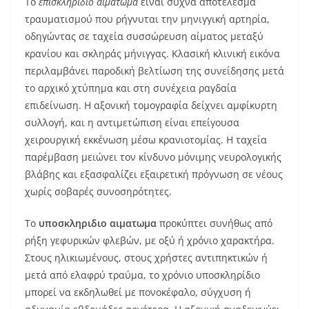
Το
επισκληριδιο αιματωμα
είναι συχνά αποτέλεσμα
τραυματισμού που ρήγνυται την μηνιγγική αρτηρία,
οδηγώντας σε ταχεία συσσώρευση αίματος μεταξύ
κρανίου και σκληράς μήνιγγας. Κλασική κλινική εικόνα
περιλαμβάνει παροδική βελτίωση της συνείδησης μετά
το αρχικό χτύπημα και στη συνέχεια ραγδαία
επιδείνωση. Η αξονική τομογραφία δείχνει αμφίκυρτη
συλλογή, και η αντιμετώπιση είναι επείγουσα
χειρουργική εκκένωση μέσω κρανιοτομίας. Η ταχεία
παρέμβαση μειώνει τον κίνδυνο μόνιμης νευρολογικής
βλάβης και εξασφαλίζει εξαιρετική πρόγνωση σε νέους
χωρίς σοβαρές συνοσηρότητες.
Το
υποσκληριδιο αιματωμα
προκύπτει συνήθως από
ρήξη γεφυρικών φλεβών, με οξύ ή χρόνιο χαρακτήρα.
Στους ηλικιωμένους, στους χρήστες αντιπηκτικών ή
μετά από ελαφρύ τραύμα, το χρόνιο υποσκληρίδιο
μπορεί να εκδηλωθεί με πονοκέφαλο, σύγχυση ή