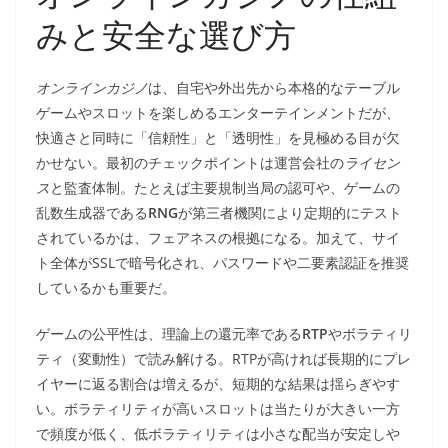
みと安全な選び方
オンラインカジノ
は、自宅や外出先から本格的なテーブル
ゲームやスロットを楽しめるエンターテインメントだが、
快適さと同時に「信頼性」と「透明性」を見極める目が欠
かせない。最初のチェックポイントは運営会社の
ライセン
ス
と監査体制。たとえば主要規制当局の認可や、ゲームの
乱数生成器である
RNG
が第三者機関により定期的にテスト
されているかは、フェアネスの根拠になる。加えて、サイ
ト全体がSSLで暗号化され、パスワードや二要素認証を推奨
しているかも重要だ。
ゲームの公平性は、理論上の還元率である
RTP
やボラティリ
ティ（変動性）で読み解ける。RTPが高ければ長期的にプレ
イヤーに返る割合は増えるが、短期的な結果は揺らぎやす
い。ボラティリティが高いスロットは当たりが大きい一方
で頻度が低く、低ボラティリティは小さな配当が安定しや