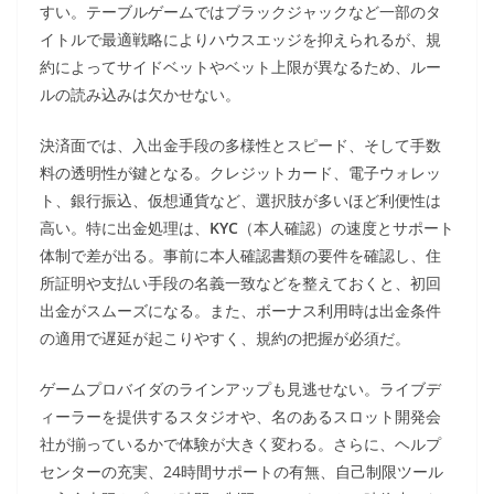
すい。テーブルゲームではブラックジャックなど一部のタ
イトルで最適戦略によりハウスエッジを抑えられるが、規
約によってサイドベットやベット上限が異なるため、ルー
ルの読み込みは欠かせない。
決済面では、入出金手段の多様性とスピード、そして手数
料の透明性が鍵となる。クレジットカード、電子ウォレッ
ト、銀行振込、仮想通貨など、選択肢が多いほど利便性は
高い。特に出金処理は、
KYC
（本人確認）の速度とサポート
体制で差が出る。事前に本人確認書類の要件を確認し、住
所証明や支払い手段の名義一致などを整えておくと、初回
出金がスムーズになる。また、ボーナス利用時は出金条件
の適用で遅延が起こりやすく、規約の把握が必須だ。
ゲームプロバイダのラインアップも見逃せない。ライブデ
ィーラーを提供するスタジオや、名のあるスロット開発会
社が揃っているかで体験が大きく変わる。さらに、ヘルプ
センターの充実、24時間サポートの有無、自己制限ツール