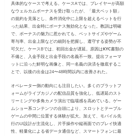
具体的なケースで考える。ケースAでは、プレイヤーが高額
なウェルカムボーナスを受け取ったが、「最大ベット額」
の規約を見落とし、条件消化中に上限を超えるベットを行
った結果、出金時にボーナス無効化となった。教訓は明確
で、ボーナスの魅力に惹かれても、ベットサイズやゲーム
寄与率、出金上限などの細則を把握し、遵守する姿勢が不
可欠だ。ケースBでは、初回出金が遅延。原因は
KYC
書類の
不備と、入金手段と出金手段の名義不一致。提出フォーマ
ットに沿った鮮明な画像と、同一名義の決済を徹底するこ
とで、以後の出金は24〜48時間以内に改善された。
オペレーター側の動向にも注目したい。多くのプラットフ
ォームがライブカジノの配信品質を強化し、低遅延のスト
リーミングや多角カメラ演出で臨場感を高めている。ゲー
ムショー系コンテンツの台頭により、スロットとテーブル
ゲームの中間に位置する体験が拡大。加えて、モバイル先
行のUI設計が主流化し、片手操作や縦画面でのプレイ快適
性、軽量化による省データ通信など、スマートフォンに最