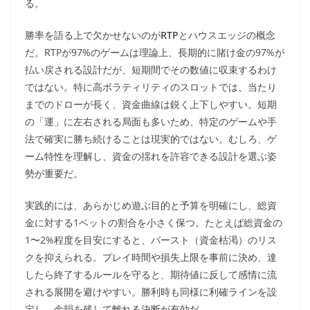
る。
勝率を語る上で欠かせないのが
RTP
とハウスエッジの概念
だ。RTPが97%のゲームは理論上、長期的に賭け金の97%が
払い戻される設計だが、短期間でその数値に収束するわけ
ではない。特に高ボラティリティのスロットでは、当たり
までのドローが長く、資金曲線は鋭く上下しやすい。短期
の「運」に左右される局面も多いため、特定のゲームや手
法で確実に勝ち続けることは現実的ではない。むしろ、ゲ
ーム特性を理解し、資金の揺れを許容できる設計を選ぶ姿
勢が重要だ。
実践的には、あらかじめ遊ぶ目的と予算を明確にし、総資
金に対する1ベットの割合を小さく保つ。たとえば総資金の
1〜2%程度を目安にすると、バースト（資金枯渇）のリス
クを抑えられる。プレイ時間や損失上限を事前に決め、達
したら終了するルールを守ると、期待値に反して感情に流
される展開を避けやすい。勝利時も同様に利確ラインを設
定し、余韻を残して離れる決断が有効だ。