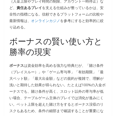
（入金上限やプレイ時間の制限、アカウント一時停止）な
ど、
責任あるプレイ
を支える仕組みが整っているかは、安
全性の指標になる。信頼できるプラットフォームの比較や
最新情報は、
オンラインカジノ
を参考にすると効率的に絞
り込める。
ボーナスの賢い使い方と
勝率の現実
ボーナス
は資金効率を高める強力な特典だが、「賭け条件
（プレイスルー）」や「ゲーム寄与率」「有効期限」「最
大ベット額」「最大出金額」などの規約が複雑で、理解が
浅いと期待した効果が得られない。たとえば100%の入金ボ
ーナスでも、賭け条件が高く、スロット以外の寄与率が低
い場合、テーブルゲーム主体のプレイでは消化が進みにく
い。ベット上限を超えた賭け方をするとボーナス没収のリ
スクもあるため、条件の細部まで確認することが重要にな