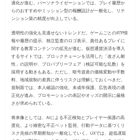
適化が進む。パーソナライゼーションでは、プレイ履歴か
らのおすすめやミッション型の報酬設計が一般化し、リテ
ンション策の精度が向上している。
透明性の強化も見逃せないトレンドだ。ゲームごとの
RTP
情
報や履歴の提示、独立監査のロゴ表示、責任あるプレイに
関する教育コンテンツの拡充が進む。仮想通貨決済を導入
するサイトでは、ブロックチェーンを活用した「改ざん耐
性」の説明や、プロバブリーフェア（検証可能な乱数）を
採用する動きもある。ただし、暗号資産の価格変動や手数
料、地域規制の差異に伴うリスクは理解しておくべきだ。
規制面では、本人確認の強化、未成年保護、広告表現の適
正化が進み、プロモーションの表記やオッズの開示に厳格
さが求められている。
将来像としては、AIによる不正検知とプレイヤー保護の高
度化、より緻密な不正ベット監視、行動データに基づくリ
スク兆候の早期察知が一般化していく。UXでは、超低遅延