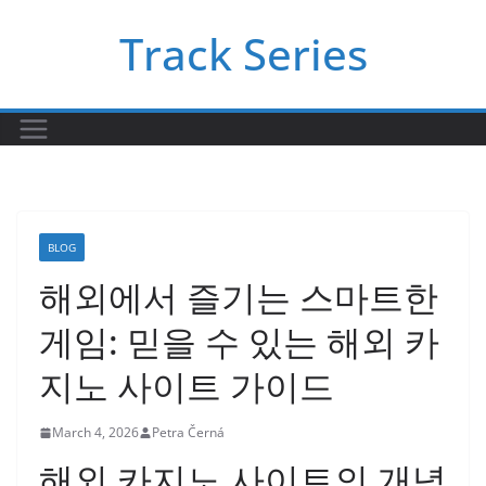
Skip
Track Series
to
content
BLOG
해외에서 즐기는 스마트한
게임: 믿을 수 있는 해외 카
지노 사이트 가이드
March 4, 2026
Petra Černá
해외 카지노 사이트의 개념