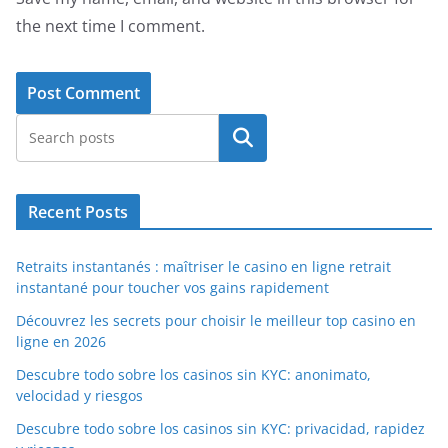
the next time I comment.
Search
Recent Posts
Retraits instantanés : maîtriser le casino en ligne retrait
instantané pour toucher vos gains rapidement
Découvrez les secrets pour choisir le meilleur top casino en
ligne en 2026
Descubre todo sobre los casinos sin KYC: anonimato,
velocidad y riesgos
Descubre todo sobre los casinos sin KYC: privacidad, rapidez