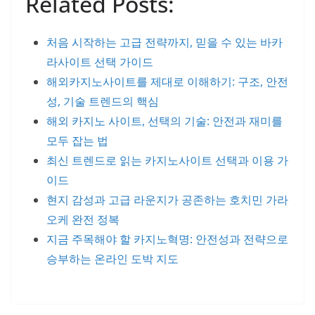
Related Posts:
처음 시작하는 고급 전략까지, 믿을 수 있는 바카
라사이트 선택 가이드
해외카지노사이트를 제대로 이해하기: 구조, 안전
성, 기술 트렌드의 핵심
해외 카지노 사이트, 선택의 기술: 안전과 재미를
모두 잡는 법
최신 트렌드로 읽는 카지노사이트 선택과 이용 가
이드
현지 감성과 고급 라운지가 공존하는 호치민 가라
오케 완전 정복
지금 주목해야 할 카지노혁명: 안전성과 전략으로
승부하는 온라인 도박 지도