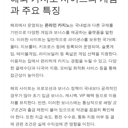
과 주요 특징
해외에서 운영되는
온라인 카지노
는 국내법과 다른 규제를
기반으로 다양한 게임과 보너스를 제공하는 플랫폼을 말한
다. 이러한 사이트는 일반적으로
라이센스
를 보유한 국가(예:
몰타, 지브롤터, 키프로스 등)에 등록되어 운영되며, 슬롯게
임, 테이블게임, 라이브딜러 등 폭넓은 게임 선택을 지원한다.
이용자는 집에서 편리하게 카지노 경험을 누릴 수 있고, 다양
한 결제수단과 다국어 지원, 모바일 최적화 서비스 등을 통해
접근성이 높아진다.
해외 사이트는 프로모션과 보너스 정책이 국내보다 공격적인
경우가 많아 초기 입금 보너스, 캐시백, VIP 혜택 등으로 이용
자를 유치한다. 반면, 이러한 보너스에는 통상적으로
배팅 요
구조건
과 출금 제한이 붙어 있으므로 약관을 꼼꼼히 확인해
야 한다. 또한 지급 속도, 환전 수수료, 통화 지원 여부 등 결
제 관련 조건은 실제 수익성에 큰 영향을 미친다.