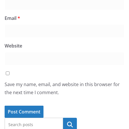
Email
*
Website
Save my name, email, and website in this browser for
the next time I comment.
Search