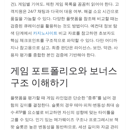
건), 게임별 기여도, 제한 게임 목록을 꼼꼼히 읽어야 한다. 고
객지원은 24/7 채팅과 다국어 대응 여부, 해결 소요 시간으로
품질을 가늠할 수 있다. 다양한 플랫폼을 참조해 비교할 때는
검증된 큐레이션을 활용하는 것도 방법이다. 예컨대 정보 탐
색 단계에서
카지노사이트
비교 자료를 참고하면 초보자도
핵심 체크포인트를 구조적으로 파악할 수 있다. 다만 어디까
지나 참고용으로 삼고, 최종 판단은 라이선스, 보안, 약관, 사
용자 평가를 종합한 본인 검증에 기반해야 한다.
게임 포트폴리오와 보너스
구조 이해하기
플랫폼을 평가할 때 게임 라인업은 단순한 “종류”를 넘어 경
험의 깊이를 결정한다. 슬롯의 경우 테마·피처·변동성·최대 승
수·
RTP
를 요소별로 비교하면 자신의 성향에 맞는 타이틀을
고를 수 있다. 인기 있는 메가웨이즈 구조나 프로그레시브 잭
팟 슬롯은 높은 변동성을 동반하므로, 세션 길이와 자금 관리