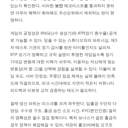
있는지 확인한다. 이러한
보안
체크리스트를 통과하지 못하
면 아무리 혜택이 화려해도 우선순위에서 제외하는 편이 현
명하다.
게임의 공정성은 RNG(난수 생성기)와
RTP
(장기 환수율) 공개
로 가늠할 수 있다. 믿을 수 있는 스튜디오와의 파트너십, 제3
자 테스트 기관의 정기 감사를 받은 타이틀인지도 살피자.
RTP 표기가 명확하고 규칙 설명이 투명한 게임일수록 장기
기대값 변동에 대한 이해가 쉬우며, 이용자는 자신에게 맞는
변동성(저·중·고)을 선택해 경험을 설계할 수 있다. 더불어 로
딩 속도, 서버 안정성, 무중단 점검 체계는 실제 플레이 만족
도에 직결되므로, 피크 시간대에도 지연이 적은지 커뮤니티
피드백과 리뷰로 교차 검증하는 태도가 필요하다.
결제·정산 파트는 리스크를 크게 좌우한다. 입출금 수단의 다
양성, 수수료 구조, 출금 승인 소요 시간, KYC(본인인증) 절차
의 명확성은 필수 점검 항목이다. 특히 보너스가 걸린 출금의
경우 정책이 복잡해질 수 있어, 약관의 롤오버(베팅 요구조