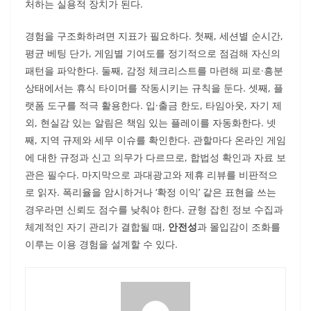
처하는 실용적 장치가 된다.
경험을 구조화하려면 지표가 필요하다. 첫째, 세션별 순시간,
평균 베팅 단가, 게임별 기여도를 정기적으로 점검해 자신의
패턴을 파악한다. 둘째, 감정 체크리스트를 마련해 피로·흥분
상태에서는 휴식 타이머를 작동시키는 규칙을 둔다. 셋째, 플
랫폼 도구를 적극 활용한다. 입·출금 한도, 타임아웃, 자기 제
외, 현실감 있는 알림은 책임 있는 플레이를 자동화한다. 넷
째, 지역 규제와 세무 이슈를 확인한다. 관할마다 온라인 게임
에 대한 규정과 신고 의무가 다르므로, 합법성 확인과 자료 보
관은 필수다. 마지막으로 과대광고와 제휴 리뷰를 비판적으
로 읽자. 폭리율을 암시하거나 ‘확정 이익’ 같은 표현을 쓰는
경우라면 신뢰도 점수를 낮춰야 한다. 균형 잡힌 정보 수집과
체계적인 자기 관리가 결합될 때,
안전성
과 몰입감이 조화를
이루는 이용 경험을 설계할 수 있다.