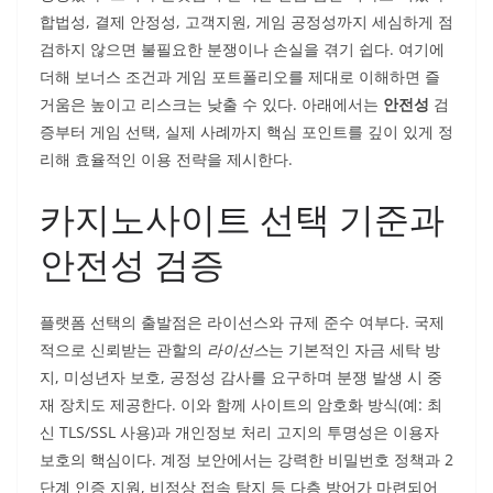
합법성, 결제 안정성, 고객지원, 게임 공정성까지 세심하게 점
검하지 않으면 불필요한 분쟁이나 손실을 겪기 쉽다. 여기에
더해 보너스 조건과 게임 포트폴리오를 제대로 이해하면 즐
거움은 높이고 리스크는 낮출 수 있다. 아래에서는
안전성
검
증부터 게임 선택, 실제 사례까지 핵심 포인트를 깊이 있게 정
리해 효율적인 이용 전략을 제시한다.
카지노사이트 선택 기준과
안전성 검증
플랫폼 선택의 출발점은 라이선스와 규제 준수 여부다. 국제
적으로 신뢰받는 관할의
라이선스
는 기본적인 자금 세탁 방
지, 미성년자 보호, 공정성 감사를 요구하며 분쟁 발생 시 중
재 장치도 제공한다. 이와 함께 사이트의 암호화 방식(예: 최
신 TLS/SSL 사용)과 개인정보 처리 고지의 투명성은 이용자
보호의 핵심이다. 계정 보안에서는 강력한 비밀번호 정책과 2
단계 인증 지원, 비정상 접속 탐지 등 다층 방어가 마련되어