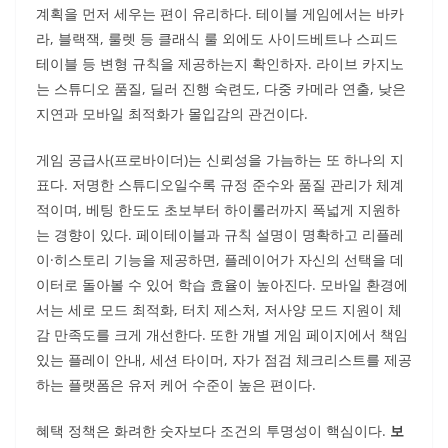
계획을 먼저 세우는 편이 유리하다. 테이블 게임에서는 바카
라, 블랙잭, 룰렛 등 클래식 룰 외에도 사이드베트나 스피드
테이블 등 변형 규칙을 제공하는지 확인하자. 라이브 카지노
는 스튜디오 품질, 딜러 진행 숙련도, 다중 카메라 연출, 낮은
지연과 모바일 최적화가 몰입감의 관건이다.
게임 공급사(프로바이더)는 신뢰성을 가늠하는 또 하나의 지
표다. 저명한 스튜디오일수록 규정 준수와 품질 관리가 체계
적이며, 베팅 한도도 초보부터 하이롤러까지 폭넓게 지원하
는 경향이 있다. 페이테이블과 규칙 설명이 명확하고 리플레
이·히스토리 기능을 제공하면, 플레이어가 자신의 선택을 데
이터로 돌아볼 수 있어 학습 효율이 높아진다. 모바일 환경에
서는 세로 모드 최적화, 터치 제스처, 저사양 모드 지원이 체
감 만족도를 크게 개선한다. 또한 개별 게임 페이지에서 책임
있는 플레이 안내, 세션 타이머, 자가 점검 체크리스트를 제공
하는 플랫폼은 유저 케어 수준이 높은 편이다.
혜택 정책은 화려한 숫자보다 조건의 투명성이 핵심이다.
보