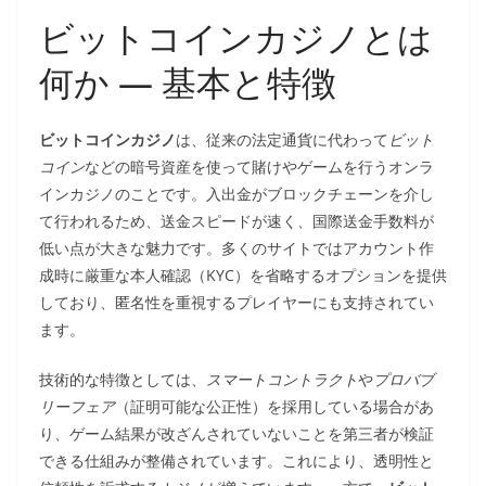
ビットコインカジノとは
何か — 基本と特徴
ビットコインカジノ
は、従来の法定通貨に代わって
ビット
コイン
などの暗号資産を使って賭けやゲームを行うオンラ
インカジノのことです。入出金がブロックチェーンを介し
て行われるため、送金スピードが速く、国際送金手数料が
低い点が大きな魅力です。多くのサイトではアカウント作
成時に厳重な本人確認（KYC）を省略するオプションを提供
しており、匿名性を重視するプレイヤーにも支持されてい
ます。
技術的な特徴としては、
スマートコントラクト
や
プロバブ
リーフェア
（証明可能な公正性）を採用している場合があ
り、ゲーム結果が改ざんされていないことを第三者が検証
できる仕組みが整備されています。これにより、透明性と