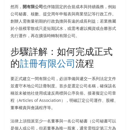
然而，
開有限公司
也伴隨固定的合規成本與持續義務，例如
公司秘書、核數、提交周年申報表與商業登記等行政工作。
創辦人需衡量初期的行政負擔與長遠的成長利益；若業務屬
於小規模零散或只是短期試水，或需考慮以獨資或合夥形式
先行運作，再在擴張時轉制有限公司。
步驟詳解：如何完成正式
的
註冊有限公司
流程
要正式建立一間有限公司，必須準備與遞交一系列法定文件
並遵守本地公司註冊制度。首步是選定公司名稱，確保該名
稱並未被他社使用或違反商標與公序良俗。接著擬定公司章
程（Articles of Association），明確訂定公司運作、股權、
董事權責與會議程序等。
法律上須指派至少一名董事與一名公司秘書（公司秘書可以
是個人或公司，但若董事為唯一股東，通常需指定第三方為