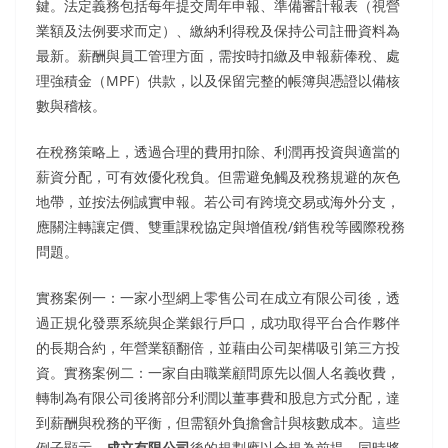
鍵。法定義務包括每年提交周年申報、準備審計報表（視營
業額及法例要求而定）、繳納利得稅及保持公司註冊資料為
最新。薪酬與員工管理方面，需按時扣繳及申報薪俸稅、處
理強積金（MPF）供款，以及保留完整的帳簿與憑證以備核
數與稽核。
在稅務策略上，透過合理的費用扣除、利潤再投資與適當的
薪資分配，可有效優化稅負。但需避免觸及稅務規避的灰色
地帶，並按法例誠實申報。若公司有跨境交易或海外分支，
應關注轉讓定價、雙重課稅協定與增值稅/銷售稅等國際稅務
問題。
實務案例一：一家小型網上零售公司在成立有限公司後，透
過正規化發票系統與企業銀行戶口，成功取得平台合作夥伴
的長期合約，年營業額翻倍，並藉由公司架構吸引第三方投
資。實務案例二：一家自由職業顧問原先以個人名義收費，
轉制為有限公司後將部分利潤以董事費和股息方式分配，達
到薪酬與稅務的平衡，但需額外負擔會計與核數成本。這些
例子顯示，
成立有限公司
後的規劃應以合規為前提，同時將