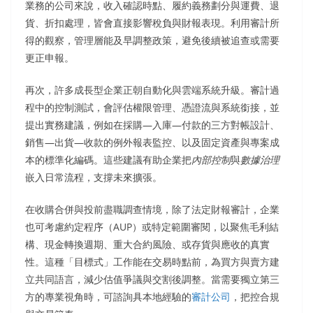
業務的公司來說，收入確認時點、履約義務劃分與運費、退
貨、折扣處理，皆會直接影響稅負與財報表現。利用審計所
得的觀察，管理層能及早調整政策，避免後續被追查或需要
更正申報。
再次，許多成長型企業正朝自動化與雲端系統升級。審計過
程中的控制測試，會評估權限管理、憑證流與系統銜接，並
提出實務建議，例如在採購—入庫—付款的三方對帳設計、
銷售—出貨—收款的例外報表監控、以及固定資產與專案成
本的標準化編碼。這些建議有助企業把
內部控制
與
數據治理
嵌入日常流程，支撐未來擴張。
在收購合併與投前盡職調查情境，除了法定財報審計，企業
也可考慮約定程序（AUP）或特定範圍審閱，以聚焦毛利結
構、現金轉換週期、重大合約風險、或存貨與應收的真實
性。這種「目標式」工作能在交易時點前，為買方與賣方建
立共同語言，減少估值爭議與交割後調整。當需要獨立第三
方的專業視角時，可諮詢具本地經驗的
審計公司
，把控合規