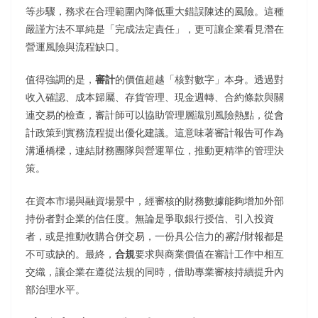
等步驟，務求在合理範圍內降低重大錯誤陳述的風險。這種
嚴謹方法不單純是「完成法定責任」，更可讓企業看見潛在
營運風險與流程缺口。
值得強調的是，
審計
的價值超越「核對數字」本身。透過對
收入確認、成本歸屬、存貨管理、現金週轉、合約條款與關
連交易的檢查，審計師可以協助管理層識別風險熱點，從會
計政策到實務流程提出優化建議。這意味著審計報告可作為
溝通橋樑，連結財務團隊與營運單位，推動更精準的管理決
策。
在資本市場與融資場景中，經審核的財務數據能夠增加外部
持份者對企業的信任度。無論是爭取銀行授信、引入投資
者，或是推動收購合併交易，一份具公信力的
審計
財報都是
不可或缺的。最終，
合規
要求與商業價值在審計工作中相互
交織，讓企業在遵從法規的同時，借助專業審核持續提升內
部治理水平。