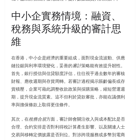
中小企實務情境：融資、
稅務與系統升級的審計思
維
在香港，中小企是經濟的重要組成，面對現金流波動、供應
鏈拉鋸與利率環境變化，妥善的
審計
策略能有效提升韌性。
首先，銀行授信與信貸額度評估，往往視乎過去數年的審核
財報、應收週期與存貨周轉。若審計過程揭示賬齡偏長或存
貨積壓，企業可藉此調整收款政策與採購策略，縮短營運週
期，提升現金流質素。這不但利於貸款審批，亦能在議價利
率與擔保條款上取得更佳條件。
其次，在
稅務合規
方面，審計師會關注收入與成本配比是否
合理、合約安排是否對利得稅計算產生影響、以及關連人士
交易與移轉定價披露是否到位。對涉跨境服務或多幣別電商