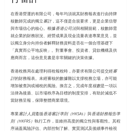
在香港營運的有限公司，每年均須就其財務報表進行由持牌
核數師完成的獨立
審計
，這不僅是合規要求，更是企業信譽
與市場信心的核心。根據
香港公司法
與相關規範，核數師需
就企業的財務狀況、經營成果及現金流量表達專業意見，並
以獨立身分向持份者解釋財務資料是否在一個合理基礎下
「真實而公平地反映」。對董事會、投資者、貸款機構及供
應商而言，這份意見書是非常關鍵的決策依據。
香港稅務局在處理利得稅報稅時，亦要求有限公司提交經
審
計
的財務報表。未經審核的數據難以支撐稅務立場，亦可能
增加被查詢或補稅的風險。換言之，完成年度
核數
是一項以
法律為後盾、以市場秩序為目標的制度安排，有助於減低不
當財務呈報，保障整體商業環境。
專業
審計人員
遵循
香港審計準則（HKSAs）
與
香港財務報告準
則（HKFRS）
執行工作，並維持高度的獨立性與客觀性。其程
序涵蓋風險評估、內部控制了解、實質測試及後續事件檢視