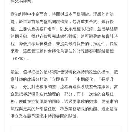
與交易節奏。
對初創與中小企而言，時間與成本同樣關鍵。理想的作法
是，於年結前預先盤點關鍵檔案，包含重要合約、銀行授
權、主要供應與客戶名單、以及系統權限紀錄，並盡早結清
跨期分攤、盤點存貨與完成銀行對帳。這可顯著縮短審計時
程、降低抽樣延伸機會，並提高最終報告的可預期性。長遠
來看，這些管理動作會轉化為更佳的財報節奏與關鍵指標
（KPIs）。
最後，值得把握的是將審計發現轉化為持續改進的機制。把
審計師的建議分類為「立即修正」「中期優化」「長期升
級」，分別對應權限調整、流程再造與系統整合路線圖。當
企業把
審計
視作迭代治理的一部分，而非一次性的合規任
務，便能在控制風險的同時，透過更準確的數據、更清晰的
流程與更高的外部信任度，釋放業務增長的動能。這正是香
港企業在競爭環境中持續突圍的關鍵。