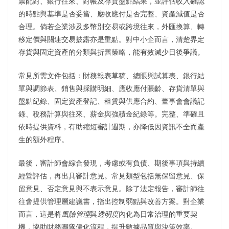
票配對、銀行往來、對帳及存貨盤點結果，並評估收入確認
的時點與基準是否妥當、應收應付是否完整、資產減值是否
合理。倘若企業涉及多幣別交易或跨境往來，外匯換算、轉
移定價與關連交易披露亦是重點。對中小企而言，清楚界定
存貨與固定資產的分類與折舊策略，能有效減少日後爭議。
常見所需文件包括：財務報表草稿、總賬與試算表、銀行結
單與調節表、銷售與採購明細、應收應付賬齡、存貨清單與
盤點紀錄、固定資產登記、租賃與供應合約、董事會會議記
錄、稅務計算與往來、薪金與強積金紀錄等。完整、準確且
依時提供資料，有助縮短審計週期，亦降低因資訊不全而產
生的額外程序。
最後，審計師會綜合發現，考慮或有負債、期後事項與持續
經營評估，再出具審計意見。常見類型包括無保留意見、保
留意見、否定意見與不表示意見。除了法定報告，審計師往
往會提供管理層建議書，指出控制弱點與改善方案。對企業
而言，這是將
風險管理
與
透明度
內化為日常治理的重要契
機，協助財務團隊優化流程，提升數據品質與決策效率。