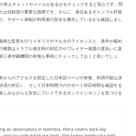
応の有人チャットやメールがあるかをチェックすると安心です。問
かは信頼度の重要な指標です。さらに、責任あるギャンブル対策
か、サポート体制が利用者の安全を優先しているかも確認しまし
厳格な監督を行うイギリスやマルタのライセンスと、条件が緩め
の種類はトラブル発生時の対応力やプレイヤー保護の度合いに直
第三者仲裁機関の有無も事前にチェックしておくと良いでしょ
本からのアクセスを想定した日本語ページの有無、利用可能な決
決済の対応）、そして日本時間でのサポート対応時間を確認する
楽しみながらも安全にプレイできるオンラインカジノを見つける
ng an observatory in Namibia. Petra covers dark-sky
g, and no-code database tools. She brews kombucha with