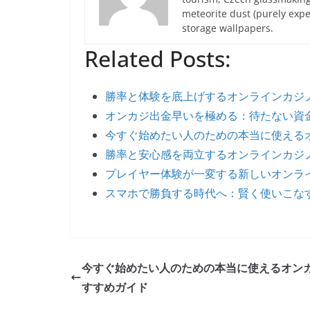
meteorite dust (purely expe
storage wallpapers.
Related Posts:
勝率と体験を底上げするオンラインカジ
オンカジ出金早いを極める：待たない資
今すぐ始めたい人のための本当に使える
勝率と安心感を両立するオンラインカジ
プレイヤー体験が一変する新しいオンラ
スマホで勝負する時代へ：賢く使いこな
今すぐ始めたい人のための本当に使えるオンカ
すすめガイド