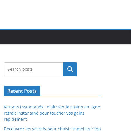
Search
Recent Posts
Retraits instantanés : maîtriser le casino en ligne
retrait instantané pour toucher vos gains
rapidement
Découvrez les secrets pour choisir le meilleur top