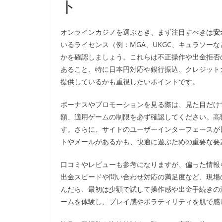
ト
オンラインカジノを選ぶとき、まず注目すべきは
安
いるライセンス（例：MGA、UKGC、キュラソー
かを確認しましょう。これらは不正操作や出金拒否
あること、特に日本円対応や銀行振込、クレジット
提供しているかも重視したいポイントです。
ボーナスやプロモーションを見る際は、見た目だけ
額、適用ゲームの制限を必ず確認してください。高
す。さらに、サイトのユーザーインターフェースが
トやメールがあるかも、快適に遊ぶための重要な要
口コミやレビューも参考になりますが、偏った情報
出金スピードや問い合わせ対応の満足度など、現場
んだら、最初は少額で試して操作感や出金手続きの
ームを体験し、プレイ感やボラティリティを肌で感