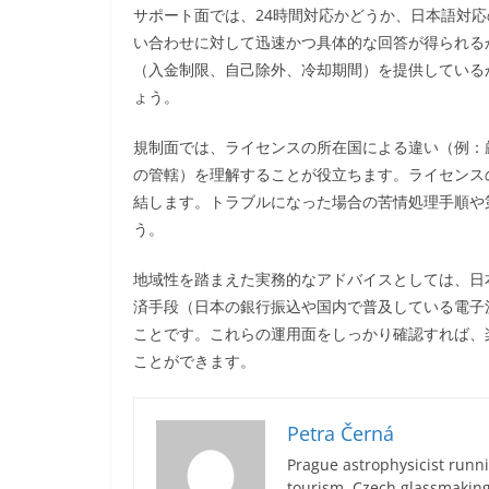
サポート面では、24時間対応かどうか、日本語対
い合わせに対して迅速かつ具体的な回答が得られる
（入金制限、自己除外、冷却期間）を提供している
ょう。
規制面では、ライセンスの所在国による違い（例：
の管轄）を理解することが役立ちます。ライセンス
結します。トラブルになった場合の苦情処理手順や
う。
地域性を踏まえた実務的なアドバイスとしては、日
済手段（日本の銀行振込や国内で普及している電子
ことです。これらの運用面をしっかり確認すれば、
ことができます。
Petra Černá
Prague astrophysicist runni
tourism, Czech glassmakin