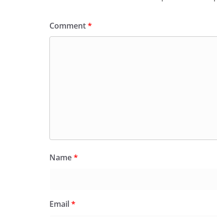
Comment
*
Name
*
Email
*