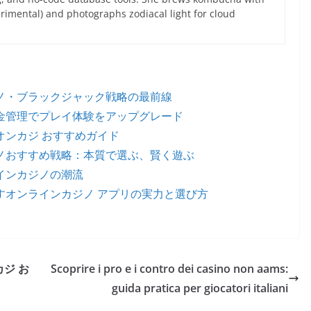
rimental) and photographs zodiacal light for cloud
ノ・ブラックジャック戦略の最前線
金管理でプレイ体験をアップグレード
オンカジ おすすめガイド
ノおすすめ戦略：本質で選ぶ、賢く遊ぶ
インカジノの潮流
すオンラインカジノ アプリの実力と選び方
ジ お
Scoprire i pro e i contro dei casino non aams:
guida pratica per giocatori italiani