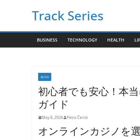
Skip
Track Series
to
content
BUSINESS
TECHNOLOGY
HEALTH
LI
BLOG
初心者でも安心！本当
ガイド
May 8, 2026
Petra Černá
オンラインカジノを