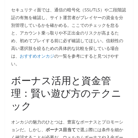
セキュリティ面では、通信の暗号化（SSL/TLS）や二段階認
証の有無を確認し、サイト運営者がプレイヤーの資金を分
別管理しているかを確かめる。ここでのチェックを怠る
と、アカウント乗っ取りや不正出金のリスクが高まるた
め、初めてプレイする前に必ず確認してほしい。信頼性の
高い選択肢を絞るための具体的な比較を探している場合
は、
おすすめオンカジ
の一覧を参考にすると見つけやす
い。
ボーナス活用と資金管
理：賢い遊び方のテクニ
ック
オンカジの魅力のひとつは、豊富なボーナスとプロモーシ
ョンだ。しかし、
ボーナス目当て
で選ぶ際には条件を細か
く確認することが必要だ。ウェルカムボーナスや入金ボー