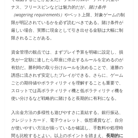
ナス、フリースピンなどは魅力的だが、
賭け条件
（wagering requirements）
やベット上限、対象ゲームの制
限が明記されているかを必ず読むべきである。賭け条件が
厳しい場合、実際に現金として引き出せる金額は大幅に制
限されることがある。
資金管理の観点では、まずプレイ予算を明確に設定し、損
失が一定額に達したら即座に停止するルールを定めるのが
有効だ。勝利時の取り分けルールを決めることで、連勝の
誘惑に流されず安定したプレイができる。さらに、ゲーム
ごとの期待値やボラティリティを理解することも重要で、
スロットでは高ボラティリティ機と低ボラティリティ機を
使い分けるなど戦略的に賭けると長期的に有利になる。
入出金方法の多様性も遊びやすさに直結する。銀行振込、
クレジットカード、電子ウォレット、仮想通貨など、自分
が使いやすい方法が揃っているか確認し、手数料や処理時
間も比較するとよい。以上のポイントを踏まえ、
長期的に