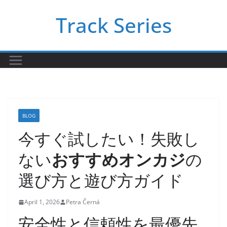
Skip
Track Series
to
content
BLOG
今すぐ試したい！失敗し
ない
おすすめオンカジ
の
選び方と遊び方ガイド
April 1, 2026
Petra Černá
安全性と信頼性を最優先