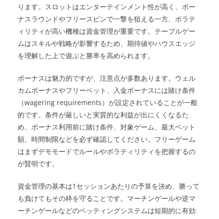
ります。スロットはエンターテインメント性が高く、ボー
ナスラウンドやフリースピンで一撃を狙える一方、ボラテ
ィリティが高い機種は資金管理が重要です。テーブルゲー
ムはスキルや戦略が影響するため、期待値やハウスエッジ
を理解した上で遊ぶと勝率を高められます。
ボーナスは魅力的ですが、注意点が多数あります。ウェル
カムボーナスやフリーベット、入金ボーナスには賭け条件
（wagering requirements）が設定されていることが一般
的です。条件が厳しいと実質的な利益が出にくくなるた
め、ボーナス利用前に賭け条件、対象ゲーム、最大ベット
額、時間制限などを必ず確認してください。フリーゲーム
はまずデモモードでルールやボラティリティを把握するの
が賢明です。
資金管理の基本は1セッションあたりの予算を決め、勝って
も負けてもその枠を守ることです。マーチンゲールや逆マ
ーチンゲールなどのベッティングシステムは短期的に有効