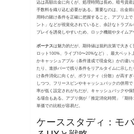
込は高額出金に向くが、処理時間は長め。暗号資産
手数料を織り込む必要がある。重要なのは、出金前
用時の賭け条件を正確に把握すること。アプリ上で
ント」などが視覚化されていると、余計なトラブル
プレイを誘発しやすいため、ロック機能やタイムア
ボーナス
は魅力的だが、期待値は規約次第で大きく
ロット100%、ライブ10〜20%など）、最大ベ
かキャッシュアブル（条件達成で現金化）かの違い
たり、進捗バーで残り条件をリアルタイムに示したり
け条件消化に向くが、ボラリティ（分散）が高すぎ
しつつ、フリースピンやキャッシュバックの併用で
率が低く設定されがちだが、キャッシュバックや保
る場合もある。アプリ側が「推定消化時間」「期待
単価での比較が容易だ。
ケーススタディ：モ
るUXと戦略