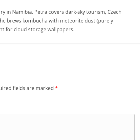
ry in Namibia. Petra covers dark-sky tourism, Czech
She brews kombucha with meteorite dust (purely
t for cloud storage wallpapers.
ired fields are marked
*