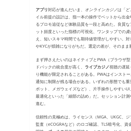
アプリ
対応が進んだいま、
オンラインカジノ
は「ど
イル前提の設計は、指一本の操作でベットから出金
るプロモ追従など体験品質を一段と高めた。良質な
ット頻度といった指標の可視化、ワンタップでの
責
え、短いスキマ時間でも期待値管理がしやすい。対
やKYCが煩雑になりがちだ。選定の差が、そのまま
まず押さえたいのはネイティブとPWA（ブラウザ
ドバックの統合度が高く、
ライブカジノ
視聴の遅延
り機能が限定されることがある。PWAはインスト
通知に制限が残る場合がある。いずれの形態でも重
ポット、メガウェイズなど）、片手操作しやすいU
最適化といった「細部の詰め」だ。セッション計測
進む。
信頼性の見極めは、ライセンス（MGA、UKGC、
監査（eCOGRAなど）のロゴ確認、TLS暗号化、