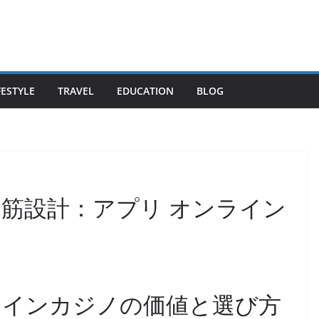
FESTYLE
TRAVEL
EDUCATION
BLOG
筋設計：アプリ オンライン
ラインカジノの価値と選び方