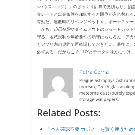
×ハウスエッジ）」のざっくり計算で見積もり、損益
金レートと出金条件を加味すると順位が入れ替わる
有効だ。連敗時のリベンジベットや、ボーナスゲー
しがち。
自己排除
やタイムアウトのショートカット
守る。地域規制や年齢要件の順守はもちろん、アカ
もアプリ内の規約で再確認しておきたい。最後に、
必ずある。だからこそ、UXとデータを味方につけ
Petra Černá
Prague astrophysicist runni
tourism, Czech glassmakin
meteorite dust (purely expe
storage wallpapers.
Related Posts:
「本人確認不要 カジノ」を賢く使うた