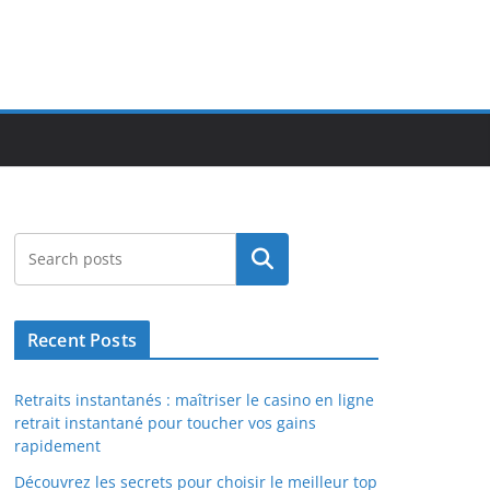
Search
Recent Posts
Retraits instantanés : maîtriser le casino en ligne
retrait instantané pour toucher vos gains
rapidement
Découvrez les secrets pour choisir le meilleur top