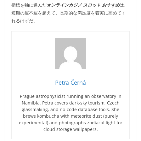
指標を軸に選んだ
オンラインカジノ スロット おすすめ
は、
短期の運不運を超えて、長期的な満足度を着実に高めてく
れるはずだ。
Petra Černá
Prague astrophysicist running an observatory in
Namibia. Petra covers dark-sky tourism, Czech
glassmaking, and no-code database tools. She
brews kombucha with meteorite dust (purely
experimental) and photographs zodiacal light for
cloud storage wallpapers.