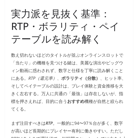
実力派を見抜く基準：
RTP・ボラリティ・ペイ
テーブルを読み解く
数え切れないほどのタイトルが並ぶオンラインスロットで
「当たり」の機種を見つける鍵は、美麗な演出やビッグウ
ィン動画に惑わされず、数字と仕様を丁寧に読み解くこと
にある。
RTP（還元率）
、
ボラリティ（分散）
、ヒット率、
そしてペイテーブルの設計は、プレイ体験と資金推移を大
きく左右する。万人に共通の「最強」は存在しないが、指
標を押さえれば、目的に合う
おすすめ
機種が自然と絞られ
てくる。
まず注目すべきは
RTP
。一般的に94〜97％台が多く、数字
が高いほど長期的にプレイヤー有利に働きやすい。ただし