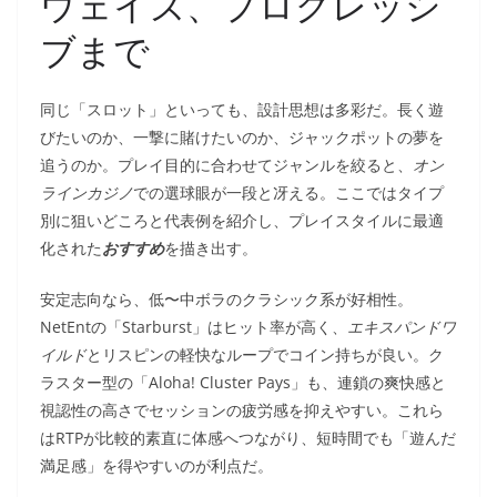
ウェイズ、プログレッシ
ブまで
同じ「スロット」といっても、設計思想は多彩だ。長く遊
びたいのか、一撃に賭けたいのか、ジャックポットの夢を
追うのか。プレイ目的に合わせてジャンルを絞ると、
オン
ラインカジノ
での選球眼が一段と冴える。ここではタイプ
別に狙いどころと代表例を紹介し、プレイスタイルに最適
化された
おすすめ
を描き出す。
安定志向なら、低〜中ボラのクラシック系が好相性。
NetEntの「Starburst」はヒット率が高く、
エキスパンドワ
イルド
とリスピンの軽快なループでコイン持ちが良い。ク
ラスター型の「Aloha! Cluster Pays」も、連鎖の爽快感と
視認性の高さでセッションの疲労感を抑えやすい。これら
はRTPが比較的素直に体感へつながり、短時間でも「遊んだ
満足感」を得やすいのが利点だ。