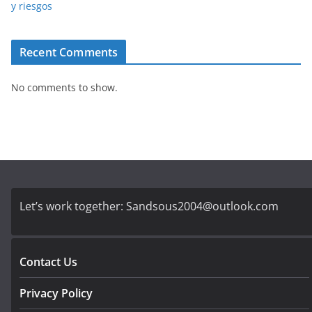
y riesgos
Recent Comments
No comments to show.
Let’s work together:
Sandsous2004@outlook.com
Contact Us
Privacy Policy