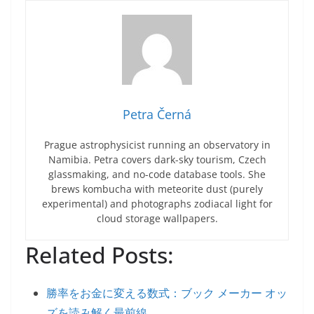
Petra Černá
Prague astrophysicist running an observatory in
Namibia. Petra covers dark-sky tourism, Czech
glassmaking, and no-code database tools. She
brews kombucha with meteorite dust (purely
experimental) and photographs zodiacal light for
cloud storage wallpapers.
Related Posts:
勝率をお金に変える数式：ブック メーカー オッ
ズを読み解く最前線