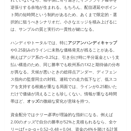
逆張りする余地が生まれる。もちろん、配信遅延やポイン
ト間の短時間という制約があるため、あくまで限定的・選
択的に狙うべきシナリオだ。小さなエッジを積み上げるに
は、サンプルの質と実行の一貫性が鍵になる。
ハンディやトータルでは、特に
アジアンハンディキャップ
や0.25刻みのラインに未熟な価格発見が残ることがある。
例えばアジア系の−0.25は、引き分け時に半分返金という支
払い構造のため、同じ勝率でも欧州系の1X2と期待値の分布
が異なる。天候が悪いときの総得点アンダー、ディフェン
ス指向の監督同士の対戦、連戦での走力低下など、低スコ
アを支持する根拠が重なる局面では、ラインが0.25動いた
だけで価値が消えることも珍しくない。情報が重なる時間
帯ほど、
オッズ
の微細な変化が意味を持つ。
資金配分では
ケリー基準
が理論的な指針になる。例えば
2.00の
オッズ
で自分の勝率が52%と見積もれるなら、全ケ
リーはf＝p−q＝0.52−0.48＝0.04、資金の4%を賭ける計算