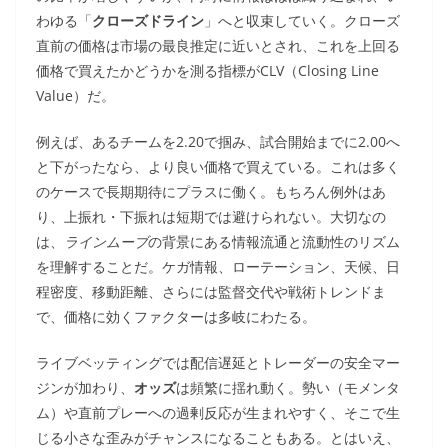
わゆる「
クローズドライン
」へと収束していく。クローズ
直前の価格は市場の最良推定に近いとされ、これを上回る
価格で買えたかどうかを測る指標がCLV（Closing Line
Value）だ。
例えば、あるチームを2.20で掴み、試合開始までに2.00へ
と下がったなら、より良い価格で買えている。これは多く
のケースで長期期待にプラスに働く。もちろん例外はあ
り、上振れ・下振れは短期では避けられない。大切なの
は、
ラインムーブ
の背景にある情報流通と流動性のリズム
を理解することだ。ケガ情報、ローテーション、天候、日
程密度、移動距離、さらには監督交代や戦術トレンドま
で、価格に効くファクターは多岐にわたる。
ライブベッティングでは配信遅延とトレーダーの安全マー
ジンが加わり、
オッズ
は頻繁に揺れ動く。勢い（モメンタ
ム）や直前プレーへの過剰反応が生まれやすく、そこで生
じる小さな歪みがチャンスになることもある。とはいえ、