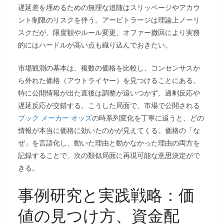
遅延差を埋めるための無理な追随はスリッページやアカウ
ント制限のリスクを伴う。アービトラージは理論上ノーリ
スクだが、限度額やルール変更、オファー撤回により実務
的にはハードルが高い点も織り込んでおきたい。
市場観測の基本は、複数の価格を比較し、コンセンサスか
ら外れた価格（アウトライヤー）を見つけることにある。
特に公開情報が出た直後は調整が追いつかず、過剰反応や
遅延反応が交錯する。こうした局面で、市場で公開される
ブック メーカー オッズ
の時系列変化を丁寧に追うと、どの
情報が本当に価格に効いたのかが見えてくる。価格の「な
ぜ」を言語化し、動いた理由と動かなかった理由の両方を
記録することで、次の類似局面に再現可能な意思決定がで
きる。
事例研究と実践戦略：価
値の見つけ方、資金配