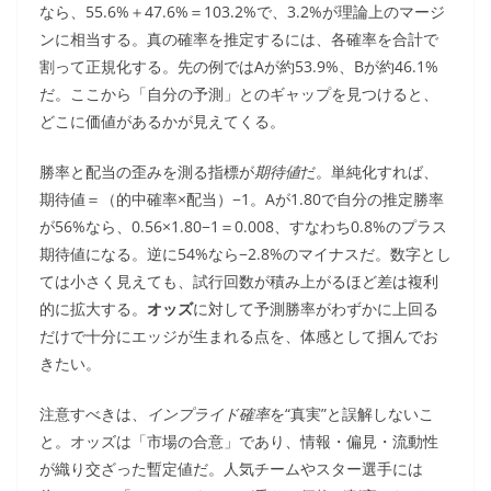
なら、55.6%＋47.6%＝103.2%で、3.2%が理論上のマージ
ンに相当する。真の確率を推定するには、各確率を合計で
割って正規化する。先の例ではAが約53.9%、Bが約46.1%
だ。ここから「自分の予測」とのギャップを見つけると、
どこに価値があるかが見えてくる。
勝率と配当の歪みを測る指標が
期待値
だ。単純化すれば、
期待値＝（的中確率×配当）−1。Aが1.80で自分の推定勝率
が56%なら、0.56×1.80−1＝0.008、すなわち0.8%のプラス
期待値になる。逆に54%なら−2.8%のマイナスだ。数字とし
ては小さく見えても、試行回数が積み上がるほど差は複利
的に拡大する。
オッズ
に対して予測勝率がわずかに上回る
だけで十分にエッジが生まれる点を、体感として掴んでお
きたい。
注意すべきは、
インプライド確率
を“真実”と誤解しないこ
と。オッズは「市場の合意」であり、情報・偏見・流動性
が織り交ざった暫定値だ。人気チームやスター選手には