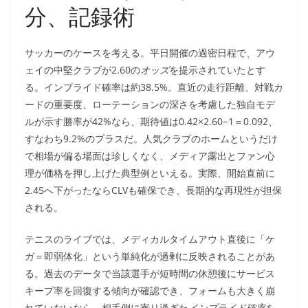
分、記録術
サッカーのケースを考える。平日開催の過密日程で、アウ
ェイの中堅クラブが2.60の
オッズ
を提示されていたとす
る。インプライド確率は約38.5%。直近の走行距離、対戦カ
ードの重要度、ローテーションの深さを考慮した独自モデ
ルが示す勝率が42%なら、期待値は0.42×2.60−1＝0.092、
すなわち9.2%のプラスだ。人気クラブのホームというだけ
で相場が偏る場面は珍しくなく、メディア露出とファン心
理が価格を押し上げた典型例といえる。実際、開始直前に
2.45へ下がったならCLVも確保でき、長期的な再現性が担保
される。
テニスのライブでは、メディカルタイムアウト直後に「ケ
ガ＝即弱体化」という単純化が過剰に反映されることがあ
る。過去のデータで当該選手が短時間の休憩後にサービス
キープ率を回復する傾向が確認でき、フォームも大きく崩
れていないなら、相手側に寄り過ぎた
インプライド確率
を