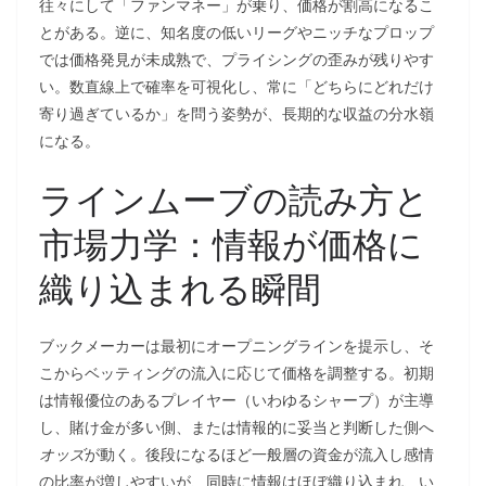
往々にして「ファンマネー」が乗り、価格が割高になるこ
とがある。逆に、知名度の低いリーグやニッチなプロップ
では価格発見が未成熟で、プライシングの歪みが残りやす
い。数直線上で確率を可視化し、常に「どちらにどれだけ
寄り過ぎているか」を問う姿勢が、長期的な収益の分水嶺
になる。
ラインムーブの読み方と
市場力学：情報が価格に
織り込まれる瞬間
ブックメーカーは最初にオープニングラインを提示し、そ
こからベッティングの流入に応じて価格を調整する。初期
は情報優位のあるプレイヤー（いわゆるシャープ）が主導
し、賭け金が多い側、または情報的に妥当と判断した側へ
オッズ
が動く。後段になるほど一般層の資金が流入し感情
の比率が増しやすいが、同時に情報はほぼ織り込まれ、い