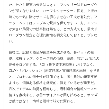
だ。ただし現実の分散は大きく、フルケリーはドローダウ
ンが深くなりやすい。ハーフやクォーターに抑え、上振れ
時でも一気に賭けサイズを膨らませない工夫が有効だ。フ
ラットベットはシンプルで規律を保ちやすい一方、エッジ
が大きい局面での効率性は落ちる。どの方式でも、最大ド
ローダウン想定と心理的耐性を明文化しておくと、ブレな
い。
最後に、記録と検証が循環を完成させる。各ベットの根
拠、取得
オッズ
、クローズ時の価格、結果、想定 vs 実現の
差分をログ化する。ROI（投下資本利益率）だけでなく、
CLVやリグレッション（想定勝率と実績勝率の乖離）を見る
と、プロセスの健全性が評価できる。勝ち負けの短期変動
よりも、価値ある価格を継続的に買えているかが重要だ。
月次でモデルの前提を棚卸しし、過剰適合や情報ソースの
偏りを点検する。改善のサイクルが回り始めると、
オッズ
は敵ではなく、情報と規律で味方に変わる。