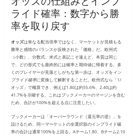
オッズの仕組みとインプ
ライド確率：数字から勝
率を取り戻す
オッズ
は単なる配当倍率ではなく、マーケットが見積もる
勝率と感情のバランスが反映された「価格」だ。欧州式
（小数）、分数式、米式と表記こそ違えど、本質は同じ
で、どの形式でも最終的には確率と期待値に帰着する。多
くのプレイヤーが見落としがちな第一歩は、オッズを
イン
プライド確率
に変換して解釈することだ。欧州式なら「1/
オッズ」で概算でき、例えば1.80は約55.6%、2.40は約
41.7%を示唆する。これはブックメーカーのマージンを含む
ため、合計が100%を超える点に注意したい。
ブックメーカーは「オーバーラウンド（還元率の逆）」を
設けるため、同一マーケットの全選択肢のインプライド確
率の合計は通常100%を上回る。Aチーム1.80、Bチーム2.10